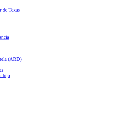
ar de Texas
ancia
cuela (ARD)
as
u hijo