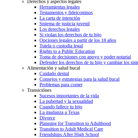
Derechos y aspectos legales
Herramientas legales
Testamentos y fideicomisos
La carta de intención
Sistema de justicia juvenil
Los derechos legales
Si violan los derechos de tu hijo
Opciones legales a partir de los 18 años
Tutela o custodia legal
Rights to a Public Education
Toma de decisiones con apoyo y poder notarial
Defender los derechos de tu hijo y cambiar los sis
Alimentación y salud bucal
Cuidado dental
Consejos y estrategias para la salud bucal
Problemas para comer
Transiciónes
Sucesos importantes de la vida
La pubertad y la sexualidad
Cuando fallece tu hijo
La mudanza a Texas
Divorce
Planning for Transition to Adulthood
Transition to Adult Medical Care
Friendships After High School