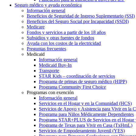
Seguro médico y ayuda económica
Información general
Beneficios de Seguridad de Ingreso Suplementario (SSI)
Beneficios del Seguro Social por Incapacidad (SSDI)
Medicare
Fondos y servicios a partir de los 18 años
Subsidios y otras fuentes de fondos
Ayuda con los costos de la electricidad
Preguntas frecuentes
Medicaid
Información general
Medicaid Buy-In
Transporte
STAR Kids – coordinación de servicios
Programa de primas de seguro médico (HIPP)
Programa Community First Choice
Programas con exención
Información general
Servicios en el Hogar y en la Comunidad (HCS)
Servicios de Apoyo y Asistencia para Vivir en l
Programa para Niños Médicamente Dependientes
Programa STAR+PLUS de Servicios en el Hogar
Programa de Texas para Vivir en Casa (TxHmL)
Servicios de Empoderamiento Juvenil (YES)