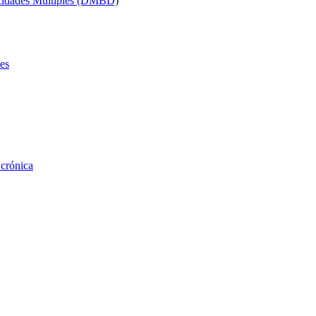
acidades Múltiples (DMBD)
es
 crónica