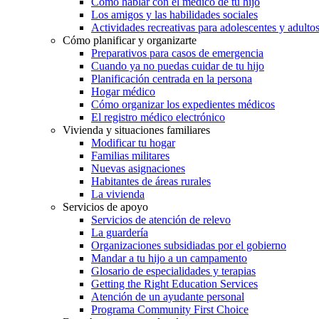
Cómo hablar con el médico de tu hijo
Los amigos y las habilidades sociales
Actividades recreativas para adolescentes y adulto
Cómo planificar y organizarte
Preparativos para casos de emergencia
Cuando ya no puedas cuidar de tu hijo
Planificación centrada en la persona
Hogar médico
Cómo organizar los expedientes médicos
El registro médico electrónico
Vivienda y situaciones familiares
Modificar tu hogar
Familias militares
Nuevas asignaciones
Habitantes de áreas rurales
La vivienda
Servicios de apoyo
Servicios de atención de relevo
La guardería
Organizaciones subsidiadas por el gobierno
Mandar a tu hijo a un campamento
Glosario de especialidades y terapias
Getting the Right Education Services
Atención de un ayudante personal
Programa Community First Choice