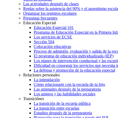
Las actividades después de clases
Reglas sobre la asistencia del 90% y el ausentismo escol
Organizar los registros escolares
Preguntas frecuentes
Educación Especial
Educación Especial 101
Programa de Educación Especial en la Primera Inf
Los servicios de ECSE
Sección 504
Colocación educativas
Proceso de admisión, evaluación y salida de la es
El programa de educación individualizada (IEP)
Los planes de intervención conductual y las escuel
Dificultad en conseguir los servicios que necesita t
La defensa y promoción de la educación especial
Relaciones personales
La intimidación
Cómo relacionarte con la escuela de tu hijo
Las amistades después de la preparatoria
Los amigos y las habilidades sociales
Transiciónes
La transición de la escuela pública
La transición entre escuelas
Estudios después de la preparatoria
Planeación para la transición a través del IEP