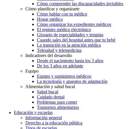
Cómo comprender las discapacidades invisibles
Cómo planificar y organizarte
Cómo hablar con tu médico
Hogar médico
Cómo organizar los expedientes médicos
El registro médico electrónico
Glosario de especialidades y terapias
Cuando sales del hospital antes que tu bebé
La transición en la atención médica
Telesalud y telemedicina
Indicadores del desarrollo
Desde el nacimiento hasta los 3 años
De los 3 años en adelante
Equipo
Equipo y suministros médicos
La tecnología y aparatos de adaptación
Alimentación y salud bucal
Salud bucal
Cuidado dental
Problemas para comer
Trastornos alimentarios
Educación y escuelas
Información general
Derecho a la educación pública
Tipos de escuelas