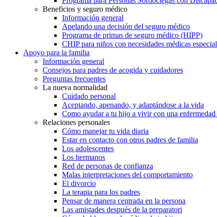
Programa para Personas Sordociegas con Discap
Beneficios y seguro médico
Información general
Apelando una decisión del seguro médico
Programa de primas de seguro médico (HIPP)
CHIP para niños con necesidades médicas especial
Apoyo para la familia
Información general
Consejos para padres de acogida y cuidadores
Preguntas frecuentes
La nueva normalidad
Cuidado personal
Aceptando, apenando, y adaptándose a la vida
Como ayudar a tu hijo a vivir con una enfermedad
Relaciones personales
Cómo manejar tu vida diaria
Estar en contacto con otros padres de familia
Los adolescentes
Los hermanos
Red de personas de confianza
Malas interpretaciones del comportamiento
El divorcio
La terapia para los padres
Pensar de manera centrada en la persona
Las amistades después de la preparatori