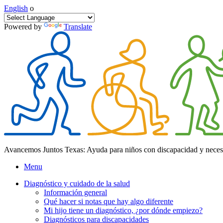
English
o
Powered by
Translate
Avancemos Juntos Texas: Ayuda para niños con discapacidad y neces
Menu
Diagnóstico y cuidado de la salud
Información general
Qué hacer si notas que hay algo diferente
Mi hijo tiene un diagnóstico, ¿por dónde empiezo?
Diagnósticos para discapacidades