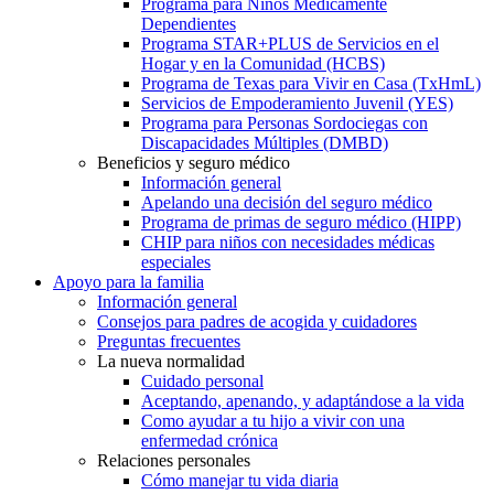
Programa para Niños Médicamente
Dependientes
Programa STAR+PLUS de Servicios en el
Hogar y en la Comunidad (HCBS)
Programa de Texas para Vivir en Casa (TxHmL)
Servicios de Empoderamiento Juvenil (YES)
Programa para Personas Sordociegas con
Discapacidades Múltiples (DMBD)
Beneficios y seguro médico
Información general
Apelando una decisión del seguro médico
Programa de primas de seguro médico (HIPP)
CHIP para niños con necesidades médicas
especiales
Apoyo para la familia
Información general
Consejos para padres de acogida y cuidadores
Preguntas frecuentes
La nueva normalidad
Cuidado personal
Aceptando, apenando, y adaptándose a la vida
Como ayudar a tu hijo a vivir con una
enfermedad crónica
Relaciones personales
Cómo manejar tu vida diaria