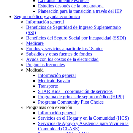
La transición entre escuelas
Estudios después de la preparatoria
Planeación para la transición a través del IEP
Seguro médico y ayuda económica
Información general
Beneficios de Seguridad de Ingreso Suplementario
(SSI)
Beneficios del Seguro Social por Incapacidad (SSDI)
Medicare
Fondos y servicios a partir de los 18 años
Subsidios y otras fuentes de fondos
Ayuda con los costos de la electricidad
Preguntas frecuentes
Medicaid
Información general
Medicaid Buy-In
Transporte
STAR Kids – coordinación de servicios
Programa de primas de seguro médico (HIPP)
Programa Community First Choice
Programas con exención
Información general
Servicios en el Hogar y en la Comunidad (HCS)
Servicios de Apoyo y Asistencia para Vivir en la
Comunidad (CLASS)