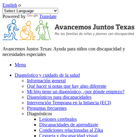
English
o
Powered by
Translate
Avancemos Juntos Texas: Ayuda para niños con discapacidad y
necesidades especiales
Menu
Diagnóstico y cuidado de la salud
Información general
Qué hacer si notas que hay algo diferente
Mi hijo tiene un diagnóstico, ¿por dónde empiezo?
Diagnósticos para discapacidades
Intervención Temprana en la Infancia (ECI)
Preguntas frecuentes
Diagnósticos
Lesiones cerebrales
Discapacidades de aprendizaje
Condiciones relacionadas al Zika
Ceguera y discapacidad visual