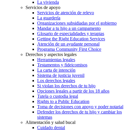
La vivienda
Servicios de apoyo
Servicios de atención de relevo
La guardería
Organizaciones subsidiadas por el gobierno
Mandar a tu hijo a un campamento
Glosario de especialidades y terapias
Getting the Right Education Services
Atención de un ayudante personal
Programa Community First Choice
Derechos y aspectos legales
Herramientas legales
Testamentos y fideicomisos
La carta de intención
Sistema de justicia juvenil
Los derechos legales
Si violan los derechos de tu hijo
Opciones legales a partir de los 18 años
Tutela o custodia legal
Rights to a Public Education
Toma de decisiones con apoyo y poder notarial
Defender los derechos de tu hijo y cambiar los
sistemas
Alimentación y salud bucal
Cuidado dental