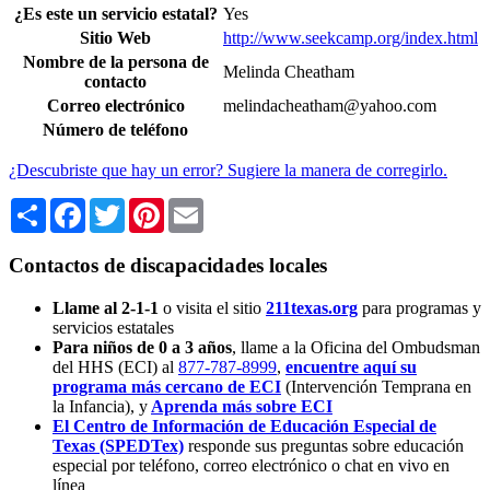
¿Es este un servicio estatal?
Yes
Sitio Web
http://www.seekcamp.org/index.html
Nombre de la persona de
Melinda Cheatham
contacto
Correo electrónico
melindacheatham@yahoo.com
Número de teléfono
¿Descubriste que hay un error? Sugiere la manera de corregirlo.
Share
Facebook
Twitter
Pinterest
Email
Contactos de discapacidades locales
Llame al 2-1-1
o visita el sitio
211texas.org
para programas y
servicios estatales
Para niños de 0 a 3 años
, llame a la Oficina del Ombudsman
del HHS (ECI) al
877-787-8999
,
encuentre aquí su
programa más cercano de ECI
(Intervención Temprana en
la Infancia),
y
Aprenda más sobre ECI
El Centro de Información de Educación Especial de
Texas (SPEDTex)
responde sus preguntas sobre educación
especial por teléfono, correo electrónico o chat en vivo en
línea