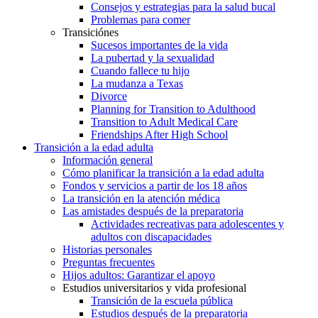
Consejos y estrategias para la salud bucal
Problemas para comer
Transiciónes
Sucesos importantes de la vida
La pubertad y la sexualidad
Cuando fallece tu hijo
La mudanza a Texas
Divorce
Planning for Transition to Adulthood
Transition to Adult Medical Care
Friendships After High School
Transición a la edad adulta
Información general
Cómo planificar la transición a la edad adulta
Fondos y servicios a partir de los 18 años
La transición en la atención médica
Las amistades después de la preparatoria
Actividades recreativas para adolescentes y
adultos con discapacidades
Historias personales
Preguntas frecuentes
Hijos adultos: Garantizar el apoyo
Estudios universitarios y vida profesional
Transición de la escuela pública
Estudios después de la preparatoria