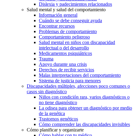
Dislexia y padecimientos relacionados
Salud mental y salud del comportamiento
Información general
Cuándo se debe conseguir ayuda
Encontrar recursos
Problemas de comportamiento
Comportamiento peligroso
Salud mental en niños con discapacidad
intelectual o del desarrollo
Medicamentos psiquiátricos
Trauma
Apoyo durante una crisis
Derechos de recibir servicios
Malas interpretaciones del comportamiento
Sistema de justicia para menores
Discapacidades múltiples, afecciones poco comunes o
casos sin diagnóstico
Niños con condición rara, varios diagnósticos o
no tiene diagnóstico
La odisea para obtener un diagnóstico por medio
de la genética
Trastornos genéticos
Cómo comprender las discapacidades invisibles
Cómo planificar y organizarte
Cómo hablar con tu médico