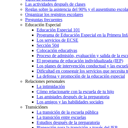
Las actividades después de clases
Reglas sobre la asistencia del 90% y el ausentismo escol
Organizar los registros escolares
Preguntas frecuentes
Educación Especial
Educación Especial 101
Programa de Educación Especial en la Primera Inf
Los servicios de ECSE
Sección 504
Colocación educativas
Proceso de admisión, evaluación y salida de la es
El programa de educación individualizada (IEP)
Los planes de intervención conductual y las escuel
Dificultad en conseguir los servicios que necesita t
La defensa y promoción de la educación especial
Relaciones personales
La intimidación
Cómo relacionarte con la escuela de tu hijo
Las amistades después de la preparatoria
Los amigos y las habilidades sociales
Transiciónes
La transición de la escuela pública
La transición entre escuelas
Estudios después de la preparatoria
Planeación para la transición a través del IEP