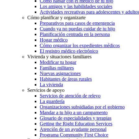
Cómo hablar con el médico de tu hijo
Los amigos y las habilidades sociales
Actividades recreativas para adolescentes y adulto
Cómo planificar y organizarte
Preparativos para casos de emergencia
Cuando ya no puedas cuidar de tu hijo
Planificación centrada en la persona
Hogar médico
Cómo organizar los expedientes médicos
El registro médico electrónico
Vivienda y situaciones familiares
Modificar tu hogar
Familias militares
Nuevas asignaciones
Habitantes de áreas rurales
La vivienda
Servicios de apoyo
Servicios de atención de relevo
La guardería
Organizaciones subsidiadas por el gobierno
Mandar a tu hijo a un campamento
Glosario de especialidades y terapias
Getting the Right Education Services
Atención de un ayudante personal
Programa Community First Choice