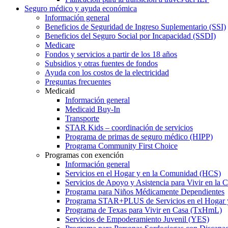
Seguro médico y ayuda económica
Información general
Beneficios de Seguridad de Ingreso Suplementario (SSI)
Beneficios del Seguro Social por Incapacidad (SSDI)
Medicare
Fondos y servicios a partir de los 18 años
Subsidios y otras fuentes de fondos
Ayuda con los costos de la electricidad
Preguntas frecuentes
Medicaid
Información general
Medicaid Buy-In
Transporte
STAR Kids – coordinación de servicios
Programa de primas de seguro médico (HIPP)
Programa Community First Choice
Programas con exención
Información general
Servicios en el Hogar y en la Comunidad (HCS)
Servicios de Apoyo y Asistencia para Vivir en l
Programa para Niños Médicamente Dependientes
Programa STAR+PLUS de Servicios en el Hogar
Programa de Texas para Vivir en Casa (TxHmL)
Servicios de Empoderamiento Juvenil (YES)