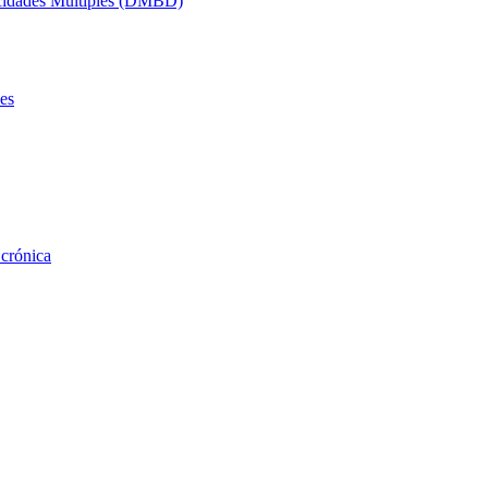
acidades Múltiples (DMBD)
es
 crónica