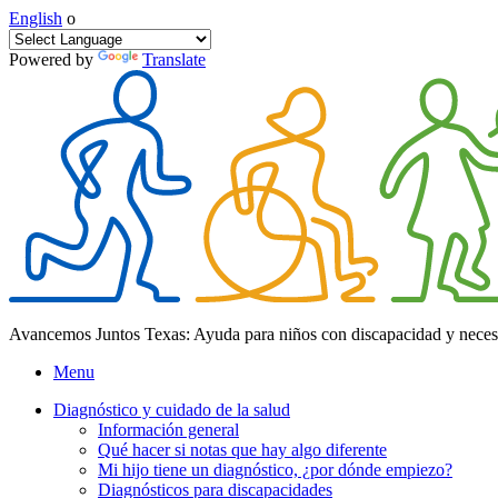
English
o
Powered by
Translate
Avancemos Juntos Texas: Ayuda para niños con discapacidad y neces
Menu
Diagnóstico y cuidado de la salud
Información general
Qué hacer si notas que hay algo diferente
Mi hijo tiene un diagnóstico, ¿por dónde empiezo?
Diagnósticos para discapacidades