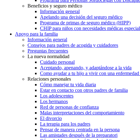
Programa para Personas Sordociegas con Discap
Beneficios y seguro médico
Información general
Apelando una decisión del seguro médico
Programa de primas de seguro médico (HIPP)
CHIP para niños con necesidades médicas especial
Apoyo para la familia
Información general
Consejos para padres de acogida y cuidadores
Preguntas frecuentes
La nueva normalidad
Cuidado personal
Aceptando, apenando, y adaptándose a la vida
Como ayudar a tu hijo a vivir con una enfermedad
Relaciones personales
Cómo manejar tu vida diaria
Estar en contacto con otros padres de familia
Los adolescentes
Los hermanos
Red de personas de confianza
Malas interpretaciones del comportamiento
El divorcio
La terapia para los padres
Pensar de manera centrada en la persona
Las amistades después de la preparatori