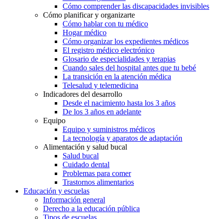
Cómo comprender las discapacidades invisibles
Cómo planificar y organizarte
Cómo hablar con tu médico
Hogar médico
Cómo organizar los expedientes médicos
El registro médico electrónico
Glosario de especialidades y terapias
Cuando sales del hospital antes que tu bebé
La transición en la atención médica
Telesalud y telemedicina
Indicadores del desarrollo
Desde el nacimiento hasta los 3 años
De los 3 años en adelante
Equipo
Equipo y suministros médicos
La tecnología y aparatos de adaptación
Alimentación y salud bucal
Salud bucal
Cuidado dental
Problemas para comer
Trastornos alimentarios
Educación y escuelas
Información general
Derecho a la educación pública
Tipos de escuelas