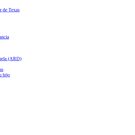
ar de Texas
ancia
cuela (ARD)
as
u hijo