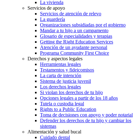
La vivienda
Servicios de apoyo
Servicios de atención de relevo
La guardería
Organizaciones subsidiadas por el gobierno
Mandar a tu hijo a un campamento
Glosario de especialidades y terapias
Getting the Right Education Services
Atención de un ayudante personal
Programa Community First Choice
Derechos y aspectos legales
Herramientas legales
Testamentos y fideicomisos
La carta de intención
Sistema de justicia juvenil
Los derechos legales
Si violan los derechos de tu hijo
Opciones legales a partir de los 18 años
Tutela o custodia legal
Rights to a Public Education
Toma de decisiones con apoyo y poder notarial
Defender los derechos de tu hijo y cambiar los
sistemas
Alimentación y salud bucal
Cuidado dental