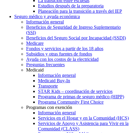
La transición entre escuelas
Estudios después de la preparatoria
Planeación para la transición a través del IEP
Seguro médico y ayuda económica
Información general
Beneficios de Seguridad de Ingreso Suplementario
(SSI)
Beneficios del Seguro Social por Incapacidad (SSDI)
Medicare
Fondos y servicios a partir de los 18 años
Subsidios y otras fuentes de fondos
Ayuda con los costos de la electricidad
Preguntas frecuentes
Medicaid
Información general
Medicaid Buy-In
Transporte
STAR Kids – coordinación de servicios
Programa de primas de seguro médico (HIPP)
Programa Community First Choice
Programas con exención
Información general
Servicios en el Hogar y en la Comunidad (HCS)
Servicios de Apoyo y Asistencia para Vivir en la
Comunidad (CLASS)