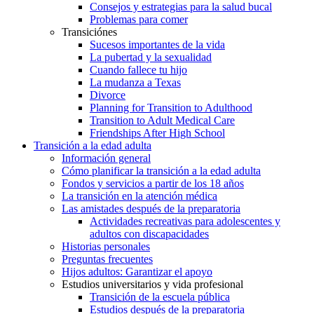
Consejos y estrategias para la salud bucal
Problemas para comer
Transiciónes
Sucesos importantes de la vida
La pubertad y la sexualidad
Cuando fallece tu hijo
La mudanza a Texas
Divorce
Planning for Transition to Adulthood
Transition to Adult Medical Care
Friendships After High School
Transición a la edad adulta
Información general
Cómo planificar la transición a la edad adulta
Fondos y servicios a partir de los 18 años
La transición en la atención médica
Las amistades después de la preparatoria
Actividades recreativas para adolescentes y
adultos con discapacidades
Historias personales
Preguntas frecuentes
Hijos adultos: Garantizar el apoyo
Estudios universitarios y vida profesional
Transición de la escuela pública
Estudios después de la preparatoria