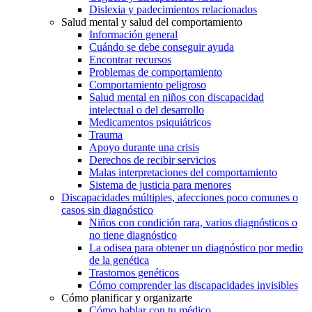
Dislexia y padecimientos relacionados
Salud mental y salud del comportamiento
Información general
Cuándo se debe conseguir ayuda
Encontrar recursos
Problemas de comportamiento
Comportamiento peligroso
Salud mental en niños con discapacidad
intelectual o del desarrollo
Medicamentos psiquiátricos
Trauma
Apoyo durante una crisis
Derechos de recibir servicios
Malas interpretaciones del comportamiento
Sistema de justicia para menores
Discapacidades múltiples, afecciones poco comunes o
casos sin diagnóstico
Niños con condición rara, varios diagnósticos o
no tiene diagnóstico
La odisea para obtener un diagnóstico por medio
de la genética
Trastornos genéticos
Cómo comprender las discapacidades invisibles
Cómo planificar y organizarte
Cómo hablar con tu médico