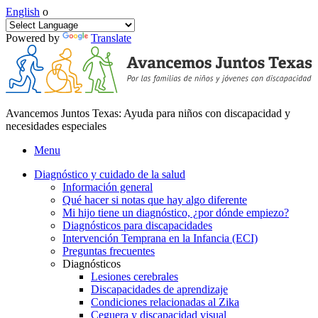
English
o
Powered by
Translate
Avancemos Juntos Texas: Ayuda para niños con discapacidad y
necesidades especiales
Menu
Diagnóstico y cuidado de la salud
Información general
Qué hacer si notas que hay algo diferente
Mi hijo tiene un diagnóstico, ¿por dónde empiezo?
Diagnósticos para discapacidades
Intervención Temprana en la Infancia (ECI)
Preguntas frecuentes
Diagnósticos
Lesiones cerebrales
Discapacidades de aprendizaje
Condiciones relacionadas al Zika
Ceguera y discapacidad visual