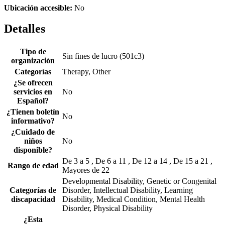
Ubicación accesible:
No
Detalles
Tipo de
Sin fines de lucro (501c3)
organización
Categorías
Therapy, Other
¿Se ofrecen
servicios en
No
Español?
¿Tienen boletín
No
informativo?
¿Cuidado de
niños
No
disponible?
De 3 a 5 , De 6 a 11 , De 12 a 14 , De 15 a 21 ,
Rango de edad
Mayores de 22
Developmental Disability, Genetic or Congenital
Categorías de
Disorder, Intellectual Disability, Learning
discapacidad
Disability, Medical Condition, Mental Health
Disorder, Physical Disability
¿Esta