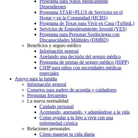
Programa para Niños Médicamente
Dependientes
Programa STAR+PLUS de Servicios en el
Hogar y en la Comunidad (HCBS)
Programa de Texas para Vivir en Casa (TxHmL)
Servicios de Empoderamiento Juvenil (YES)
Programa para Personas Sordociegas con
Discapacidades Múltiples (DMBD)
Beneficios y seguro médico
Información general
Apelando una decisión del seguro médico
Programa de primas de seguro médico (HIPP)
CHIP para niños con necesidades médicas
especiales
Apoyo para la familia
Información general
Consejos para padres de acogida y cuidadores
Preguntas frecuentes
La nueva normalidad
Cuidado personal
Aceptando, apenando, y adaptándose a la vida
Como ayudar a tu hijo a vivir con una
enfermedad crónica
Relaciones personales
Cómo manejar tu vida diaria