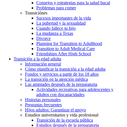
Consejos y estrategias para la salud bucal
Problemas para comer
Transiciónes
Sucesos importantes de la vida
La pubertad y la sexualidad
Cuando fallece tu hijo
La mudanza a Texas
Divorce
Planning for Transition to Adulthood
Transition to Adult Medical Care
Friendships After High School
Transición a la edad adulta
Información general
Cómo planificar la transición a la edad adulta
Fondos y servicios a partir de los 18 años
La transición en la atención médica
Las amistades después de la preparatoria
Actividades recreativas para adolescentes y
adultos con discapacidades
Historias personales
Preguntas frecuentes
Hijos adultos: Garantizar el apoyo
Estudios universitarios y vida profesional
Transición de la escuela pública
Estudios después de la preparatoria