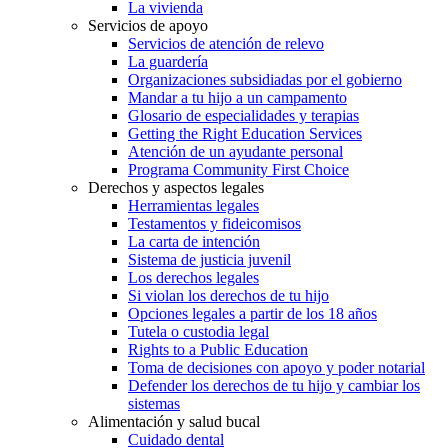
La vivienda
Servicios de apoyo
Servicios de atención de relevo
La guardería
Organizaciones subsidiadas por el gobierno
Mandar a tu hijo a un campamento
Glosario de especialidades y terapias
Getting the Right Education Services
Atención de un ayudante personal
Programa Community First Choice
Derechos y aspectos legales
Herramientas legales
Testamentos y fideicomisos
La carta de intención
Sistema de justicia juvenil
Los derechos legales
Si violan los derechos de tu hijo
Opciones legales a partir de los 18 años
Tutela o custodia legal
Rights to a Public Education
Toma de decisiones con apoyo y poder notarial
Defender los derechos de tu hijo y cambiar los
sistemas
Alimentación y salud bucal
Cuidado dental