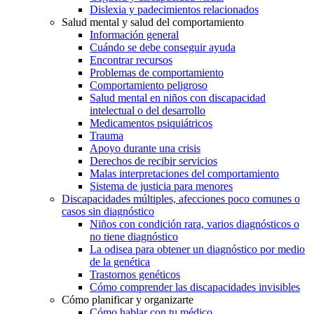
Dislexia y padecimientos relacionados
Salud mental y salud del comportamiento
Información general
Cuándo se debe conseguir ayuda
Encontrar recursos
Problemas de comportamiento
Comportamiento peligroso
Salud mental en niños con discapacidad
intelectual o del desarrollo
Medicamentos psiquiátricos
Trauma
Apoyo durante una crisis
Derechos de recibir servicios
Malas interpretaciones del comportamiento
Sistema de justicia para menores
Discapacidades múltiples, afecciones poco comunes o
casos sin diagnóstico
Niños con condición rara, varios diagnósticos o
no tiene diagnóstico
La odisea para obtener un diagnóstico por medio
de la genética
Trastornos genéticos
Cómo comprender las discapacidades invisibles
Cómo planificar y organizarte
Cómo hablar con tu médico