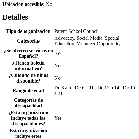
Ubicación accesible:
No
Detalles
Tipo de organización
Parent-School Council
Advocacy, Social Media, Special
Categorías
Education, Volunteer Opportunity
¿Se ofrecen servicios en
No
Español?
¿Tienen boletín
No
informativo?
¿Cuidado de niños
No
disponible?
De 3 a 5 , De 6 a 11 , De 12 a 14 , De 15
Rango de edad
a 21
Categorías de
discapacidad
¿Esta organización
incluye todas las
Yes
discapacidades?
Esta organización
incluye estos