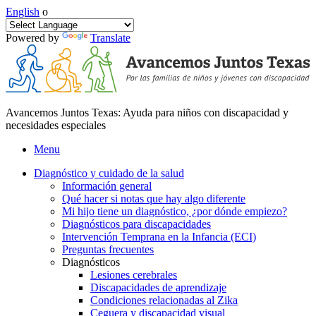
English
o
Powered by
Translate
Avancemos Juntos Texas: Ayuda para niños con discapacidad y
necesidades especiales
Menu
Diagnóstico y cuidado de la salud
Información general
Qué hacer si notas que hay algo diferente
Mi hijo tiene un diagnóstico, ¿por dónde empiezo?
Diagnósticos para discapacidades
Intervención Temprana en la Infancia (ECI)
Preguntas frecuentes
Diagnósticos
Lesiones cerebrales
Discapacidades de aprendizaje
Condiciones relacionadas al Zika
Ceguera y discapacidad visual