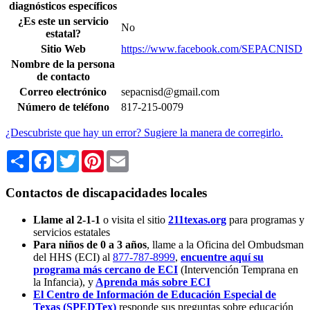
diagnósticos específicos
¿Es este un servicio
No
estatal?
Sitio Web
https://www.facebook.com/SEPACNISD
Nombre de la persona
de contacto
Correo electrónico
sepacnisd@gmail.com
Número de teléfono
817-215-0079
¿Descubriste que hay un error? Sugiere la manera de corregirlo.
Share
Facebook
Twitter
Pinterest
Email
Contactos de discapacidades locales
Llame al 2-1-1
o visita el sitio
211texas.org
para programas y
servicios estatales
Para niños de 0 a 3 años
, llame a la Oficina del Ombudsman
del HHS (ECI) al
877-787-8999
,
encuentre aquí su
programa más cercano de ECI
(Intervención Temprana en
la Infancia),
y
Aprenda más sobre ECI
El Centro de Información de Educación Especial de
Texas (SPEDTex)
responde sus preguntas sobre educación