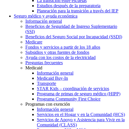
La transición entre escuelas
Estudios después de la preparatoria
Planeación para la transición a través del IEP
Seguro médico y ayuda económica
Información general
Beneficios de Seguridad de Ingreso Suplementario
(SSI)
Beneficios del Seguro Social por Incapacidad (SSDI)
Medicare
Fondos y servicios a partir de los 18 años
Subsidios y otras fuentes de fondos
Ayuda con los costos de la electricidad
Preguntas frecuentes
Medicaid
Información general
Medicaid Buy-In
Transporte
STAR Kids – coordinación de servicios
Programa de primas de seguro médico (HIPP)
Programa Community First Choice
Programas con exención
Información general
Servicios en el Hogar y en la Comunidad (HCS)
Servicios de Apoyo y Asistencia para Vivir en la
Comunidad (CLASS)