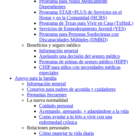
Programa para Niños Médicamente
Dependientes
Programa STAR+PLUS de Servicios en el
Hogar y en la Comunidad (HCBS)
Programa de Texas para Vivir en Casa (TxHmL)
Servicios de Empoderamiento Juvenil (YES)
Programa para Personas Sordociegas con
Discapacidades Múltiples (DMBD)
Beneficios y seguro médico
Información general
Apelando una decisión del seguro médico
Programa de primas de seguro médico (HIPP)
CHIP para niños con necesidades médicas
especiales
Apoyo para la familia
Información general
Consejos para padres de acogida y cuidadores
Preguntas frecuentes
La nueva normalidad
Cuidado personal
Aceptando, apenando, y adaptándose a la vida
Como ayudar a tu hijo a vivir con una
enfermedad crónica
Relaciones personales
Cómo manejar tu vida diaria