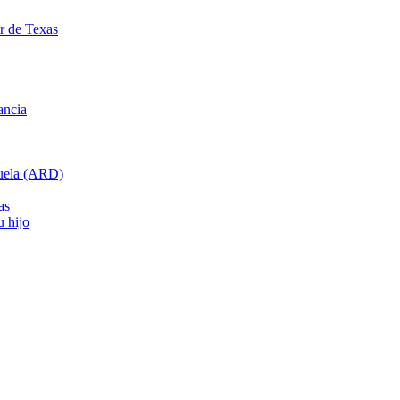
ar de Texas
ancia
cuela (ARD)
as
u hijo