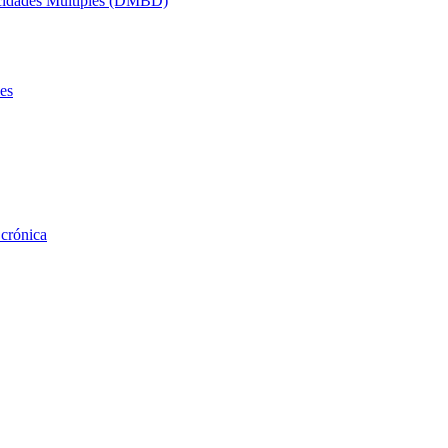
acidades Múltiples (DMBD)
es
 crónica