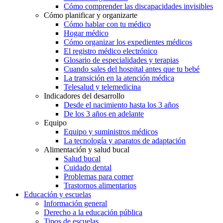
Cómo comprender las discapacidades invisibles
Cómo planificar y organizarte
Cómo hablar con tu médico
Hogar médico
Cómo organizar los expedientes médicos
El registro médico electrónico
Glosario de especialidades y terapias
Cuando sales del hospital antes que tu bebé
La transición en la atención médica
Telesalud y telemedicina
Indicadores del desarrollo
Desde el nacimiento hasta los 3 años
De los 3 años en adelante
Equipo
Equipo y suministros médicos
La tecnología y aparatos de adaptación
Alimentación y salud bucal
Salud bucal
Cuidado dental
Problemas para comer
Trastornos alimentarios
Educación y escuelas
Información general
Derecho a la educación pública
Tipos de escuelas