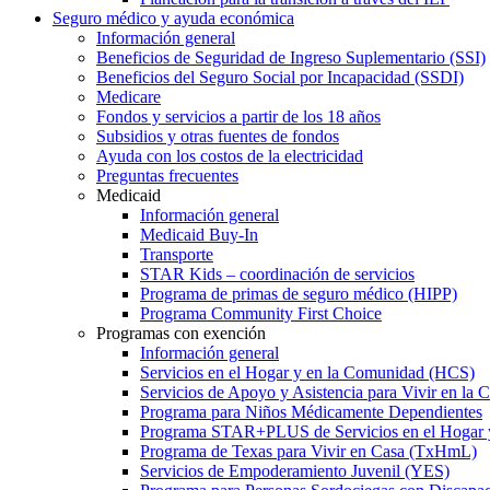
Seguro médico y ayuda económica
Información general
Beneficios de Seguridad de Ingreso Suplementario (SSI)
Beneficios del Seguro Social por Incapacidad (SSDI)
Medicare
Fondos y servicios a partir de los 18 años
Subsidios y otras fuentes de fondos
Ayuda con los costos de la electricidad
Preguntas frecuentes
Medicaid
Información general
Medicaid Buy-In
Transporte
STAR Kids – coordinación de servicios
Programa de primas de seguro médico (HIPP)
Programa Community First Choice
Programas con exención
Información general
Servicios en el Hogar y en la Comunidad (HCS)
Servicios de Apoyo y Asistencia para Vivir en l
Programa para Niños Médicamente Dependientes
Programa STAR+PLUS de Servicios en el Hogar
Programa de Texas para Vivir en Casa (TxHmL)
Servicios de Empoderamiento Juvenil (YES)