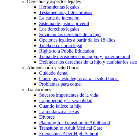
Derechos y aspectos legales
Herramientas legales
Testamentos y fideicomisos
La carta de intención
Sistema de justicia juvenil
Los derechos legales
Si violan los derechos de tu hijo
Opciones legales a partir de los 18 años
Tutela o custodia legal
Rights to a Public Education
Toma de decisiones con apoyo y poder notarial
Defender los derechos de tu hijo y cambiar los sis
Alimentación y salud bucal
Cuidado dental
Consejos y estrategias para la salud bucal
Problemas para comer
Transiciónes
Sucesos importantes de la vida
La pubertad y la sexualidad
Cuando fallece tu hijo
La mudanza a Texas
Divorce
Planning for Transition to Adulthood
Transition to Adult Medical Care
Friendships After High School