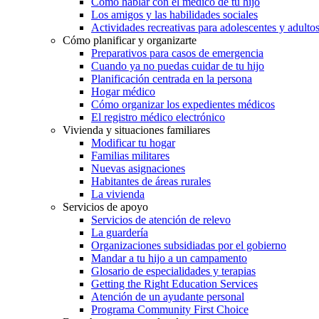
Cómo hablar con el médico de tu hijo
Los amigos y las habilidades sociales
Actividades recreativas para adolescentes y adulto
Cómo planificar y organizarte
Preparativos para casos de emergencia
Cuando ya no puedas cuidar de tu hijo
Planificación centrada en la persona
Hogar médico
Cómo organizar los expedientes médicos
El registro médico electrónico
Vivienda y situaciones familiares
Modificar tu hogar
Familias militares
Nuevas asignaciones
Habitantes de áreas rurales
La vivienda
Servicios de apoyo
Servicios de atención de relevo
La guardería
Organizaciones subsidiadas por el gobierno
Mandar a tu hijo a un campamento
Glosario de especialidades y terapias
Getting the Right Education Services
Atención de un ayudante personal
Programa Community First Choice