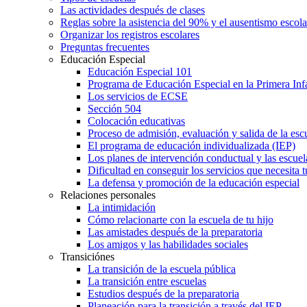
Las actividades después de clases
Reglas sobre la asistencia del 90% y el ausentismo escol
Organizar los registros escolares
Preguntas frecuentes
Educación Especial
Educación Especial 101
Programa de Educación Especial en la Primera Inf
Los servicios de ECSE
Sección 504
Colocación educativas
Proceso de admisión, evaluación y salida de la es
El programa de educación individualizada (IEP)
Los planes de intervención conductual y las escuel
Dificultad en conseguir los servicios que necesita t
La defensa y promoción de la educación especial
Relaciones personales
La intimidación
Cómo relacionarte con la escuela de tu hijo
Las amistades después de la preparatoria
Los amigos y las habilidades sociales
Transiciónes
La transición de la escuela pública
La transición entre escuelas
Estudios después de la preparatoria
Planeación para la transición a través del IEP