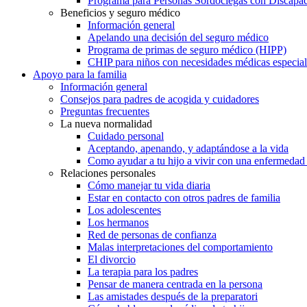
Programa para Personas Sordociegas con Discap
Beneficios y seguro médico
Información general
Apelando una decisión del seguro médico
Programa de primas de seguro médico (HIPP)
CHIP para niños con necesidades médicas especial
Apoyo para la familia
Información general
Consejos para padres de acogida y cuidadores
Preguntas frecuentes
La nueva normalidad
Cuidado personal
Aceptando, apenando, y adaptándose a la vida
Como ayudar a tu hijo a vivir con una enfermedad
Relaciones personales
Cómo manejar tu vida diaria
Estar en contacto con otros padres de familia
Los adolescentes
Los hermanos
Red de personas de confianza
Malas interpretaciones del comportamiento
El divorcio
La terapia para los padres
Pensar de manera centrada en la persona
Las amistades después de la preparatori