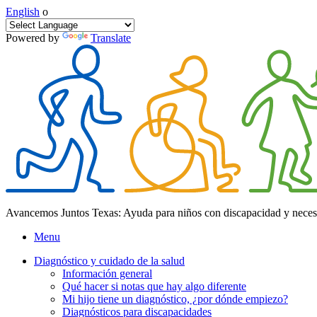
English
o
Powered by
Translate
Avancemos Juntos Texas: Ayuda para niños con discapacidad y neces
Menu
Diagnóstico y cuidado de la salud
Información general
Qué hacer si notas que hay algo diferente
Mi hijo tiene un diagnóstico, ¿por dónde empiezo?
Diagnósticos para discapacidades