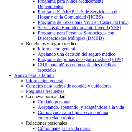
Programa para Niños Médicamente
Dependientes
Programa STAR+PLUS de Servicios en el
Hogar y en la Comunidad (HCBS)
Programa de Texas para Vivir en Casa (TxHmL)
Servicios de Empoderamiento Juvenil (YES)
Programa para Personas Sordociegas con
Discapacidades Múltiples (DMBD)
Beneficios y seguro médico
Información general
Apelando una decisión del seguro médico
Programa de primas de seguro médico (HIPP)
CHIP para niños con necesidades médicas
especiales
Apoyo para la familia
Información general
Consejos para padres de acogida y cuidadores
Preguntas frecuentes
La nueva normalidad
Cuidado personal
Aceptando, apenando, y adaptándose a la vida
Como ayudar a tu hijo a vivir con una
enfermedad crónica
Relaciones personales
Cómo manejar tu vida diaria