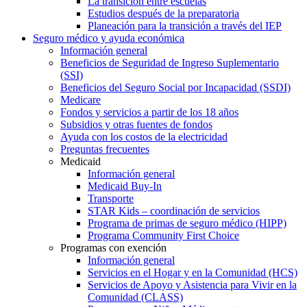
La transición entre escuelas
Estudios después de la preparatoria
Planeación para la transición a través del IEP
Seguro médico y ayuda económica
Información general
Beneficios de Seguridad de Ingreso Suplementario
(SSI)
Beneficios del Seguro Social por Incapacidad (SSDI)
Medicare
Fondos y servicios a partir de los 18 años
Subsidios y otras fuentes de fondos
Ayuda con los costos de la electricidad
Preguntas frecuentes
Medicaid
Información general
Medicaid Buy-In
Transporte
STAR Kids – coordinación de servicios
Programa de primas de seguro médico (HIPP)
Programa Community First Choice
Programas con exención
Información general
Servicios en el Hogar y en la Comunidad (HCS)
Servicios de Apoyo y Asistencia para Vivir en la
Comunidad (CLASS)