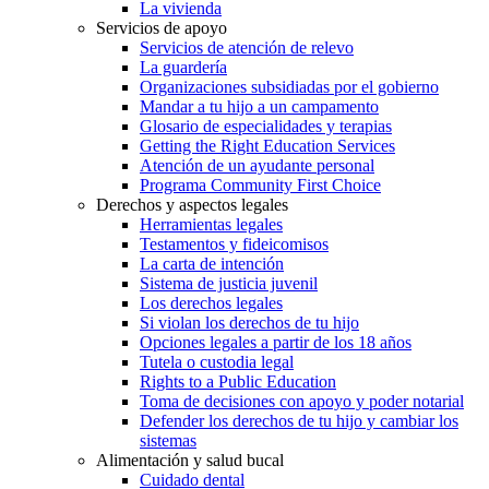
La vivienda
Servicios de apoyo
Servicios de atención de relevo
La guardería
Organizaciones subsidiadas por el gobierno
Mandar a tu hijo a un campamento
Glosario de especialidades y terapias
Getting the Right Education Services
Atención de un ayudante personal
Programa Community First Choice
Derechos y aspectos legales
Herramientas legales
Testamentos y fideicomisos
La carta de intención
Sistema de justicia juvenil
Los derechos legales
Si violan los derechos de tu hijo
Opciones legales a partir de los 18 años
Tutela o custodia legal
Rights to a Public Education
Toma de decisiones con apoyo y poder notarial
Defender los derechos de tu hijo y cambiar los
sistemas
Alimentación y salud bucal
Cuidado dental