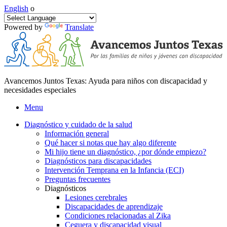
English
o
Powered by
Translate
Avancemos Juntos Texas: Ayuda para niños con discapacidad y
necesidades especiales
Menu
Diagnóstico y cuidado de la salud
Información general
Qué hacer si notas que hay algo diferente
Mi hijo tiene un diagnóstico, ¿por dónde empiezo?
Diagnósticos para discapacidades
Intervención Temprana en la Infancia (ECI)
Preguntas frecuentes
Diagnósticos
Lesiones cerebrales
Discapacidades de aprendizaje
Condiciones relacionadas al Zika
Ceguera y discapacidad visual