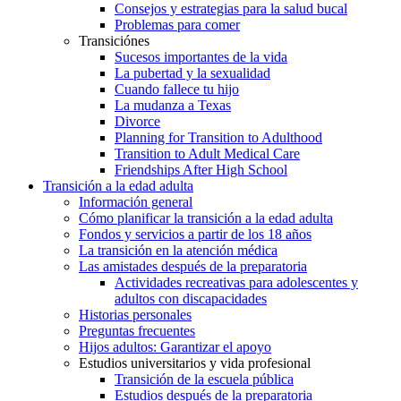
Consejos y estrategias para la salud bucal
Problemas para comer
Transiciónes
Sucesos importantes de la vida
La pubertad y la sexualidad
Cuando fallece tu hijo
La mudanza a Texas
Divorce
Planning for Transition to Adulthood
Transition to Adult Medical Care
Friendships After High School
Transición a la edad adulta
Información general
Cómo planificar la transición a la edad adulta
Fondos y servicios a partir de los 18 años
La transición en la atención médica
Las amistades después de la preparatoria
Actividades recreativas para adolescentes y
adultos con discapacidades
Historias personales
Preguntas frecuentes
Hijos adultos: Garantizar el apoyo
Estudios universitarios y vida profesional
Transición de la escuela pública
Estudios después de la preparatoria