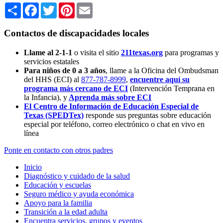
Share
Facebook
Twitter
Pinterest
Email
Contactos de discapacidades locales
Llame al 2-1-1
o visita el sitio
211texas.org
para programas y
servicios estatales
Para niños de 0 a 3 años
, llame a la Oficina del Ombudsman
del HHS (ECI) al
877-787-8999
,
encuentre aquí su
programa más cercano de ECI
(Intervención Temprana en
la Infancia),
y
Aprenda más sobre ECI
El Centro de Información de Educación Especial de
Texas (SPEDTex)
responde sus preguntas sobre educación
especial por teléfono, correo electrónico o chat en vivo en
línea
Ponte en contacto con otros padres
Inicio
Diagnóstico y cuidado de la salud
Educación y escuelas
Seguro médico y ayuda económica
Apoyo para la familia
Transición a la edad adulta
Encuentra servicios, grupos y eventos