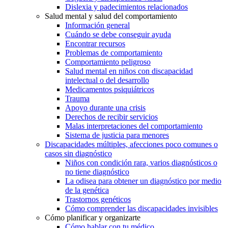
Dislexia y padecimientos relacionados
Salud mental y salud del comportamiento
Información general
Cuándo se debe conseguir ayuda
Encontrar recursos
Problemas de comportamiento
Comportamiento peligroso
Salud mental en niños con discapacidad
intelectual o del desarrollo
Medicamentos psiquiátricos
Trauma
Apoyo durante una crisis
Derechos de recibir servicios
Malas interpretaciones del comportamiento
Sistema de justicia para menores
Discapacidades múltiples, afecciones poco comunes o
casos sin diagnóstico
Niños con condición rara, varios diagnósticos o
no tiene diagnóstico
La odisea para obtener un diagnóstico por medio
de la genética
Trastornos genéticos
Cómo comprender las discapacidades invisibles
Cómo planificar y organizarte
Cómo hablar con tu médico