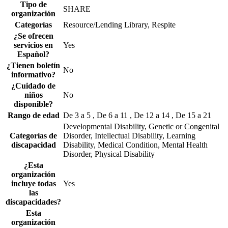
Tipo de
SHARE
organización
Categorías
Resource/Lending Library, Respite
¿Se ofrecen
servicios en
Yes
Español?
¿Tienen boletín
No
informativo?
¿Cuidado de
niños
No
disponible?
Rango de edad
De 3 a 5 , De 6 a 11 , De 12 a 14 , De 15 a 21
Developmental Disability, Genetic or Congenital
Categorías de
Disorder, Intellectual Disability, Learning
discapacidad
Disability, Medical Condition, Mental Health
Disorder, Physical Disability
¿Esta
organización
incluye todas
Yes
las
discapacidades?
Esta
organización