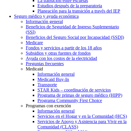
La transición entre escuelas
Estudios después de la preparatoria
Planeación para la transición a través del IEP
Seguro médico y ayuda económica
Información general
Beneficios de Seguridad de Ingreso Suplementario
(SSI)
Beneficios del Seguro Social por Incapacidad (SSDI)
Medicare
Fondos y servicios a partir de los 18 años
Subsidios y otras fuentes de fondos
Ayuda con los costos de la electricidad
Preguntas frecuentes
Medicaid
Información general
Medicaid Buy-In
Transporte
STAR Kids – coordinación de servicios
Programa de primas de seguro médico (HIPP)
Programa Community First Choice
Programas con exención
Información general
Servicios en el Hogar y en la Comunidad (HCS)
Servicios de Apoyo y Asistencia para Vivir en la
Comunidad (CLASS)