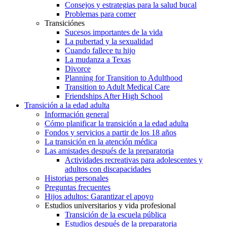
Consejos y estrategias para la salud bucal
Problemas para comer
Transiciónes
Sucesos importantes de la vida
La pubertad y la sexualidad
Cuando fallece tu hijo
La mudanza a Texas
Divorce
Planning for Transition to Adulthood
Transition to Adult Medical Care
Friendships After High School
Transición a la edad adulta
Información general
Cómo planificar la transición a la edad adulta
Fondos y servicios a partir de los 18 años
La transición en la atención médica
Las amistades después de la preparatoria
Actividades recreativas para adolescentes y
adultos con discapacidades
Historias personales
Preguntas frecuentes
Hijos adultos: Garantizar el apoyo
Estudios universitarios y vida profesional
Transición de la escuela pública
Estudios después de la preparatoria