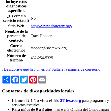
incluye estos
diagnósticos
específicos
¿Es este un
No
servicio estatal?
Sitio Web
https://www.sharewtx.org/
Nombre de la
persona de
Traci Hopper
contacto
Correo
thopper@sharewtx.org
electrónico
Número de
432-254-5325
teléfono
¿Descubriste que hay un error? Sugiere la manera de corregirlo.
Share
Facebook
Twitter
Pinterest
Email
Contactos de discapacidades locales
Llame al 2-1-1
o visita el sitio
211texas.org
para programas y
servicios estatales
Para niños de 0 a 3 años
, llame a la Oficina del Ombudsman