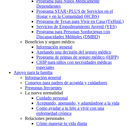
Programa para Niños Médicamente
Dependientes
Programa STAR+PLUS de Servicios en el
Hogar y en la Comunidad (HCBS)
Programa de Texas para Vivir en Casa (TxHmL)
Servicios de Empoderamiento Juvenil (YES)
Programa para Personas Sordociegas con
Discapacidades Múltiples (DMBD)
Beneficios y seguro médico
Información general
Apelando una decisión del seguro médico
Programa de primas de seguro médico (HIPP)
CHIP para niños con necesidades médicas
especiales
Apoyo para la familia
Información general
Consejos para padres de acogida y cuidadores
Preguntas frecuentes
La nueva normalidad
Cuidado personal
Aceptando, apenando, y adaptándose a la vida
Como ayudar a tu hijo a vivir con una
enfermedad crónica
Relaciones personales
Cómo manejar tu vida diaria