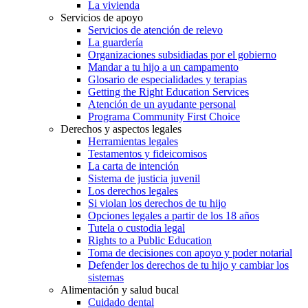
La vivienda
Servicios de apoyo
Servicios de atención de relevo
La guardería
Organizaciones subsidiadas por el gobierno
Mandar a tu hijo a un campamento
Glosario de especialidades y terapias
Getting the Right Education Services
Atención de un ayudante personal
Programa Community First Choice
Derechos y aspectos legales
Herramientas legales
Testamentos y fideicomisos
La carta de intención
Sistema de justicia juvenil
Los derechos legales
Si violan los derechos de tu hijo
Opciones legales a partir de los 18 años
Tutela o custodia legal
Rights to a Public Education
Toma de decisiones con apoyo y poder notarial
Defender los derechos de tu hijo y cambiar los
sistemas
Alimentación y salud bucal
Cuidado dental