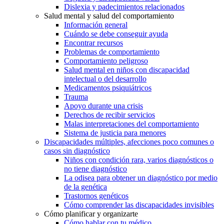
Dislexia y padecimientos relacionados
Salud mental y salud del comportamiento
Información general
Cuándo se debe conseguir ayuda
Encontrar recursos
Problemas de comportamiento
Comportamiento peligroso
Salud mental en niños con discapacidad
intelectual o del desarrollo
Medicamentos psiquiátricos
Trauma
Apoyo durante una crisis
Derechos de recibir servicios
Malas interpretaciones del comportamiento
Sistema de justicia para menores
Discapacidades múltiples, afecciones poco comunes o
casos sin diagnóstico
Niños con condición rara, varios diagnósticos o
no tiene diagnóstico
La odisea para obtener un diagnóstico por medio
de la genética
Trastornos genéticos
Cómo comprender las discapacidades invisibles
Cómo planificar y organizarte
Cómo hablar con tu médico