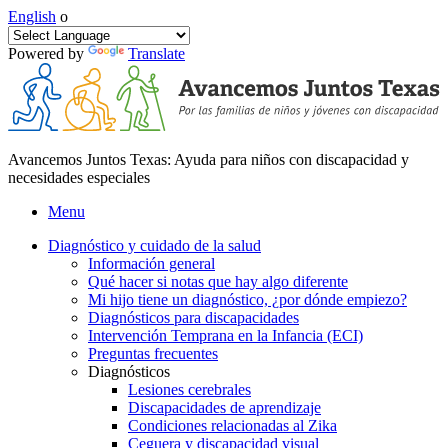
English
o
Powered by
Translate
Avancemos Juntos Texas: Ayuda para niños con discapacidad y
necesidades especiales
Menu
Diagnóstico y cuidado de la salud
Información general
Qué hacer si notas que hay algo diferente
Mi hijo tiene un diagnóstico, ¿por dónde empiezo?
Diagnósticos para discapacidades
Intervención Temprana en la Infancia (ECI)
Preguntas frecuentes
Diagnósticos
Lesiones cerebrales
Discapacidades de aprendizaje
Condiciones relacionadas al Zika
Ceguera y discapacidad visual