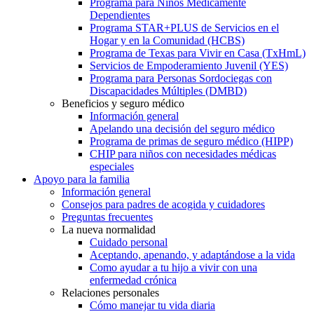
Programa para Niños Médicamente
Dependientes
Programa STAR+PLUS de Servicios en el
Hogar y en la Comunidad (HCBS)
Programa de Texas para Vivir en Casa (TxHmL)
Servicios de Empoderamiento Juvenil (YES)
Programa para Personas Sordociegas con
Discapacidades Múltiples (DMBD)
Beneficios y seguro médico
Información general
Apelando una decisión del seguro médico
Programa de primas de seguro médico (HIPP)
CHIP para niños con necesidades médicas
especiales
Apoyo para la familia
Información general
Consejos para padres de acogida y cuidadores
Preguntas frecuentes
La nueva normalidad
Cuidado personal
Aceptando, apenando, y adaptándose a la vida
Como ayudar a tu hijo a vivir con una
enfermedad crónica
Relaciones personales
Cómo manejar tu vida diaria