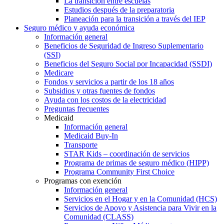
La transición entre escuelas
Estudios después de la preparatoria
Planeación para la transición a través del IEP
Seguro médico y ayuda económica
Información general
Beneficios de Seguridad de Ingreso Suplementario
(SSI)
Beneficios del Seguro Social por Incapacidad (SSDI)
Medicare
Fondos y servicios a partir de los 18 años
Subsidios y otras fuentes de fondos
Ayuda con los costos de la electricidad
Preguntas frecuentes
Medicaid
Información general
Medicaid Buy-In
Transporte
STAR Kids – coordinación de servicios
Programa de primas de seguro médico (HIPP)
Programa Community First Choice
Programas con exención
Información general
Servicios en el Hogar y en la Comunidad (HCS)
Servicios de Apoyo y Asistencia para Vivir en la
Comunidad (CLASS)