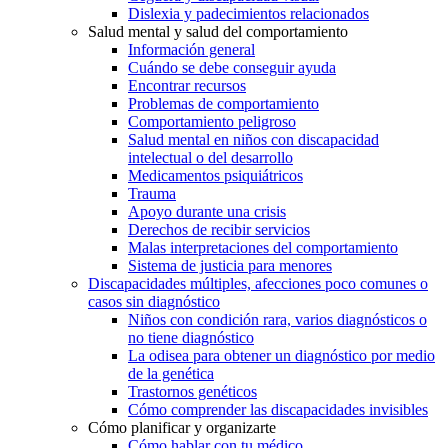
Dislexia y padecimientos relacionados
Salud mental y salud del comportamiento
Información general
Cuándo se debe conseguir ayuda
Encontrar recursos
Problemas de comportamiento
Comportamiento peligroso
Salud mental en niños con discapacidad
intelectual o del desarrollo
Medicamentos psiquiátricos
Trauma
Apoyo durante una crisis
Derechos de recibir servicios
Malas interpretaciones del comportamiento
Sistema de justicia para menores
Discapacidades múltiples, afecciones poco comunes o
casos sin diagnóstico
Niños con condición rara, varios diagnósticos o
no tiene diagnóstico
La odisea para obtener un diagnóstico por medio
de la genética
Trastornos genéticos
Cómo comprender las discapacidades invisibles
Cómo planificar y organizarte
Cómo hablar con tu médico