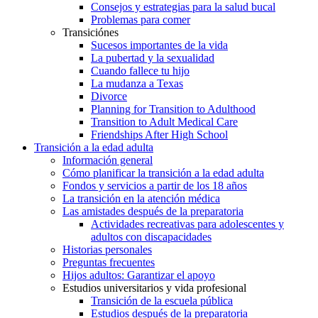
Consejos y estrategias para la salud bucal
Problemas para comer
Transiciónes
Sucesos importantes de la vida
La pubertad y la sexualidad
Cuando fallece tu hijo
La mudanza a Texas
Divorce
Planning for Transition to Adulthood
Transition to Adult Medical Care
Friendships After High School
Transición a la edad adulta
Información general
Cómo planificar la transición a la edad adulta
Fondos y servicios a partir de los 18 años
La transición en la atención médica
Las amistades después de la preparatoria
Actividades recreativas para adolescentes y
adultos con discapacidades
Historias personales
Preguntas frecuentes
Hijos adultos: Garantizar el apoyo
Estudios universitarios y vida profesional
Transición de la escuela pública
Estudios después de la preparatoria