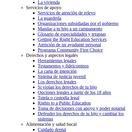
La vivienda
Servicios de apoyo
Servicios de atención de relevo
La guardería
Organizaciones subsidiadas por el gobierno
Mandar a tu hijo a un campamento
Glosario de especialidades y terapias
Getting the Right Education Services
Atención de un ayudante personal
Programa Community First Choice
Derechos y aspectos legales
Herramientas legales
Testamentos y fideicomisos
La carta de intención
Sistema de justicia juvenil
Los derechos legales
Si violan los derechos de tu hijo
Opciones legales a partir de los 18 años
Tutela o custodia legal
Rights to a Public Education
Toma de decisiones con apoyo y poder notarial
Defender los derechos de tu hijo y cambiar los
sistemas
Alimentación y salud bucal
Cuidado dental