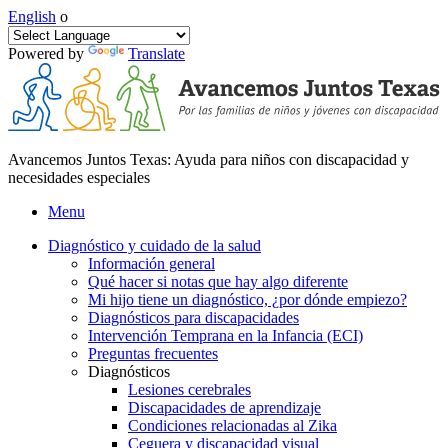
English
o
Powered by
Translate
Avancemos Juntos Texas: Ayuda para niños con discapacidad y
necesidades especiales
Menu
Diagnóstico y cuidado de la salud
Información general
Qué hacer si notas que hay algo diferente
Mi hijo tiene un diagnóstico, ¿por dónde empiezo?
Diagnósticos para discapacidades
Intervención Temprana en la Infancia (ECI)
Preguntas frecuentes
Diagnósticos
Lesiones cerebrales
Discapacidades de aprendizaje
Condiciones relacionadas al Zika
Ceguera y discapacidad visual