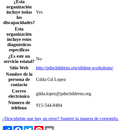
¿Esta
organización
incluye todas
Yes
las
discapacidades?
Esta
organización
incluye estos
diagnósticos
específicos
¿Es este un
No
servicio estatal?
Sitio Web
http://pdnchildrens.org/sibling-workshops/
Nombre de la
persona de
Gilda Gil Lopez
contacto
Correo
gilda.lopez@pdnchildrens.org
electrónico
Número de
915-544-8484
teléfono
¿Descubriste que hay un error? Sugiere la manera de corregirlo.
Share
Facebook
Twitter
Pinterest
Email