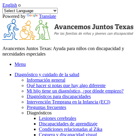
English
o
Powered by
Translate
Avancemos Juntos Texas: Ayuda para niños con discapacidad y
necesidades especiales
Menu
Diagnóstico y cuidado de la salud
Información general
Qué hacer si notas que hay algo diferente
Mi hijo tiene un diagnóstico, ¿por dónde empiezo?
Diagnósticos para discapacidades
Intervención Temprana en la Infancia (ECI)
Preguntas frecuentes
Diagnósticos
Lesiones cerebrales
Discapacidades de aprendizaje
Condiciones relacionadas al Zika
Ceguera y discapacidad visual