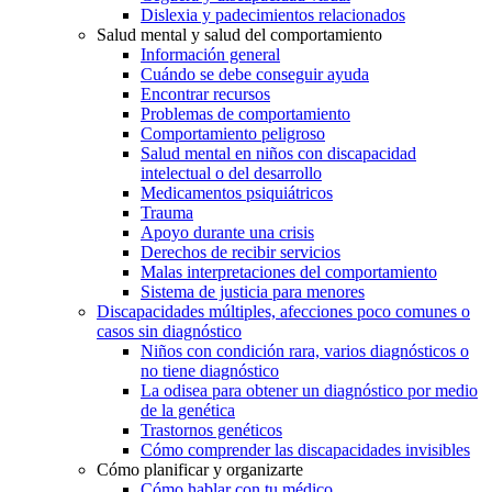
Dislexia y padecimientos relacionados
Salud mental y salud del comportamiento
Información general
Cuándo se debe conseguir ayuda
Encontrar recursos
Problemas de comportamiento
Comportamiento peligroso
Salud mental en niños con discapacidad
intelectual o del desarrollo
Medicamentos psiquiátricos
Trauma
Apoyo durante una crisis
Derechos de recibir servicios
Malas interpretaciones del comportamiento
Sistema de justicia para menores
Discapacidades múltiples, afecciones poco comunes o
casos sin diagnóstico
Niños con condición rara, varios diagnósticos o
no tiene diagnóstico
La odisea para obtener un diagnóstico por medio
de la genética
Trastornos genéticos
Cómo comprender las discapacidades invisibles
Cómo planificar y organizarte
Cómo hablar con tu médico