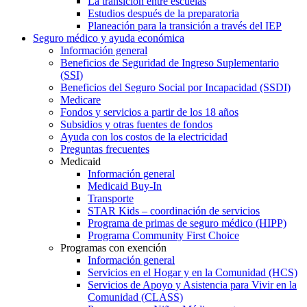
La transición entre escuelas
Estudios después de la preparatoria
Planeación para la transición a través del IEP
Seguro médico y ayuda económica
Información general
Beneficios de Seguridad de Ingreso Suplementario
(SSI)
Beneficios del Seguro Social por Incapacidad (SSDI)
Medicare
Fondos y servicios a partir de los 18 años
Subsidios y otras fuentes de fondos
Ayuda con los costos de la electricidad
Preguntas frecuentes
Medicaid
Información general
Medicaid Buy-In
Transporte
STAR Kids – coordinación de servicios
Programa de primas de seguro médico (HIPP)
Programa Community First Choice
Programas con exención
Información general
Servicios en el Hogar y en la Comunidad (HCS)
Servicios de Apoyo y Asistencia para Vivir en la
Comunidad (CLASS)