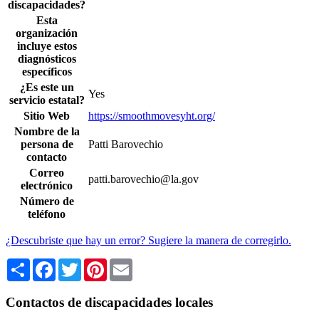
discapacidades?
Esta
organización
incluye estos
diagnósticos
específicos
¿Es este un
Yes
servicio estatal?
Sitio Web
https://smoothmovesyht.org/
Nombre de la
persona de
Patti Barovechio
contacto
Correo
patti.barovechio@la.gov
electrónico
Número de
teléfono
¿Descubriste que hay un error? Sugiere la manera de corregirlo.
Share
Facebook
Twitter
Pinterest
Email
Contactos de discapacidades locales