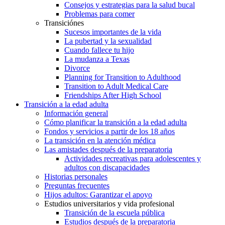
Consejos y estrategias para la salud bucal
Problemas para comer
Transiciónes
Sucesos importantes de la vida
La pubertad y la sexualidad
Cuando fallece tu hijo
La mudanza a Texas
Divorce
Planning for Transition to Adulthood
Transition to Adult Medical Care
Friendships After High School
Transición a la edad adulta
Información general
Cómo planificar la transición a la edad adulta
Fondos y servicios a partir de los 18 años
La transición en la atención médica
Las amistades después de la preparatoria
Actividades recreativas para adolescentes y
adultos con discapacidades
Historias personales
Preguntas frecuentes
Hijos adultos: Garantizar el apoyo
Estudios universitarios y vida profesional
Transición de la escuela pública
Estudios después de la preparatoria