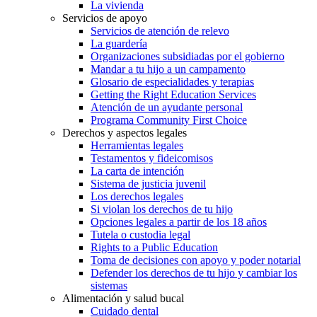
La vivienda
Servicios de apoyo
Servicios de atención de relevo
La guardería
Organizaciones subsidiadas por el gobierno
Mandar a tu hijo a un campamento
Glosario de especialidades y terapias
Getting the Right Education Services
Atención de un ayudante personal
Programa Community First Choice
Derechos y aspectos legales
Herramientas legales
Testamentos y fideicomisos
La carta de intención
Sistema de justicia juvenil
Los derechos legales
Si violan los derechos de tu hijo
Opciones legales a partir de los 18 años
Tutela o custodia legal
Rights to a Public Education
Toma de decisiones con apoyo y poder notarial
Defender los derechos de tu hijo y cambiar los
sistemas
Alimentación y salud bucal
Cuidado dental