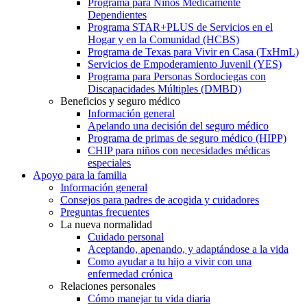
Programa para Niños Médicamente
Dependientes
Programa STAR+PLUS de Servicios en el
Hogar y en la Comunidad (HCBS)
Programa de Texas para Vivir en Casa (TxHmL)
Servicios de Empoderamiento Juvenil (YES)
Programa para Personas Sordociegas con
Discapacidades Múltiples (DMBD)
Beneficios y seguro médico
Información general
Apelando una decisión del seguro médico
Programa de primas de seguro médico (HIPP)
CHIP para niños con necesidades médicas
especiales
Apoyo para la familia
Información general
Consejos para padres de acogida y cuidadores
Preguntas frecuentes
La nueva normalidad
Cuidado personal
Aceptando, apenando, y adaptándose a la vida
Como ayudar a tu hijo a vivir con una
enfermedad crónica
Relaciones personales
Cómo manejar tu vida diaria