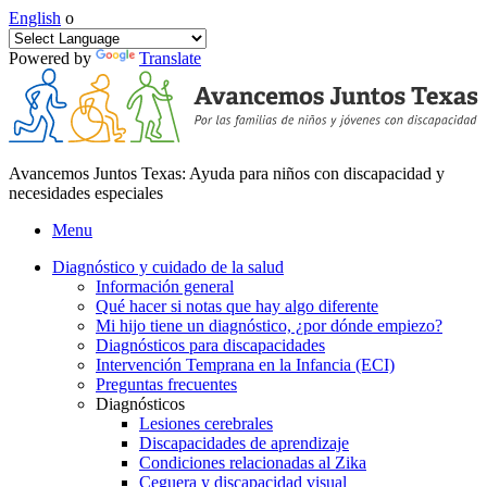
English
o
Powered by
Translate
Avancemos Juntos Texas: Ayuda para niños con discapacidad y
necesidades especiales
Menu
Diagnóstico y cuidado de la salud
Información general
Qué hacer si notas que hay algo diferente
Mi hijo tiene un diagnóstico, ¿por dónde empiezo?
Diagnósticos para discapacidades
Intervención Temprana en la Infancia (ECI)
Preguntas frecuentes
Diagnósticos
Lesiones cerebrales
Discapacidades de aprendizaje
Condiciones relacionadas al Zika
Ceguera y discapacidad visual