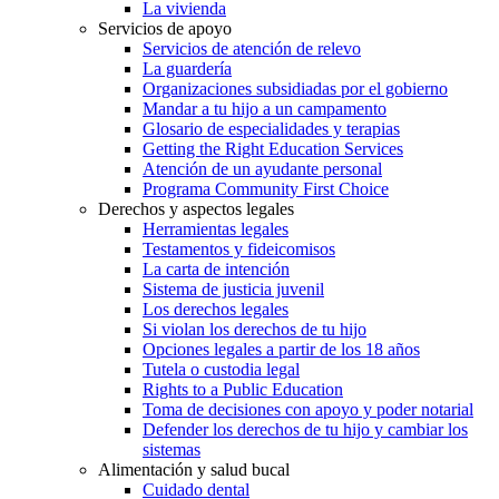
La vivienda
Servicios de apoyo
Servicios de atención de relevo
La guardería
Organizaciones subsidiadas por el gobierno
Mandar a tu hijo a un campamento
Glosario de especialidades y terapias
Getting the Right Education Services
Atención de un ayudante personal
Programa Community First Choice
Derechos y aspectos legales
Herramientas legales
Testamentos y fideicomisos
La carta de intención
Sistema de justicia juvenil
Los derechos legales
Si violan los derechos de tu hijo
Opciones legales a partir de los 18 años
Tutela o custodia legal
Rights to a Public Education
Toma de decisiones con apoyo y poder notarial
Defender los derechos de tu hijo y cambiar los
sistemas
Alimentación y salud bucal
Cuidado dental