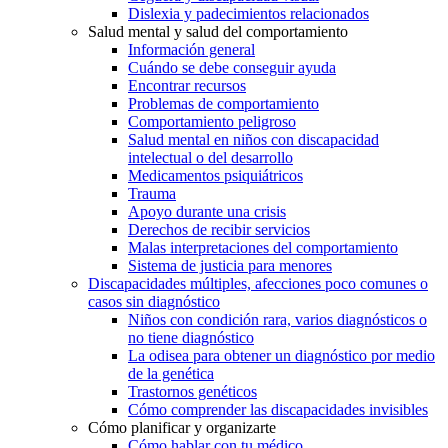
Dislexia y padecimientos relacionados
Salud mental y salud del comportamiento
Información general
Cuándo se debe conseguir ayuda
Encontrar recursos
Problemas de comportamiento
Comportamiento peligroso
Salud mental en niños con discapacidad
intelectual o del desarrollo
Medicamentos psiquiátricos
Trauma
Apoyo durante una crisis
Derechos de recibir servicios
Malas interpretaciones del comportamiento
Sistema de justicia para menores
Discapacidades múltiples, afecciones poco comunes o
casos sin diagnóstico
Niños con condición rara, varios diagnósticos o
no tiene diagnóstico
La odisea para obtener un diagnóstico por medio
de la genética
Trastornos genéticos
Cómo comprender las discapacidades invisibles
Cómo planificar y organizarte
Cómo hablar con tu médico