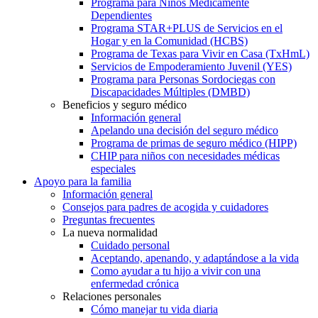
Programa para Niños Médicamente
Dependientes
Programa STAR+PLUS de Servicios en el
Hogar y en la Comunidad (HCBS)
Programa de Texas para Vivir en Casa (TxHmL)
Servicios de Empoderamiento Juvenil (YES)
Programa para Personas Sordociegas con
Discapacidades Múltiples (DMBD)
Beneficios y seguro médico
Información general
Apelando una decisión del seguro médico
Programa de primas de seguro médico (HIPP)
CHIP para niños con necesidades médicas
especiales
Apoyo para la familia
Información general
Consejos para padres de acogida y cuidadores
Preguntas frecuentes
La nueva normalidad
Cuidado personal
Aceptando, apenando, y adaptándose a la vida
Como ayudar a tu hijo a vivir con una
enfermedad crónica
Relaciones personales
Cómo manejar tu vida diaria