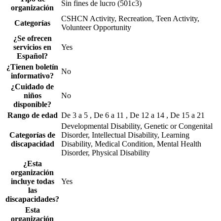
Sin fines de lucro (501c3)
organización
CSHCN Activity, Recreation, Teen Activity,
Categorías
Volunteer Opportunity
¿Se ofrecen
servicios en
Yes
Español?
¿Tienen boletín
No
informativo?
¿Cuidado de
niños
No
disponible?
Rango de edad
De 3 a 5 , De 6 a 11 , De 12 a 14 , De 15 a 21
Developmental Disability, Genetic or Congenital
Categorías de
Disorder, Intellectual Disability, Learning
discapacidad
Disability, Medical Condition, Mental Health
Disorder, Physical Disability
¿Esta
organización
incluye todas
Yes
las
discapacidades?
Esta
organización