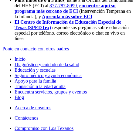
Para niños de 0 a 3 años
, llame a la Oficina del Ombudsman
del HHS (ECI) al
877-787-8999
,
encuentre aquí su
programa más cercano de ECI
(Intervención Temprana en
la Infancia),
y
Aprenda más sobre ECI
El Centro de Información de Educación Especial de
Texas (SPEDTex)
responde sus preguntas sobre educación
especial por teléfono, correo electrónico o chat en vivo en
línea
Ponte en contacto con otros padres
Inicio
Diagnóstico y cuidado de la salud
Educación y escuelas
Seguro médico y ayuda económica
Apoyo para la familia
Transición a la edad adulta
Encuentra servicios, grupos y eventos
Blog
Acerca de nosotros
Contáctenos
Compromiso con Los Texanos