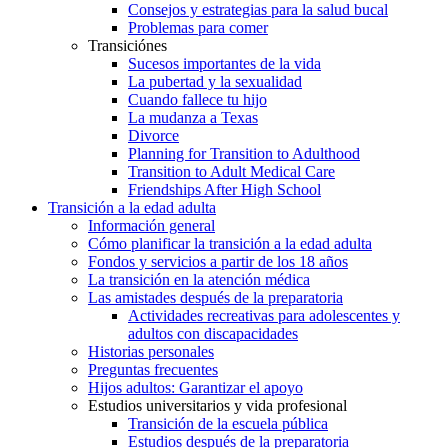
Consejos y estrategias para la salud bucal
Problemas para comer
Transiciónes
Sucesos importantes de la vida
La pubertad y la sexualidad
Cuando fallece tu hijo
La mudanza a Texas
Divorce
Planning for Transition to Adulthood
Transition to Adult Medical Care
Friendships After High School
Transición a la edad adulta
Información general
Cómo planificar la transición a la edad adulta
Fondos y servicios a partir de los 18 años
La transición en la atención médica
Las amistades después de la preparatoria
Actividades recreativas para adolescentes y
adultos con discapacidades
Historias personales
Preguntas frecuentes
Hijos adultos: Garantizar el apoyo
Estudios universitarios y vida profesional
Transición de la escuela pública
Estudios después de la preparatoria