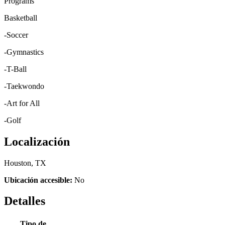
Programs
Basketball
-Soccer
-Gymnastics
-T-Ball
-Taekwondo
-Art for All
-Golf
Localización
Houston, TX
Ubicación accesible:
No
Detalles
Tipo de