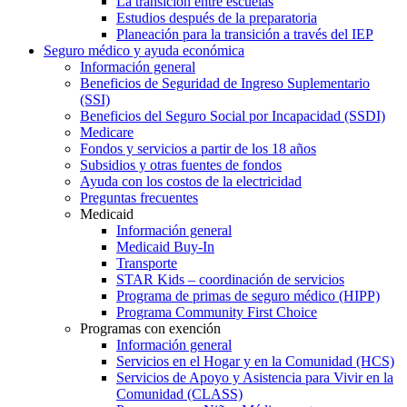
La transición entre escuelas
Estudios después de la preparatoria
Planeación para la transición a través del IEP
Seguro médico y ayuda económica
Información general
Beneficios de Seguridad de Ingreso Suplementario
(SSI)
Beneficios del Seguro Social por Incapacidad (SSDI)
Medicare
Fondos y servicios a partir de los 18 años
Subsidios y otras fuentes de fondos
Ayuda con los costos de la electricidad
Preguntas frecuentes
Medicaid
Información general
Medicaid Buy-In
Transporte
STAR Kids – coordinación de servicios
Programa de primas de seguro médico (HIPP)
Programa Community First Choice
Programas con exención
Información general
Servicios en el Hogar y en la Comunidad (HCS)
Servicios de Apoyo y Asistencia para Vivir en la
Comunidad (CLASS)