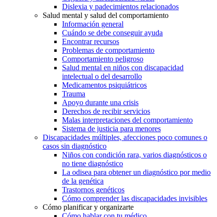
Dislexia y padecimientos relacionados
Salud mental y salud del comportamiento
Información general
Cuándo se debe conseguir ayuda
Encontrar recursos
Problemas de comportamiento
Comportamiento peligroso
Salud mental en niños con discapacidad
intelectual o del desarrollo
Medicamentos psiquiátricos
Trauma
Apoyo durante una crisis
Derechos de recibir servicios
Malas interpretaciones del comportamiento
Sistema de justicia para menores
Discapacidades múltiples, afecciones poco comunes o
casos sin diagnóstico
Niños con condición rara, varios diagnósticos o
no tiene diagnóstico
La odisea para obtener un diagnóstico por medio
de la genética
Trastornos genéticos
Cómo comprender las discapacidades invisibles
Cómo planificar y organizarte
Cómo hablar con tu médico