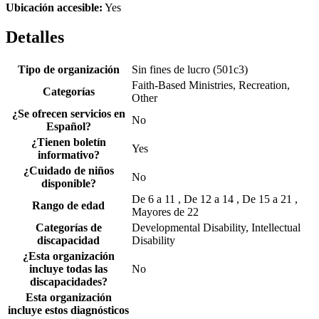
Ubicación accesible:
Yes
Detalles
Tipo de organización
Sin fines de lucro (501c3)
Faith-Based Ministries, Recreation,
Categorías
Other
¿Se ofrecen servicios en
No
Español?
¿Tienen boletín
Yes
informativo?
¿Cuidado de niños
No
disponible?
De 6 a 11 , De 12 a 14 , De 15 a 21 ,
Rango de edad
Mayores de 22
Categorías de
Developmental Disability, Intellectual
discapacidad
Disability
¿Esta organización
incluye todas las
No
discapacidades?
Esta organización
incluye estos diagnósticos