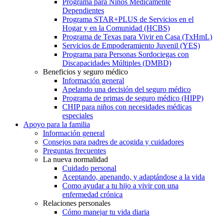
Programa para Niños Médicamente
Dependientes
Programa STAR+PLUS de Servicios en el
Hogar y en la Comunidad (HCBS)
Programa de Texas para Vivir en Casa (TxHmL)
Servicios de Empoderamiento Juvenil (YES)
Programa para Personas Sordociegas con
Discapacidades Múltiples (DMBD)
Beneficios y seguro médico
Información general
Apelando una decisión del seguro médico
Programa de primas de seguro médico (HIPP)
CHIP para niños con necesidades médicas
especiales
Apoyo para la familia
Información general
Consejos para padres de acogida y cuidadores
Preguntas frecuentes
La nueva normalidad
Cuidado personal
Aceptando, apenando, y adaptándose a la vida
Como ayudar a tu hijo a vivir con una
enfermedad crónica
Relaciones personales
Cómo manejar tu vida diaria