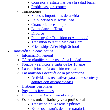
Consejos y estrategias para la salud bucal
Problemas para comer
Transiciónes
Sucesos importantes de la vida
La pubertad y la sexualidad
Cuando fallece tu hijo
La mudanza a Texas
Divorce
Planning for Transition to Adulthood
Transition to Adult Medical Care
Friendships After High School
Transición a la edad adulta
Información general
Cómo planificar la transición a la edad adulta
Fondos y servicios a partir de los 18 años
La transición en la atención médica
Las amistades después de la preparatoria
Actividades recreativas para adolescentes y
adultos con discapacidades
Historias personales
Preguntas frecuentes
Hijos adultos: Garantizar el apoyo
Estudios universitarios y vida profesional
Transición de la escuela pública
Estudios después de la preparatoria