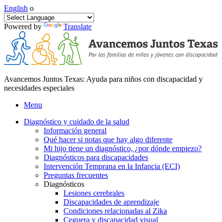
English
o
Powered by
Translate
Avancemos Juntos Texas: Ayuda para niños con discapacidad y
necesidades especiales
Menu
Diagnóstico y cuidado de la salud
Información general
Qué hacer si notas que hay algo diferente
Mi hijo tiene un diagnóstico, ¿por dónde empiezo?
Diagnósticos para discapacidades
Intervención Temprana en la Infancia (ECI)
Preguntas frecuentes
Diagnósticos
Lesiones cerebrales
Discapacidades de aprendizaje
Condiciones relacionadas al Zika
Ceguera y discapacidad visual