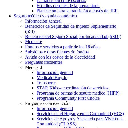
La transición entre escuelas
Estudios después de la preparatoria
Planeación para la transición a través del IEP
Seguro médico y ayuda económica
Información general
Beneficios de Seguridad de Ingreso Suplementario
(SSI)
Beneficios del Seguro Social por Incapacidad (SSDI)
Medicare
Fondos y servicios a partir de los 18 años
Subsidios y otras fuentes de fondos
Ayuda con los costos de la electricidad
Preguntas frecuentes
Medicaid
Información general
Medicaid Buy-In
Transporte
STAR Kids – coordinación de servicios
Programa de primas de seguro médico (HIPP)
Programa Community First Choice
Programas con exención
Información general
Servicios en el Hogar y en la Comunidad (HCS)
Servicios de Apoyo y Asistencia para Vivir en la
Comunidad (CLASS)