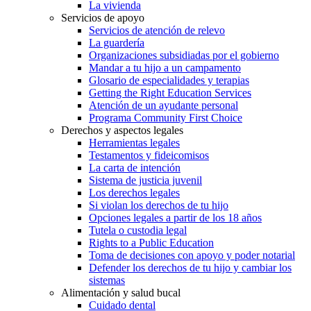
La vivienda
Servicios de apoyo
Servicios de atención de relevo
La guardería
Organizaciones subsidiadas por el gobierno
Mandar a tu hijo a un campamento
Glosario de especialidades y terapias
Getting the Right Education Services
Atención de un ayudante personal
Programa Community First Choice
Derechos y aspectos legales
Herramientas legales
Testamentos y fideicomisos
La carta de intención
Sistema de justicia juvenil
Los derechos legales
Si violan los derechos de tu hijo
Opciones legales a partir de los 18 años
Tutela o custodia legal
Rights to a Public Education
Toma de decisiones con apoyo y poder notarial
Defender los derechos de tu hijo y cambiar los
sistemas
Alimentación y salud bucal
Cuidado dental