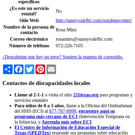
específicos
¿Es este un servicio
No
estatal?
Sitio Web
http://sunnyvalefbc.com/sonshinecenter/
Nombre de la persona de
Rosa Minz
contacto
Correo electrónico
rosaminx@sunnyvalefbc.com
Número de teléfono
972-226-7105
¿Descubriste que hay un error? Sugiere la manera de corregirlo.
Share
Facebook
Twitter
Pinterest
Email
Contactos de discapacidades locales
Llame al 2-1-1
o visita el sitio
211texas.org
para programas y
servicios estatales
Para niños de 0 a 3 años
, llame a la Oficina del Ombudsman
del HHS (ECI) al
877-787-8999
,
encuentre aquí su
programa más cercano de ECI
(Intervención Temprana en
la Infancia),
y
Aprenda más sobre ECI
El Centro de Información de Educación Especial de
Texas (SPEDTex)
responde sus preguntas sobre educación