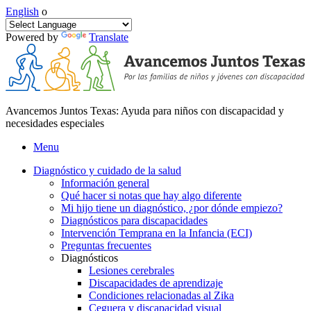
English
o
Powered by
Translate
Avancemos Juntos Texas: Ayuda para niños con discapacidad y
necesidades especiales
Menu
Diagnóstico y cuidado de la salud
Información general
Qué hacer si notas que hay algo diferente
Mi hijo tiene un diagnóstico, ¿por dónde empiezo?
Diagnósticos para discapacidades
Intervención Temprana en la Infancia (ECI)
Preguntas frecuentes
Diagnósticos
Lesiones cerebrales
Discapacidades de aprendizaje
Condiciones relacionadas al Zika
Ceguera y discapacidad visual