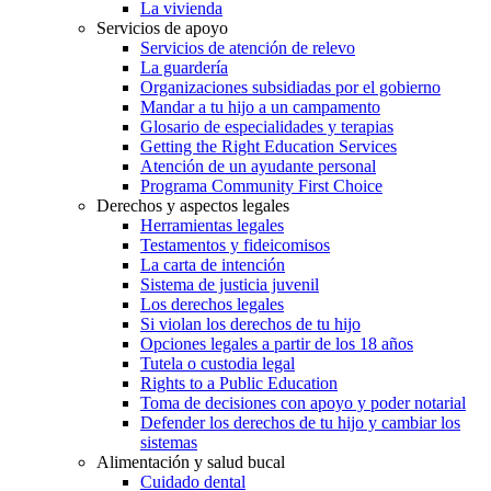
La vivienda
Servicios de apoyo
Servicios de atención de relevo
La guardería
Organizaciones subsidiadas por el gobierno
Mandar a tu hijo a un campamento
Glosario de especialidades y terapias
Getting the Right Education Services
Atención de un ayudante personal
Programa Community First Choice
Derechos y aspectos legales
Herramientas legales
Testamentos y fideicomisos
La carta de intención
Sistema de justicia juvenil
Los derechos legales
Si violan los derechos de tu hijo
Opciones legales a partir de los 18 años
Tutela o custodia legal
Rights to a Public Education
Toma de decisiones con apoyo y poder notarial
Defender los derechos de tu hijo y cambiar los
sistemas
Alimentación y salud bucal
Cuidado dental