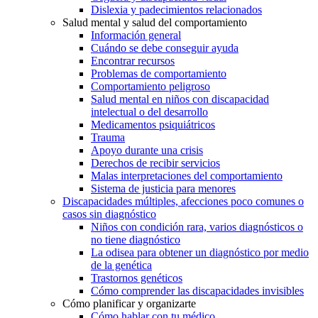
Dislexia y padecimientos relacionados
Salud mental y salud del comportamiento
Información general
Cuándo se debe conseguir ayuda
Encontrar recursos
Problemas de comportamiento
Comportamiento peligroso
Salud mental en niños con discapacidad
intelectual o del desarrollo
Medicamentos psiquiátricos
Trauma
Apoyo durante una crisis
Derechos de recibir servicios
Malas interpretaciones del comportamiento
Sistema de justicia para menores
Discapacidades múltiples, afecciones poco comunes o
casos sin diagnóstico
Niños con condición rara, varios diagnósticos o
no tiene diagnóstico
La odisea para obtener un diagnóstico por medio
de la genética
Trastornos genéticos
Cómo comprender las discapacidades invisibles
Cómo planificar y organizarte
Cómo hablar con tu médico