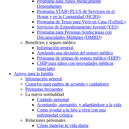
Programa para Niños Médicamente
Dependientes
Programa STAR+PLUS de Servicios en el
Hogar y en la Comunidad (HCBS)
Programa de Texas para Vivir en Casa (TxHmL)
Servicios de Empoderamiento Juvenil (YES)
Programa para Personas Sordociegas con
Discapacidades Múltiples (DMBD)
Beneficios y seguro médico
Información general
Apelando una decisión del seguro médico
Programa de primas de seguro médico (HIPP)
CHIP para niños con necesidades médicas
especiales
Apoyo para la familia
Información general
Consejos para padres de acogida y cuidadores
Preguntas frecuentes
La nueva normalidad
Cuidado personal
Aceptando, apenando, y adaptándose a la vida
Como ayudar a tu hijo a vivir con una
enfermedad crónica
Relaciones personales
Cómo manejar tu vida diaria