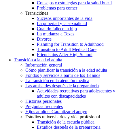
Consejos y estrategias para la salud bucal
Problemas para comer
Transiciónes
Sucesos importantes de la vida
La pubertad y la sexualidad
Cuando fallece tu hijo
La mudanza a Texas
Divorce
Planning for Transition to Adulthood
Transition to Adult Medical Care
Friendships After High School
Transición a la edad adulta
Información general
Cómo planificar la transición a la edad adulta
Fondos y servicios a partir de los 18 años
La transición en la atención médica
Las amistades después de la preparatoria
Actividades recreativas para adolescentes y
adultos con discapacidades
Historias personales
Preguntas frecuentes
Hijos adultos: Garantizar el apoyo
Estudios universitarios y vida profesional
Transición de la escuela pública
Estudios después de la preparatoria