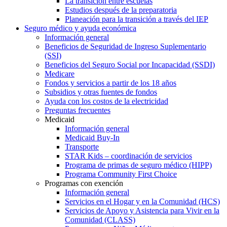
La transición entre escuelas
Estudios después de la preparatoria
Planeación para la transición a través del IEP
Seguro médico y ayuda económica
Información general
Beneficios de Seguridad de Ingreso Suplementario
(SSI)
Beneficios del Seguro Social por Incapacidad (SSDI)
Medicare
Fondos y servicios a partir de los 18 años
Subsidios y otras fuentes de fondos
Ayuda con los costos de la electricidad
Preguntas frecuentes
Medicaid
Información general
Medicaid Buy-In
Transporte
STAR Kids – coordinación de servicios
Programa de primas de seguro médico (HIPP)
Programa Community First Choice
Programas con exención
Información general
Servicios en el Hogar y en la Comunidad (HCS)
Servicios de Apoyo y Asistencia para Vivir en la
Comunidad (CLASS)