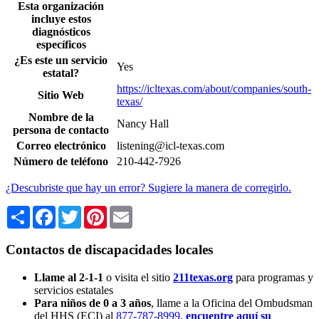
Esta organización
incluye estos
diagnósticos
específicos
¿Es este un servicio
Yes
estatal?
https://icltexas.com/about/companies/south-
Sitio Web
texas/
Nombre de la
Nancy Hall
persona de contacto
Correo electrónico
listening@icl-texas.com
Número de teléfono
210-442-7926
¿Descubriste que hay un error? Sugiere la manera de corregirlo.
Share
Facebook
Twitter
Pinterest
Email
Contactos de discapacidades locales
Llame al 2-1-1
o visita el sitio
211texas.org
para programas y
servicios estatales
Para niños de 0 a 3 años
, llame a la Oficina del Ombudsman
del HHS (ECI) al
877-787-8999
,
encuentre aquí su