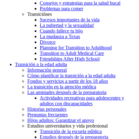
Consejos y estrategias para la salud bucal
Problemas para comer
Transiciónes
Sucesos importantes de la vida
La pubertad y la sexualidad
Cuando fallece tu hijo
La mudanza a Texas
Divorce
Planning for Transition to Adulthood
Transition to Adult Medical Care
Friendships After High School
Transición a la edad adulta
Información general
Cómo planificar la transición a la edad adulta
Fondos y servicios a partir de los 18 años
La transición en la atención médica
Las amistades después de la preparatoria
Actividades recreativas para adolescentes y
adultos con discapacidades
Historias personales
Preguntas frecuentes
Hijos adultos: Garantizar el apoyo
Estudios universitarios y vida profesional
Transición de la escuela pública
Estudios después de la preparatoria