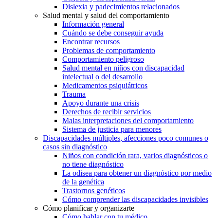
Dislexia y padecimientos relacionados
Salud mental y salud del comportamiento
Información general
Cuándo se debe conseguir ayuda
Encontrar recursos
Problemas de comportamiento
Comportamiento peligroso
Salud mental en niños con discapacidad
intelectual o del desarrollo
Medicamentos psiquiátricos
Trauma
Apoyo durante una crisis
Derechos de recibir servicios
Malas interpretaciones del comportamiento
Sistema de justicia para menores
Discapacidades múltiples, afecciones poco comunes o
casos sin diagnóstico
Niños con condición rara, varios diagnósticos o
no tiene diagnóstico
La odisea para obtener un diagnóstico por medio
de la genética
Trastornos genéticos
Cómo comprender las discapacidades invisibles
Cómo planificar y organizarte
Cómo hablar con tu médico