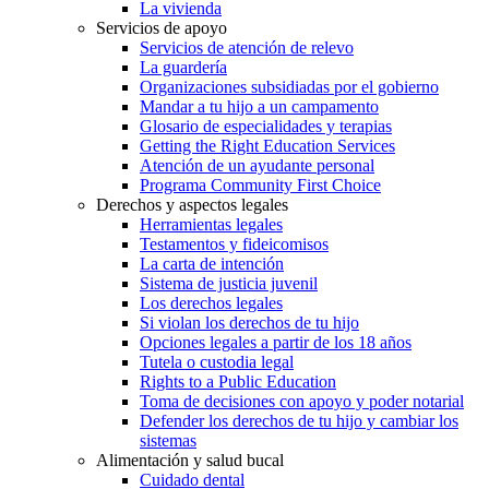
La vivienda
Servicios de apoyo
Servicios de atención de relevo
La guardería
Organizaciones subsidiadas por el gobierno
Mandar a tu hijo a un campamento
Glosario de especialidades y terapias
Getting the Right Education Services
Atención de un ayudante personal
Programa Community First Choice
Derechos y aspectos legales
Herramientas legales
Testamentos y fideicomisos
La carta de intención
Sistema de justicia juvenil
Los derechos legales
Si violan los derechos de tu hijo
Opciones legales a partir de los 18 años
Tutela o custodia legal
Rights to a Public Education
Toma de decisiones con apoyo y poder notarial
Defender los derechos de tu hijo y cambiar los
sistemas
Alimentación y salud bucal
Cuidado dental