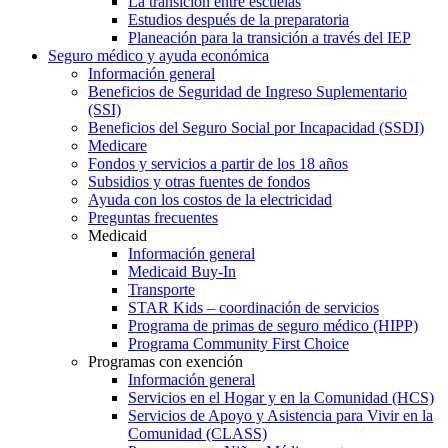
La transición entre escuelas
Estudios después de la preparatoria
Planeación para la transición a través del IEP
Seguro médico y ayuda económica
Información general
Beneficios de Seguridad de Ingreso Suplementario
(SSI)
Beneficios del Seguro Social por Incapacidad (SSDI)
Medicare
Fondos y servicios a partir de los 18 años
Subsidios y otras fuentes de fondos
Ayuda con los costos de la electricidad
Preguntas frecuentes
Medicaid
Información general
Medicaid Buy-In
Transporte
STAR Kids – coordinación de servicios
Programa de primas de seguro médico (HIPP)
Programa Community First Choice
Programas con exención
Información general
Servicios en el Hogar y en la Comunidad (HCS)
Servicios de Apoyo y Asistencia para Vivir en la
Comunidad (CLASS)