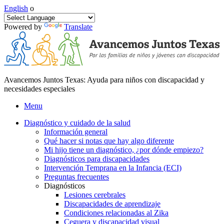
English
o
Powered by
Translate
Avancemos Juntos Texas: Ayuda para niños con discapacidad y
necesidades especiales
Menu
Diagnóstico y cuidado de la salud
Información general
Qué hacer si notas que hay algo diferente
Mi hijo tiene un diagnóstico, ¿por dónde empiezo?
Diagnósticos para discapacidades
Intervención Temprana en la Infancia (ECI)
Preguntas frecuentes
Diagnósticos
Lesiones cerebrales
Discapacidades de aprendizaje
Condiciones relacionadas al Zika
Ceguera y discapacidad visual