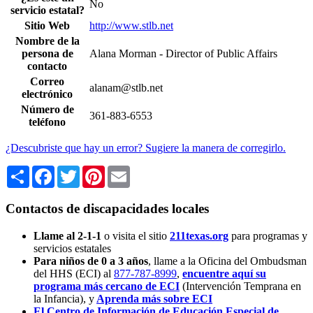
No
servicio estatal?
Sitio Web
http://www.stlb.net
Nombre de la
persona de
Alana Morman - Director of Public Affairs
contacto
Correo
alanam@stlb.net
electrónico
Número de
361-883-6553
teléfono
¿Descubriste que hay un error? Sugiere la manera de corregirlo.
Share
Facebook
Twitter
Pinterest
Email
Contactos de discapacidades locales
Llame al 2-1-1
o visita el sitio
211texas.org
para programas y
servicios estatales
Para niños de 0 a 3 años
, llame a la Oficina del Ombudsman
del HHS (ECI) al
877-787-8999
,
encuentre aquí su
programa más cercano de ECI
(Intervención Temprana en
la Infancia),
y
Aprenda más sobre ECI
El Centro de Información de Educación Especial de