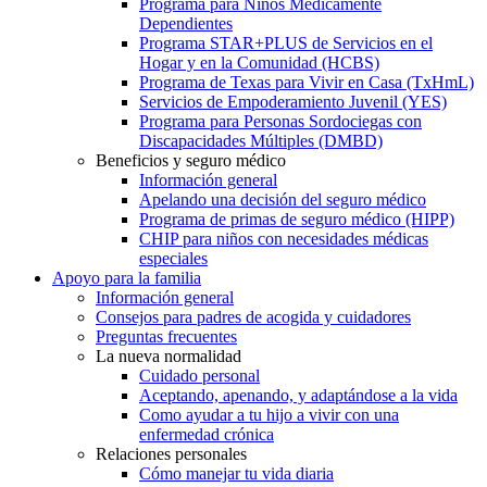
Programa para Niños Médicamente
Dependientes
Programa STAR+PLUS de Servicios en el
Hogar y en la Comunidad (HCBS)
Programa de Texas para Vivir en Casa (TxHmL)
Servicios de Empoderamiento Juvenil (YES)
Programa para Personas Sordociegas con
Discapacidades Múltiples (DMBD)
Beneficios y seguro médico
Información general
Apelando una decisión del seguro médico
Programa de primas de seguro médico (HIPP)
CHIP para niños con necesidades médicas
especiales
Apoyo para la familia
Información general
Consejos para padres de acogida y cuidadores
Preguntas frecuentes
La nueva normalidad
Cuidado personal
Aceptando, apenando, y adaptándose a la vida
Como ayudar a tu hijo a vivir con una
enfermedad crónica
Relaciones personales
Cómo manejar tu vida diaria