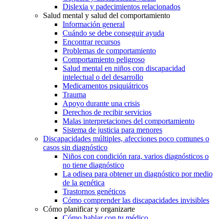
Dislexia y padecimientos relacionados
Salud mental y salud del comportamiento
Información general
Cuándo se debe conseguir ayuda
Encontrar recursos
Problemas de comportamiento
Comportamiento peligroso
Salud mental en niños con discapacidad
intelectual o del desarrollo
Medicamentos psiquiátricos
Trauma
Apoyo durante una crisis
Derechos de recibir servicios
Malas interpretaciones del comportamiento
Sistema de justicia para menores
Discapacidades múltiples, afecciones poco comunes o
casos sin diagnóstico
Niños con condición rara, varios diagnósticos o
no tiene diagnóstico
La odisea para obtener un diagnóstico por medio
de la genética
Trastornos genéticos
Cómo comprender las discapacidades invisibles
Cómo planificar y organizarte
Cómo hablar con tu médico