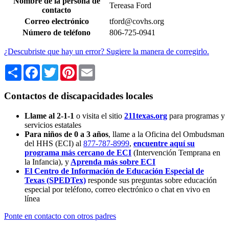
Nombre de la persona de
Tereasa Ford
contacto
Correo electrónico
tford@covhs.org
Número de teléfono
806-725-0941
¿Descubriste que hay un error? Sugiere la manera de corregirlo.
Share
Facebook
Twitter
Pinterest
Email
Contactos de discapacidades locales
Llame al 2-1-1
o visita el sitio
211texas.org
para programas y
servicios estatales
Para niños de 0 a 3 años
, llame a la Oficina del Ombudsman
del HHS (ECI) al
877-787-8999
,
encuentre aquí su
programa más cercano de ECI
(Intervención Temprana en
la Infancia),
y
Aprenda más sobre ECI
El Centro de Información de Educación Especial de
Texas (SPEDTex)
responde sus preguntas sobre educación
especial por teléfono, correo electrónico o chat en vivo en
línea
Ponte en contacto con otros padres