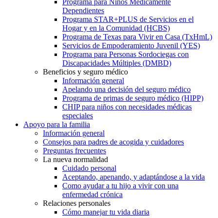
Programa para Niños Médicamente
Dependientes
Programa STAR+PLUS de Servicios en el
Hogar y en la Comunidad (HCBS)
Programa de Texas para Vivir en Casa (TxHmL)
Servicios de Empoderamiento Juvenil (YES)
Programa para Personas Sordociegas con
Discapacidades Múltiples (DMBD)
Beneficios y seguro médico
Información general
Apelando una decisión del seguro médico
Programa de primas de seguro médico (HIPP)
CHIP para niños con necesidades médicas
especiales
Apoyo para la familia
Información general
Consejos para padres de acogida y cuidadores
Preguntas frecuentes
La nueva normalidad
Cuidado personal
Aceptando, apenando, y adaptándose a la vida
Como ayudar a tu hijo a vivir con una
enfermedad crónica
Relaciones personales
Cómo manejar tu vida diaria