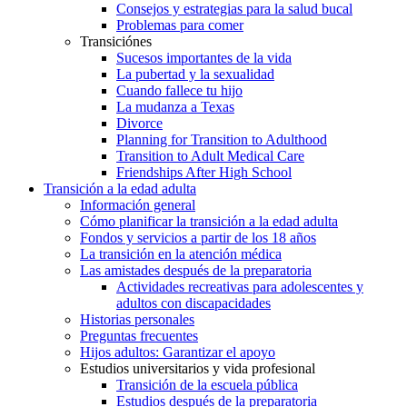
Consejos y estrategias para la salud bucal
Problemas para comer
Transiciónes
Sucesos importantes de la vida
La pubertad y la sexualidad
Cuando fallece tu hijo
La mudanza a Texas
Divorce
Planning for Transition to Adulthood
Transition to Adult Medical Care
Friendships After High School
Transición a la edad adulta
Información general
Cómo planificar la transición a la edad adulta
Fondos y servicios a partir de los 18 años
La transición en la atención médica
Las amistades después de la preparatoria
Actividades recreativas para adolescentes y
adultos con discapacidades
Historias personales
Preguntas frecuentes
Hijos adultos: Garantizar el apoyo
Estudios universitarios y vida profesional
Transición de la escuela pública
Estudios después de la preparatoria