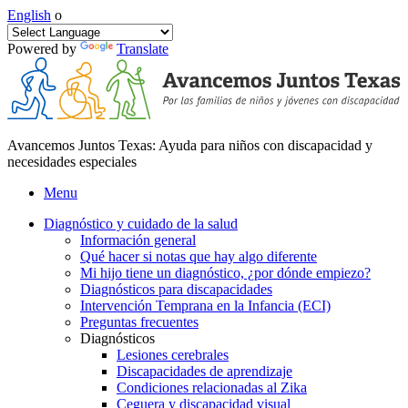
English
o
Powered by
Translate
Avancemos Juntos Texas: Ayuda para niños con discapacidad y
necesidades especiales
Menu
Diagnóstico y cuidado de la salud
Información general
Qué hacer si notas que hay algo diferente
Mi hijo tiene un diagnóstico, ¿por dónde empiezo?
Diagnósticos para discapacidades
Intervención Temprana en la Infancia (ECI)
Preguntas frecuentes
Diagnósticos
Lesiones cerebrales
Discapacidades de aprendizaje
Condiciones relacionadas al Zika
Ceguera y discapacidad visual