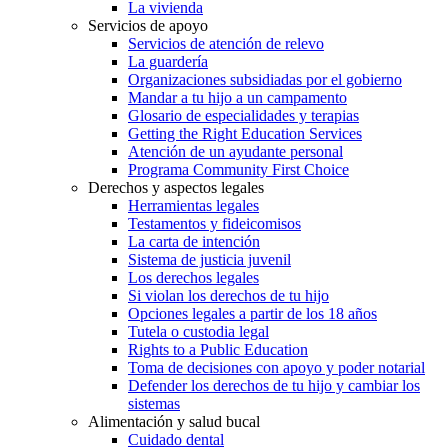
La vivienda
Servicios de apoyo
Servicios de atención de relevo
La guardería
Organizaciones subsidiadas por el gobierno
Mandar a tu hijo a un campamento
Glosario de especialidades y terapias
Getting the Right Education Services
Atención de un ayudante personal
Programa Community First Choice
Derechos y aspectos legales
Herramientas legales
Testamentos y fideicomisos
La carta de intención
Sistema de justicia juvenil
Los derechos legales
Si violan los derechos de tu hijo
Opciones legales a partir de los 18 años
Tutela o custodia legal
Rights to a Public Education
Toma de decisiones con apoyo y poder notarial
Defender los derechos de tu hijo y cambiar los
sistemas
Alimentación y salud bucal
Cuidado dental