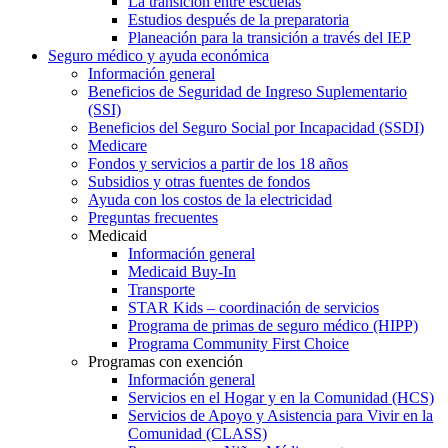
La transición entre escuelas
Estudios después de la preparatoria
Planeación para la transición a través del IEP
Seguro médico y ayuda económica
Información general
Beneficios de Seguridad de Ingreso Suplementario
(SSI)
Beneficios del Seguro Social por Incapacidad (SSDI)
Medicare
Fondos y servicios a partir de los 18 años
Subsidios y otras fuentes de fondos
Ayuda con los costos de la electricidad
Preguntas frecuentes
Medicaid
Información general
Medicaid Buy-In
Transporte
STAR Kids – coordinación de servicios
Programa de primas de seguro médico (HIPP)
Programa Community First Choice
Programas con exención
Información general
Servicios en el Hogar y en la Comunidad (HCS)
Servicios de Apoyo y Asistencia para Vivir en la
Comunidad (CLASS)