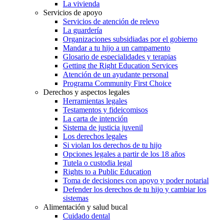
La vivienda
Servicios de apoyo
Servicios de atención de relevo
La guardería
Organizaciones subsidiadas por el gobierno
Mandar a tu hijo a un campamento
Glosario de especialidades y terapias
Getting the Right Education Services
Atención de un ayudante personal
Programa Community First Choice
Derechos y aspectos legales
Herramientas legales
Testamentos y fideicomisos
La carta de intención
Sistema de justicia juvenil
Los derechos legales
Si violan los derechos de tu hijo
Opciones legales a partir de los 18 años
Tutela o custodia legal
Rights to a Public Education
Toma de decisiones con apoyo y poder notarial
Defender los derechos de tu hijo y cambiar los
sistemas
Alimentación y salud bucal
Cuidado dental