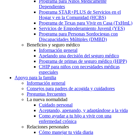
Programa para Niños Médicamente
Dependientes
Programa STAR+PLUS de Servicios en el
Hogar y en la Comunidad (HCBS)
Programa de Texas para Vivir en Casa (TxHmL)
Servicios de Empoderamiento Juvenil (YES)
Programa para Personas Sordociegas con
Discapacidades Múltiples (DMBD)
Beneficios y seguro médico
Información general
Apelando una decisión del seguro médico
Programa de primas de seguro médico (HIPP)
CHIP para niños con necesidades médicas
especiales
Apoyo para la familia
Información general
Consejos para padres de acogida y cuidadores
Preguntas frecuentes
La nueva normalidad
Cuidado personal
Aceptando, apenando, y adaptándose a la vida
Como ayudar a tu hijo a vivir con una
enfermedad crónica
Relaciones personales
Cómo manejar tu vida diaria