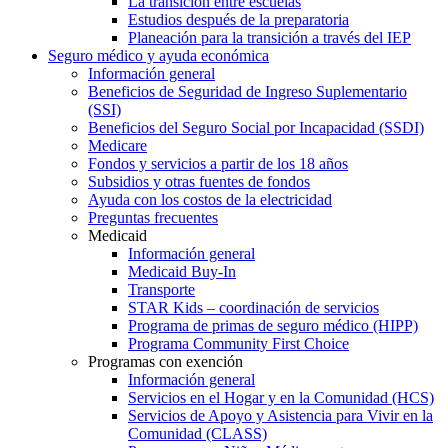
La transición entre escuelas
Estudios después de la preparatoria
Planeación para la transición a través del IEP
Seguro médico y ayuda económica
Información general
Beneficios de Seguridad de Ingreso Suplementario
(SSI)
Beneficios del Seguro Social por Incapacidad (SSDI)
Medicare
Fondos y servicios a partir de los 18 años
Subsidios y otras fuentes de fondos
Ayuda con los costos de la electricidad
Preguntas frecuentes
Medicaid
Información general
Medicaid Buy-In
Transporte
STAR Kids – coordinación de servicios
Programa de primas de seguro médico (HIPP)
Programa Community First Choice
Programas con exención
Información general
Servicios en el Hogar y en la Comunidad (HCS)
Servicios de Apoyo y Asistencia para Vivir en la
Comunidad (CLASS)