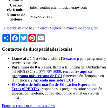
Correo
info@southwesternmusictherapy.com
electrónico
Número de
214-227-1006
teléfono
¿Descubriste que hay un error? Sugiere la manera de corregirlo.
Share
Facebook
Twitter
Pinterest
Email
Contactos de discapacidades locales
Llame al 2-1-1
o visita el sitio
211texas.org
para programas y
servicios estatales
Para niños de 0 a 3 años
, llame a la Oficina del Ombudsman
del HHS (ECI) al
877-787-8999
,
encuentre aquí su
programa más cercano de ECI
(Intervención Temprana en
la Infancia),
y
Aprenda más sobre ECI
El Centro de Información de Educación Especial de
Texas (SPEDTex)
responde sus preguntas sobre educación
especial por teléfono, correo electrónico o chat en vivo en
línea
Ponte en contacto con otros padres