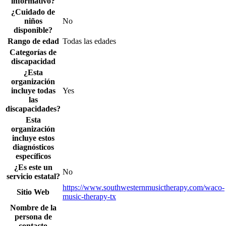
informativo?
¿Cuidado de
niños
No
disponible?
Rango de edad
Todas las edades
Categorías de
discapacidad
¿Esta
organización
incluye todas
Yes
las
discapacidades?
Esta
organización
incluye estos
diagnósticos
específicos
¿Es este un
No
servicio estatal?
https://www.southwesternmusictherapy.com/waco-
Sitio Web
music-therapy-tx
Nombre de la
persona de
contacto