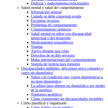
Dislexia y padecimientos relacionados
Salud mental y salud del comportamiento
Información general
Cuándo se debe conseguir ayuda
Encontrar recursos
Problemas de comportamiento
Comportamiento peligroso
Salud mental en niños con discapacidad
intelectual o del desarrollo
Medicamentos psiquiátricos
Trauma
Apoyo durante una crisis
Derechos de recibir servicios
Malas interpretaciones del comportamiento
Sistema de justicia para menores
Discapacidades múltiples, afecciones poco comunes o
casos sin diagnóstico
Niños con condición rara, varios diagnósticos o
no tiene diagnóstico
La odisea para obtener un diagnóstico por medio
de la genética
Trastornos genéticos
Cómo comprender las discapacidades invisibles
Cómo planificar y organizarte
Cómo hablar con tu médico