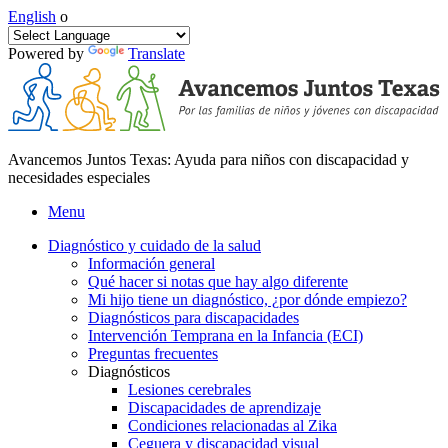
English
o
Powered by
Translate
Avancemos Juntos Texas: Ayuda para niños con discapacidad y
necesidades especiales
Menu
Diagnóstico y cuidado de la salud
Información general
Qué hacer si notas que hay algo diferente
Mi hijo tiene un diagnóstico, ¿por dónde empiezo?
Diagnósticos para discapacidades
Intervención Temprana en la Infancia (ECI)
Preguntas frecuentes
Diagnósticos
Lesiones cerebrales
Discapacidades de aprendizaje
Condiciones relacionadas al Zika
Ceguera y discapacidad visual