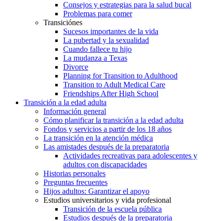
Consejos y estrategias para la salud bucal
Problemas para comer
Transiciónes
Sucesos importantes de la vida
La pubertad y la sexualidad
Cuando fallece tu hijo
La mudanza a Texas
Divorce
Planning for Transition to Adulthood
Transition to Adult Medical Care
Friendships After High School
Transición a la edad adulta
Información general
Cómo planificar la transición a la edad adulta
Fondos y servicios a partir de los 18 años
La transición en la atención médica
Las amistades después de la preparatoria
Actividades recreativas para adolescentes y
adultos con discapacidades
Historias personales
Preguntas frecuentes
Hijos adultos: Garantizar el apoyo
Estudios universitarios y vida profesional
Transición de la escuela pública
Estudios después de la preparatoria