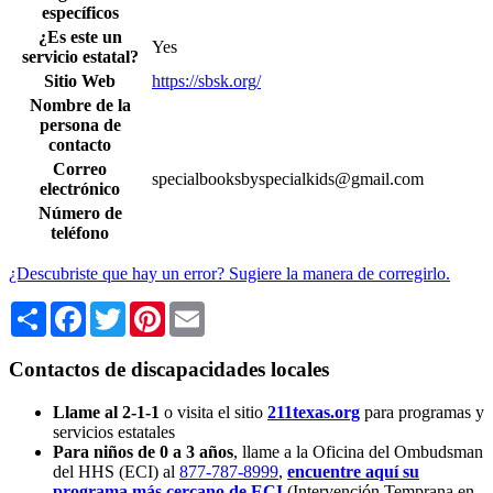
específicos
¿Es este un
Yes
servicio estatal?
Sitio Web
https://sbsk.org/
Nombre de la
persona de
contacto
Correo
specialbooksbyspecialkids@gmail.com
electrónico
Número de
teléfono
¿Descubriste que hay un error? Sugiere la manera de corregirlo.
Share
Facebook
Twitter
Pinterest
Email
Contactos de discapacidades locales
Llame al 2-1-1
o visita el sitio
211texas.org
para programas y
servicios estatales
Para niños de 0 a 3 años
, llame a la Oficina del Ombudsman
del HHS (ECI) al
877-787-8999
,
encuentre aquí su
programa más cercano de ECI
(Intervención Temprana en