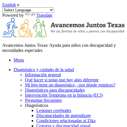
English
o
Powered by
Translate
Avancemos Juntos Texas: Ayuda para niños con discapacidad y
necesidades especiales
Menu
Diagnóstico y cuidado de la salud
Información general
Qué hacer si notas que hay algo diferente
Mi hijo tiene un diagnóstico, ¿por dónde empiezo?
Diagnósticos para discapacidades
Intervención Temprana en la Infancia (ECI)
Preguntas frecuentes
Diagnósticos
Lesiones cerebrales
Discapacidades de aprendizaje
Condiciones relacionadas al Zika
Ceguera y discapacidad visual