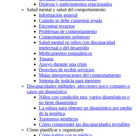
Dislexia y padecimientos relacionados
Salud mental y salud del comportamiento
Información general
Cuándo se debe conseguir ayuda
Encontrar recursos
Problemas de comportamiento
Comportamiento peligroso
Salud mental en niños con discapacidad
intelectual o del desarrollo
Medicamentos psiquiátricos
Trauma
Apoyo durante una crisis
Derechos de recibir servicios
Malas interpretaciones del comportamiento
Sistema de justicia para menores
Discapacidades múltiples, afecciones poco comunes o
casos sin diagnóstico
Niños con condición rara, varios diagnósticos o
no tiene diagnóstico
La odisea para obtener un diagnóstico por medio
de la genética
Trastornos genéticos
Cómo comprender las discapacidades invisibles
Cómo planificar y organizarte
Cómo hablar con tu médico