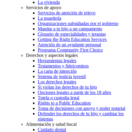
La vivienda
Servicios de apoyo
Servicios de atención de relevo
La guardería
Organizaciones subsidiadas por el gobierno
Mandar a tu hijo a un campamento
Glosario de especialidades y terapias
Getting the Right Education Services
Atención de un ayudante personal
Programa Community First Choice
Derechos y aspectos legales
Herramientas legales
Testamentos y fideicomisos
La carta de intención
Sistema de justicia juvenil
Los derechos legales
Si violan los derechos de tu hijo
Opciones legales a partir de los 18 años
Tutela o custodia legal
Rights to a Public Education
Toma de decisiones con apoyo y poder notarial
Defender los derechos de tu hijo y cambiar los
sistemas
Alimentación y salud bucal
Cuidado dental