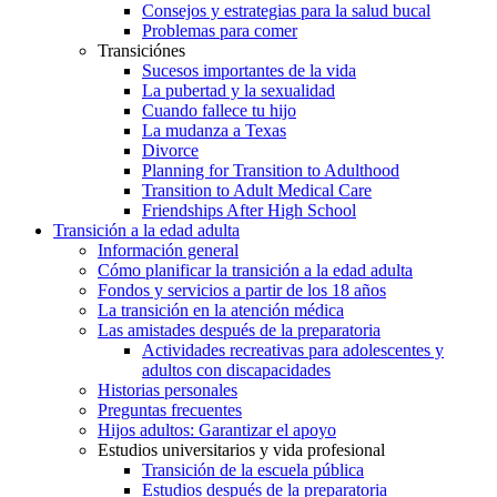
Consejos y estrategias para la salud bucal
Problemas para comer
Transiciónes
Sucesos importantes de la vida
La pubertad y la sexualidad
Cuando fallece tu hijo
La mudanza a Texas
Divorce
Planning for Transition to Adulthood
Transition to Adult Medical Care
Friendships After High School
Transición a la edad adulta
Información general
Cómo planificar la transición a la edad adulta
Fondos y servicios a partir de los 18 años
La transición en la atención médica
Las amistades después de la preparatoria
Actividades recreativas para adolescentes y
adultos con discapacidades
Historias personales
Preguntas frecuentes
Hijos adultos: Garantizar el apoyo
Estudios universitarios y vida profesional
Transición de la escuela pública
Estudios después de la preparatoria