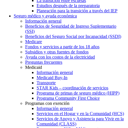
La transición entre escuelas
Estudios después de la preparatoria
Planeación para la transición a través del IEP
Seguro médico y ayuda económica
Información general
Beneficios de Seguridad de Ingreso Suplementario
(SSI)
Beneficios del Seguro Social por Incapacidad (SSDI)
Medicare
Fondos y servicios a partir de los 18 años
Subsidios y otras fuentes de fondos
Ayuda con los costos de la electricidad
Preguntas frecuentes
Medicaid
Información general
Medicaid Buy-In
Transporte
STAR Kids – coordinación de servicios
Programa de primas de seguro médico (HIPP)
Programa Community First Choice
Programas con exención
Información general
Servicios en el Hogar y en la Comunidad (HCS)
Servicios de Apoyo y Asistencia para Vivir en la
Comunidad (CLASS)