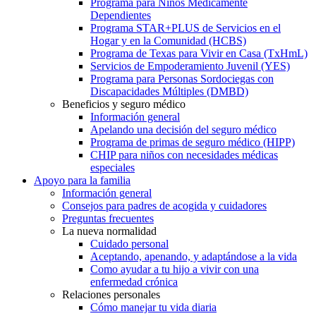
Programa para Niños Médicamente
Dependientes
Programa STAR+PLUS de Servicios en el
Hogar y en la Comunidad (HCBS)
Programa de Texas para Vivir en Casa (TxHmL)
Servicios de Empoderamiento Juvenil (YES)
Programa para Personas Sordociegas con
Discapacidades Múltiples (DMBD)
Beneficios y seguro médico
Información general
Apelando una decisión del seguro médico
Programa de primas de seguro médico (HIPP)
CHIP para niños con necesidades médicas
especiales
Apoyo para la familia
Información general
Consejos para padres de acogida y cuidadores
Preguntas frecuentes
La nueva normalidad
Cuidado personal
Aceptando, apenando, y adaptándose a la vida
Como ayudar a tu hijo a vivir con una
enfermedad crónica
Relaciones personales
Cómo manejar tu vida diaria