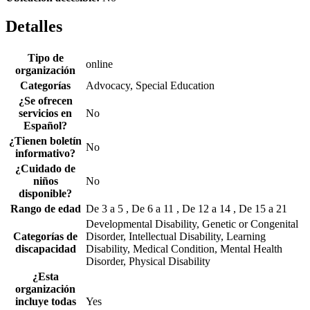
Detalles
Tipo de
online
organización
Categorías
Advocacy, Special Education
¿Se ofrecen
servicios en
No
Español?
¿Tienen boletín
No
informativo?
¿Cuidado de
niños
No
disponible?
Rango de edad
De 3 a 5 , De 6 a 11 , De 12 a 14 , De 15 a 21
Developmental Disability, Genetic or Congenital
Categorías de
Disorder, Intellectual Disability, Learning
discapacidad
Disability, Medical Condition, Mental Health
Disorder, Physical Disability
¿Esta
organización
incluye todas
Yes