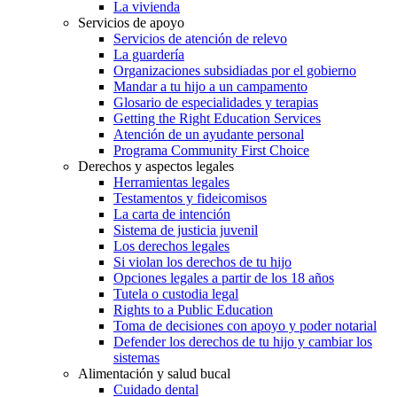
La vivienda
Servicios de apoyo
Servicios de atención de relevo
La guardería
Organizaciones subsidiadas por el gobierno
Mandar a tu hijo a un campamento
Glosario de especialidades y terapias
Getting the Right Education Services
Atención de un ayudante personal
Programa Community First Choice
Derechos y aspectos legales
Herramientas legales
Testamentos y fideicomisos
La carta de intención
Sistema de justicia juvenil
Los derechos legales
Si violan los derechos de tu hijo
Opciones legales a partir de los 18 años
Tutela o custodia legal
Rights to a Public Education
Toma de decisiones con apoyo y poder notarial
Defender los derechos de tu hijo y cambiar los
sistemas
Alimentación y salud bucal
Cuidado dental