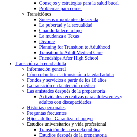
Consejos y estrategias para la salud bucal
Problemas para comer
Transiciónes
Sucesos importantes de la vida
La pubertad y la sexualidad
Cuando fallece tu hijo
La mudanza a Texas
Divorce
Planning for Transition to Adulthood
Transition to Adult Medical Care
Friendships After High School
Transición a la edad adulta
Información general
Cómo planificar la transición a la edad adulta
Fondos y servicios a partir de los 18 años
La transición en la atención médica
Las amistades después de la preparatoria
Actividades recreativas para adolescentes y
adultos con discapacidades
Historias personales
Preguntas frecuentes
Hijos adultos: Garantizar el apoyo
Estudios universitarios y vida profesional
Transición de la escuela pública
Estudios después de la preparatoria