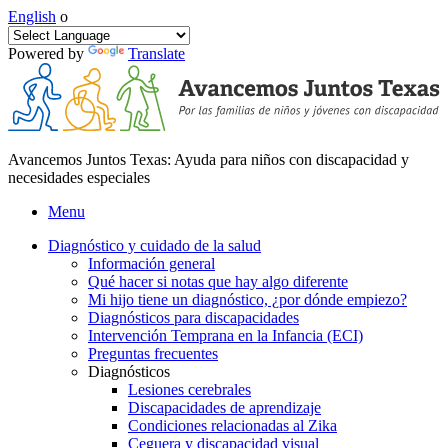
English
o
Powered by
Translate
Avancemos Juntos Texas: Ayuda para niños con discapacidad y
necesidades especiales
Menu
Diagnóstico y cuidado de la salud
Información general
Qué hacer si notas que hay algo diferente
Mi hijo tiene un diagnóstico, ¿por dónde empiezo?
Diagnósticos para discapacidades
Intervención Temprana en la Infancia (ECI)
Preguntas frecuentes
Diagnósticos
Lesiones cerebrales
Discapacidades de aprendizaje
Condiciones relacionadas al Zika
Ceguera y discapacidad visual