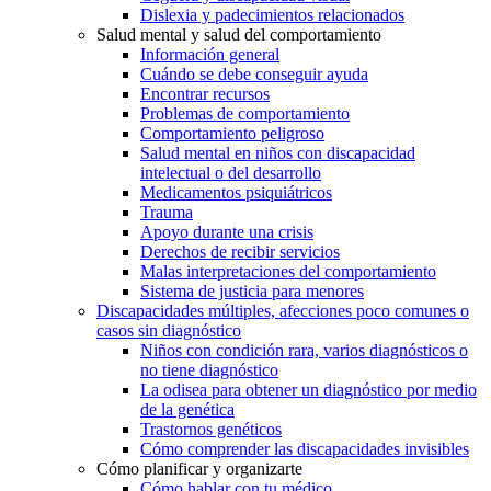
Dislexia y padecimientos relacionados
Salud mental y salud del comportamiento
Información general
Cuándo se debe conseguir ayuda
Encontrar recursos
Problemas de comportamiento
Comportamiento peligroso
Salud mental en niños con discapacidad
intelectual o del desarrollo
Medicamentos psiquiátricos
Trauma
Apoyo durante una crisis
Derechos de recibir servicios
Malas interpretaciones del comportamiento
Sistema de justicia para menores
Discapacidades múltiples, afecciones poco comunes o
casos sin diagnóstico
Niños con condición rara, varios diagnósticos o
no tiene diagnóstico
La odisea para obtener un diagnóstico por medio
de la genética
Trastornos genéticos
Cómo comprender las discapacidades invisibles
Cómo planificar y organizarte
Cómo hablar con tu médico