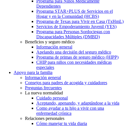
Programa para Niños Médicamente
Dependientes
Programa STAR+PLUS de Servicios en el
Hogar y en la Comunidad (HCBS)
Programa de Texas para Vivir en Casa (TxHmL)
Servicios de Empoderamiento Juvenil (YES)
Programa para Personas Sordociegas con
Discapacidades Múltiples (DMBD)
Beneficios y seguro médico
Información general
Apelando una decisión del seguro médico
Programa de primas de seguro médico (HIPP)
CHIP para niños con necesidades médicas
especiales
Apoyo para la familia
Información general
Consejos para padres de acogida y cuidadores
Preguntas frecuentes
La nueva normalidad
Cuidado personal
Aceptando, apenando, y adaptándose a la vida
Como ayudar a tu hijo a vivir con una
enfermedad crónica
Relaciones personales
Cómo manejar tu vida diaria