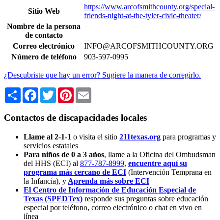
https://www.arcofsmithcounty.org/special-
Sitio Web
friends-night-at-the-tyler-civic-theater/
Nombre de la persona
de contacto
Correo electrónico
INFO@ARCOFSMITHCOUNTY.ORG
Número de teléfono
903-597-0995
¿Descubriste que hay un error? Sugiere la manera de corregirlo.
Share
Facebook
Twitter
Pinterest
Email
Contactos de discapacidades locales
Llame al 2-1-1
o visita el sitio
211texas.org
para programas y
servicios estatales
Para niños de 0 a 3 años
, llame a la Oficina del Ombudsman
del HHS (ECI) al
877-787-8999
,
encuentre aquí su
programa más cercano de ECI
(Intervención Temprana en
la Infancia),
y
Aprenda más sobre ECI
El Centro de Información de Educación Especial de
Texas (SPEDTex)
responde sus preguntas sobre educación
especial por teléfono, correo electrónico o chat en vivo en
línea