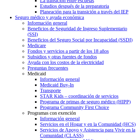
La transición entre escuelas
Estudios después de la preparatoria
Planeación para la transición a través del IEP
Seguro médico y ayuda económica
Información general
Beneficios de Seguridad de Ingreso Suplementario
(SSI)
Beneficios del Seguro Social por Incapacidad (SSDI)
Medicare
Fondos y servicios a partir de los 18 años
Subsidios y otras fuentes de fondos
Ayuda con los costos de la electricidad
Preguntas frecuentes
Medicaid
Información general
Medicaid Buy-In
Transporte
STAR Kids – coordinación de servicios
Programa de primas de seguro médico (HIPP)
Programa Community First Choice
Programas con exención
Información general
Servicios en el Hogar y en la Comunidad (HCS)
Servicios de Apoyo y Asistencia para Vivir en la
Comunidad (CLASS)