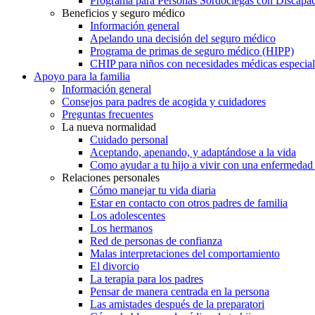
Programa para Personas Sordociegas con Discap
Beneficios y seguro médico
Información general
Apelando una decisión del seguro médico
Programa de primas de seguro médico (HIPP)
CHIP para niños con necesidades médicas especial
Apoyo para la familia
Información general
Consejos para padres de acogida y cuidadores
Preguntas frecuentes
La nueva normalidad
Cuidado personal
Aceptando, apenando, y adaptándose a la vida
Como ayudar a tu hijo a vivir con una enfermedad
Relaciones personales
Cómo manejar tu vida diaria
Estar en contacto con otros padres de familia
Los adolescentes
Los hermanos
Red de personas de confianza
Malas interpretaciones del comportamiento
El divorcio
La terapia para los padres
Pensar de manera centrada en la persona
Las amistades después de la preparatori