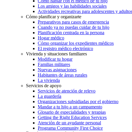
Cómo hablar con el médico de tu hijo
Los amigos y las habilidades sociales
Actividades recreativas para adolescentes y adulto
Cómo planificar y organizarte
Preparativos para casos de emergencia
Cuando ya no puedas cuidar de tu hijo
Planificación centrada en la persona
Hogar médico
Cómo organizar los expedientes médicos
El registro médico electrónico
Vivienda y situaciones familiares
Modificar tu hogar
Familias militares
Nuevas asignaciones
Habitantes de áreas rurales
La vivienda
Servicios de apoyo
Servicios de atención de relevo
La guardería
Organizaciones subsidiadas por el gobierno
Mandar a tu hijo a un campamento
Glosario de especialidades y terapias
Getting the Right Education Services
Atención de un ayudante personal
Programa Community First Choice