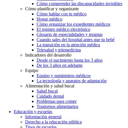
Cómo comprender las discapacidades invisibles
Cómo planificar y organizarte
Cómo hablar con tu médico
Hogar médico
Cómo organizar los expedientes médicos
El registro médico electrónico
Glosario de especialidades y terapias
Cuando sales del hospital antes que tu bebé
La transición en la atención médica
Telesalud y telemedicina
Indicadores del desarrollo
Desde el nacimiento hasta los 3 años
De los 3 años en adelante
Equipo
Equipo y suministros médicos
La tecnología y aparatos de adaptación
Alimentación y salud bucal
Salud bucal
Cuidado dental
Problemas para comer
Trastornos alimentarios
Educación y escuelas
Información general
Derecho a la educación pública
Tipos de escuelas