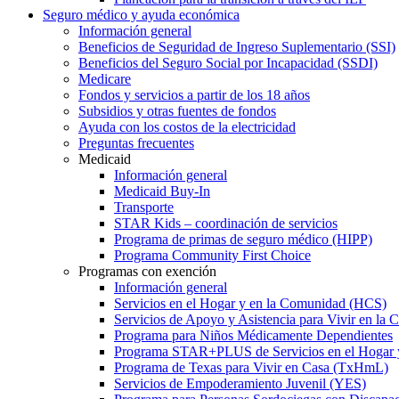
Seguro médico y ayuda económica
Información general
Beneficios de Seguridad de Ingreso Suplementario (SSI)
Beneficios del Seguro Social por Incapacidad (SSDI)
Medicare
Fondos y servicios a partir de los 18 años
Subsidios y otras fuentes de fondos
Ayuda con los costos de la electricidad
Preguntas frecuentes
Medicaid
Información general
Medicaid Buy-In
Transporte
STAR Kids – coordinación de servicios
Programa de primas de seguro médico (HIPP)
Programa Community First Choice
Programas con exención
Información general
Servicios en el Hogar y en la Comunidad (HCS)
Servicios de Apoyo y Asistencia para Vivir en l
Programa para Niños Médicamente Dependientes
Programa STAR+PLUS de Servicios en el Hogar
Programa de Texas para Vivir en Casa (TxHmL)
Servicios de Empoderamiento Juvenil (YES)