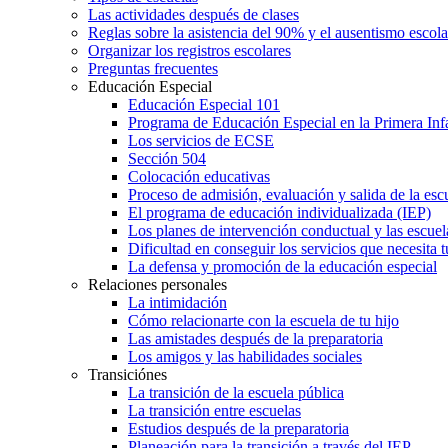
Las actividades después de clases
Reglas sobre la asistencia del 90% y el ausentismo escol
Organizar los registros escolares
Preguntas frecuentes
Educación Especial
Educación Especial 101
Programa de Educación Especial en la Primera Inf
Los servicios de ECSE
Sección 504
Colocación educativas
Proceso de admisión, evaluación y salida de la es
El programa de educación individualizada (IEP)
Los planes de intervención conductual y las escuel
Dificultad en conseguir los servicios que necesita t
La defensa y promoción de la educación especial
Relaciones personales
La intimidación
Cómo relacionarte con la escuela de tu hijo
Las amistades después de la preparatoria
Los amigos y las habilidades sociales
Transiciónes
La transición de la escuela pública
La transición entre escuelas
Estudios después de la preparatoria
Planeación para la transición a través del IEP