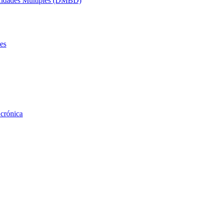
acidades Múltiples (DMBD)
es
 crónica