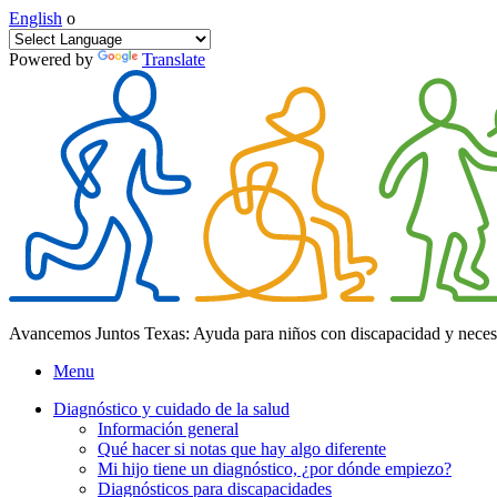
English
o
Powered by
Translate
Avancemos Juntos Texas: Ayuda para niños con discapacidad y neces
Menu
Diagnóstico y cuidado de la salud
Información general
Qué hacer si notas que hay algo diferente
Mi hijo tiene un diagnóstico, ¿por dónde empiezo?
Diagnósticos para discapacidades