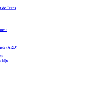
ar de Texas
ancia
cuela (ARD)
as
u hijo