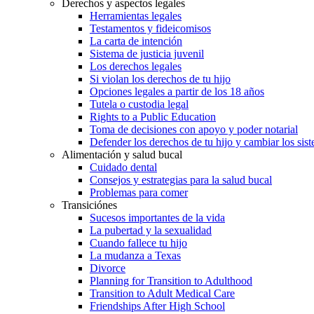
Derechos y aspectos legales
Herramientas legales
Testamentos y fideicomisos
La carta de intención
Sistema de justicia juvenil
Los derechos legales
Si violan los derechos de tu hijo
Opciones legales a partir de los 18 años
Tutela o custodia legal
Rights to a Public Education
Toma de decisiones con apoyo y poder notarial
Defender los derechos de tu hijo y cambiar los sis
Alimentación y salud bucal
Cuidado dental
Consejos y estrategias para la salud bucal
Problemas para comer
Transiciónes
Sucesos importantes de la vida
La pubertad y la sexualidad
Cuando fallece tu hijo
La mudanza a Texas
Divorce
Planning for Transition to Adulthood
Transition to Adult Medical Care
Friendships After High School