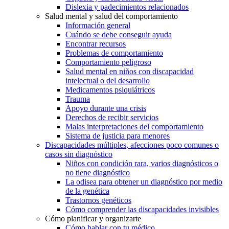
Dislexia y padecimientos relacionados
Salud mental y salud del comportamiento
Información general
Cuándo se debe conseguir ayuda
Encontrar recursos
Problemas de comportamiento
Comportamiento peligroso
Salud mental en niños con discapacidad
intelectual o del desarrollo
Medicamentos psiquiátricos
Trauma
Apoyo durante una crisis
Derechos de recibir servicios
Malas interpretaciones del comportamiento
Sistema de justicia para menores
Discapacidades múltiples, afecciones poco comunes o
casos sin diagnóstico
Niños con condición rara, varios diagnósticos o
no tiene diagnóstico
La odisea para obtener un diagnóstico por medio
de la genética
Trastornos genéticos
Cómo comprender las discapacidades invisibles
Cómo planificar y organizarte
Cómo hablar con tu médico