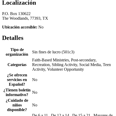
Localización
P.O. Box 130622
The Woodlands, 77393, TX
Ubicación accesible:
No
Detalles
Tipo de
Sin fines de lucro (501c3)
organización
Faith-Based Ministries, Post-secondary,
Categorías
Recreation, Sibling Activity, Social Media, Teen
Activity, Volunteer Opportunity
¿Se ofrecen
servicios en
No
Español?
¿Tienen boletín
No
informativo?
¿Cuidado de
niños
No
disponible?
De 6 a 11 , De 12 a 14 , De 15 a 21 , Mayores de