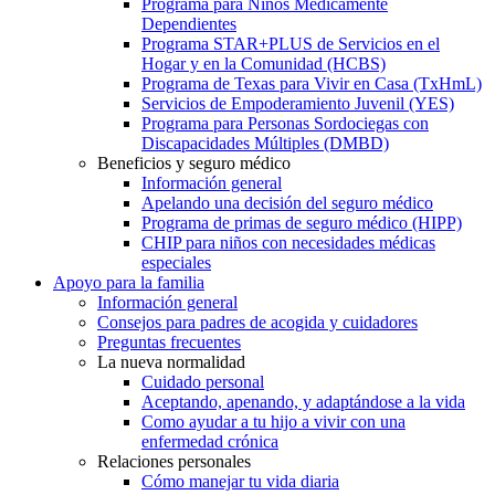
Programa para Niños Médicamente
Dependientes
Programa STAR+PLUS de Servicios en el
Hogar y en la Comunidad (HCBS)
Programa de Texas para Vivir en Casa (TxHmL)
Servicios de Empoderamiento Juvenil (YES)
Programa para Personas Sordociegas con
Discapacidades Múltiples (DMBD)
Beneficios y seguro médico
Información general
Apelando una decisión del seguro médico
Programa de primas de seguro médico (HIPP)
CHIP para niños con necesidades médicas
especiales
Apoyo para la familia
Información general
Consejos para padres de acogida y cuidadores
Preguntas frecuentes
La nueva normalidad
Cuidado personal
Aceptando, apenando, y adaptándose a la vida
Como ayudar a tu hijo a vivir con una
enfermedad crónica
Relaciones personales
Cómo manejar tu vida diaria