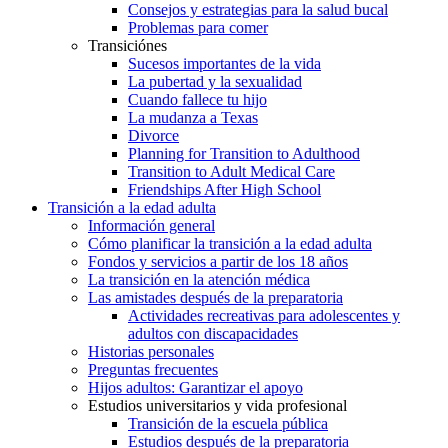
Consejos y estrategias para la salud bucal
Problemas para comer
Transiciónes
Sucesos importantes de la vida
La pubertad y la sexualidad
Cuando fallece tu hijo
La mudanza a Texas
Divorce
Planning for Transition to Adulthood
Transition to Adult Medical Care
Friendships After High School
Transición a la edad adulta
Información general
Cómo planificar la transición a la edad adulta
Fondos y servicios a partir de los 18 años
La transición en la atención médica
Las amistades después de la preparatoria
Actividades recreativas para adolescentes y
adultos con discapacidades
Historias personales
Preguntas frecuentes
Hijos adultos: Garantizar el apoyo
Estudios universitarios y vida profesional
Transición de la escuela pública
Estudios después de la preparatoria