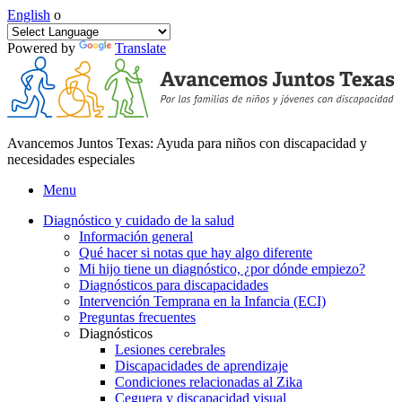
English
o
Powered by
Translate
Avancemos Juntos Texas: Ayuda para niños con discapacidad y
necesidades especiales
Menu
Diagnóstico y cuidado de la salud
Información general
Qué hacer si notas que hay algo diferente
Mi hijo tiene un diagnóstico, ¿por dónde empiezo?
Diagnósticos para discapacidades
Intervención Temprana en la Infancia (ECI)
Preguntas frecuentes
Diagnósticos
Lesiones cerebrales
Discapacidades de aprendizaje
Condiciones relacionadas al Zika
Ceguera y discapacidad visual