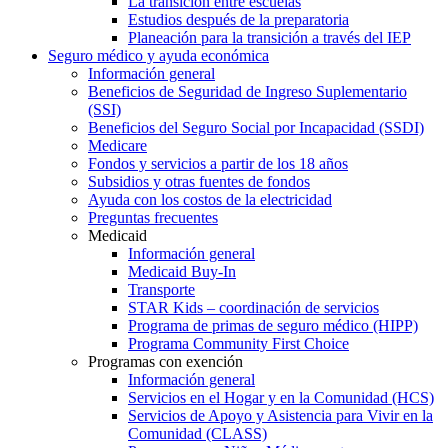
La transición entre escuelas
Estudios después de la preparatoria
Planeación para la transición a través del IEP
Seguro médico y ayuda económica
Información general
Beneficios de Seguridad de Ingreso Suplementario
(SSI)
Beneficios del Seguro Social por Incapacidad (SSDI)
Medicare
Fondos y servicios a partir de los 18 años
Subsidios y otras fuentes de fondos
Ayuda con los costos de la electricidad
Preguntas frecuentes
Medicaid
Información general
Medicaid Buy-In
Transporte
STAR Kids – coordinación de servicios
Programa de primas de seguro médico (HIPP)
Programa Community First Choice
Programas con exención
Información general
Servicios en el Hogar y en la Comunidad (HCS)
Servicios de Apoyo y Asistencia para Vivir en la
Comunidad (CLASS)