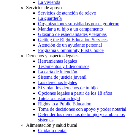
La vivienda
Servicios de apoyo
Servicios de atención de relevo
La guardería
Organizaciones subsidiadas por el gobierno
Mandar a tu hijo a un campamento
Glosario de especialidades y terapias
Getting the Right Education Services
Atención de un ayudante personal
Programa Community First Choice
Derechos y aspectos legales
Herramientas legales
Testamentos y fideicomisos
La carta de intención
Sistema de justicia juvenil
Los derechos legales
Si violan los derechos de tu hijo
Opciones legales a partir de los 18 años
Tutela o custodia legal
Rights to a Public Education
Toma de decisiones con apoyo y poder notarial
Defender los derechos de tu hijo y cambiar los
sistemas
Alimentación y salud bucal
Cuidado dental