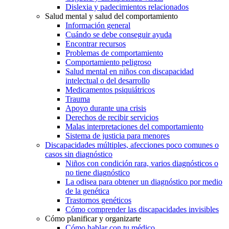
Dislexia y padecimientos relacionados
Salud mental y salud del comportamiento
Información general
Cuándo se debe conseguir ayuda
Encontrar recursos
Problemas de comportamiento
Comportamiento peligroso
Salud mental en niños con discapacidad
intelectual o del desarrollo
Medicamentos psiquiátricos
Trauma
Apoyo durante una crisis
Derechos de recibir servicios
Malas interpretaciones del comportamiento
Sistema de justicia para menores
Discapacidades múltiples, afecciones poco comunes o
casos sin diagnóstico
Niños con condición rara, varios diagnósticos o
no tiene diagnóstico
La odisea para obtener un diagnóstico por medio
de la genética
Trastornos genéticos
Cómo comprender las discapacidades invisibles
Cómo planificar y organizarte
Cómo hablar con tu médico