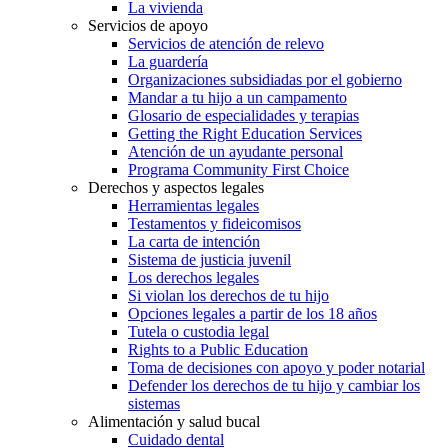
La vivienda
Servicios de apoyo
Servicios de atención de relevo
La guardería
Organizaciones subsidiadas por el gobierno
Mandar a tu hijo a un campamento
Glosario de especialidades y terapias
Getting the Right Education Services
Atención de un ayudante personal
Programa Community First Choice
Derechos y aspectos legales
Herramientas legales
Testamentos y fideicomisos
La carta de intención
Sistema de justicia juvenil
Los derechos legales
Si violan los derechos de tu hijo
Opciones legales a partir de los 18 años
Tutela o custodia legal
Rights to a Public Education
Toma de decisiones con apoyo y poder notarial
Defender los derechos de tu hijo y cambiar los
sistemas
Alimentación y salud bucal
Cuidado dental