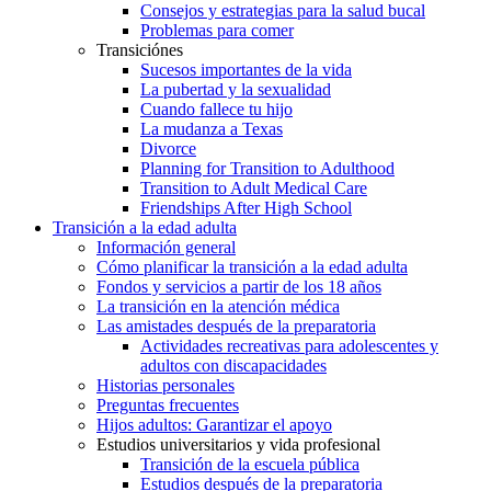
Consejos y estrategias para la salud bucal
Problemas para comer
Transiciónes
Sucesos importantes de la vida
La pubertad y la sexualidad
Cuando fallece tu hijo
La mudanza a Texas
Divorce
Planning for Transition to Adulthood
Transition to Adult Medical Care
Friendships After High School
Transición a la edad adulta
Información general
Cómo planificar la transición a la edad adulta
Fondos y servicios a partir de los 18 años
La transición en la atención médica
Las amistades después de la preparatoria
Actividades recreativas para adolescentes y
adultos con discapacidades
Historias personales
Preguntas frecuentes
Hijos adultos: Garantizar el apoyo
Estudios universitarios y vida profesional
Transición de la escuela pública
Estudios después de la preparatoria