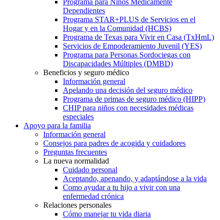
Programa para Niños Médicamente
Dependientes
Programa STAR+PLUS de Servicios en el
Hogar y en la Comunidad (HCBS)
Programa de Texas para Vivir en Casa (TxHmL)
Servicios de Empoderamiento Juvenil (YES)
Programa para Personas Sordociegas con
Discapacidades Múltiples (DMBD)
Beneficios y seguro médico
Información general
Apelando una decisión del seguro médico
Programa de primas de seguro médico (HIPP)
CHIP para niños con necesidades médicas
especiales
Apoyo para la familia
Información general
Consejos para padres de acogida y cuidadores
Preguntas frecuentes
La nueva normalidad
Cuidado personal
Aceptando, apenando, y adaptándose a la vida
Como ayudar a tu hijo a vivir con una
enfermedad crónica
Relaciones personales
Cómo manejar tu vida diaria