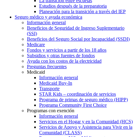
La transición entre escuelas
Estudios después de la preparatoria
Planeación para la transición a través del IEP
Seguro médico y ayuda económica
Información general
Beneficios de Seguridad de Ingreso Suplementario
(SSI)
Beneficios del Seguro Social por Incapacidad (SSDI)
Medicare
Fondos y servicios a partir de los 18 años
Subsidios y otras fuentes de fondos
Ayuda con los costos de la electricidad
Preguntas frecuentes
Medicaid
Información general
Medicaid Buy-In
Transporte
STAR Kids – coordinación de servicios
Programa de primas de seguro médico (HIPP)
Programa Community First Choice
Programas con exención
Información general
Servicios en el Hogar y en la Comunidad (HCS)
Servicios de Apoyo y Asistencia para Vivir en la
Comunidad (CLASS)