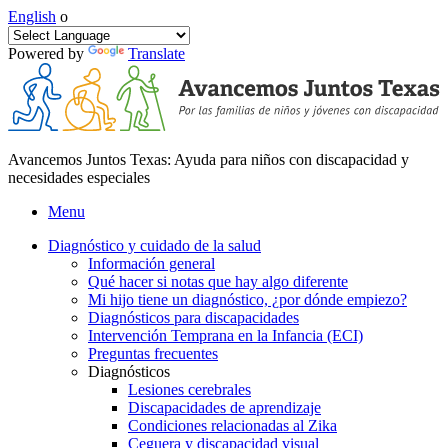
English
o
Powered by
Translate
Avancemos Juntos Texas: Ayuda para niños con discapacidad y
necesidades especiales
Menu
Diagnóstico y cuidado de la salud
Información general
Qué hacer si notas que hay algo diferente
Mi hijo tiene un diagnóstico, ¿por dónde empiezo?
Diagnósticos para discapacidades
Intervención Temprana en la Infancia (ECI)
Preguntas frecuentes
Diagnósticos
Lesiones cerebrales
Discapacidades de aprendizaje
Condiciones relacionadas al Zika
Ceguera y discapacidad visual