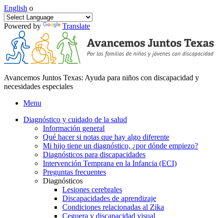
English
o
Powered by
Translate
Avancemos Juntos Texas: Ayuda para niños con discapacidad y
necesidades especiales
Menu
Diagnóstico y cuidado de la salud
Información general
Qué hacer si notas que hay algo diferente
Mi hijo tiene un diagnóstico, ¿por dónde empiezo?
Diagnósticos para discapacidades
Intervención Temprana en la Infancia (ECI)
Preguntas frecuentes
Diagnósticos
Lesiones cerebrales
Discapacidades de aprendizaje
Condiciones relacionadas al Zika
Ceguera y discapacidad visual