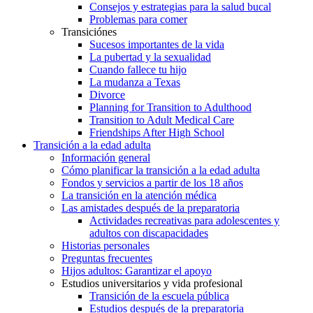
Consejos y estrategias para la salud bucal
Problemas para comer
Transiciónes
Sucesos importantes de la vida
La pubertad y la sexualidad
Cuando fallece tu hijo
La mudanza a Texas
Divorce
Planning for Transition to Adulthood
Transition to Adult Medical Care
Friendships After High School
Transición a la edad adulta
Información general
Cómo planificar la transición a la edad adulta
Fondos y servicios a partir de los 18 años
La transición en la atención médica
Las amistades después de la preparatoria
Actividades recreativas para adolescentes y
adultos con discapacidades
Historias personales
Preguntas frecuentes
Hijos adultos: Garantizar el apoyo
Estudios universitarios y vida profesional
Transición de la escuela pública
Estudios después de la preparatoria