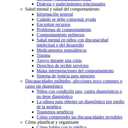
Dislexia y padecimientos relacionados
Salud mental y salud del comportamiento
Información general
Cuándo se debe conseguir ayuda
Encontrar recursos
Problemas de comportamiento
Comportamiento peligroso
Salud mental en niños con discapacidad
intelectual o del desarrollo
Medicamentos psiquiátricos
Trauma
Apoyo durante una crisis
Derechos de recibir servicios
Malas interpretaciones del comportamiento
Sistema de justicia para menores
Discapacidades múltiples, afecciones poco comunes o
casos sin diagnóstico
Niños con condición rara, varios diagnósticos o
no tiene diagnóstico
La odisea para obtener un diagnóstico por medio
de la genética
Trastornos genéticos
Cómo comprender las discapacidades invisibles
Cómo planificar y organizarte
Cómo hablar con tu médico