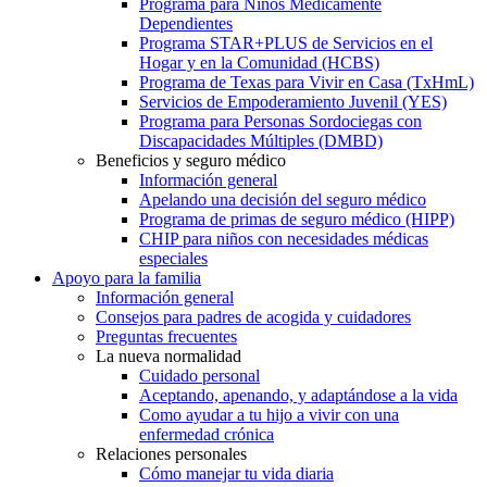
Programa para Niños Médicamente
Dependientes
Programa STAR+PLUS de Servicios en el
Hogar y en la Comunidad (HCBS)
Programa de Texas para Vivir en Casa (TxHmL)
Servicios de Empoderamiento Juvenil (YES)
Programa para Personas Sordociegas con
Discapacidades Múltiples (DMBD)
Beneficios y seguro médico
Información general
Apelando una decisión del seguro médico
Programa de primas de seguro médico (HIPP)
CHIP para niños con necesidades médicas
especiales
Apoyo para la familia
Información general
Consejos para padres de acogida y cuidadores
Preguntas frecuentes
La nueva normalidad
Cuidado personal
Aceptando, apenando, y adaptándose a la vida
Como ayudar a tu hijo a vivir con una
enfermedad crónica
Relaciones personales
Cómo manejar tu vida diaria