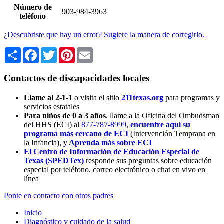
Número de
903-984-3963
teléfono
¿Descubriste que hay un error? Sugiere la manera de corregirlo.
Share
Facebook
Twitter
Pinterest
Email
Contactos de discapacidades locales
Llame al 2-1-1
o visita el sitio
211texas.org
para programas y
servicios estatales
Para niños de 0 a 3 años
, llame a la Oficina del Ombudsman
del HHS (ECI) al
877-787-8999
,
encuentre aquí su
programa más cercano de ECI
(Intervención Temprana en
la Infancia),
y
Aprenda más sobre ECI
El Centro de Información de Educación Especial de
Texas (SPEDTex)
responde sus preguntas sobre educación
especial por teléfono, correo electrónico o chat en vivo en
línea
Ponte en contacto con otros padres
Inicio
Diagnóstico y cuidado de la salud