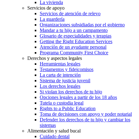
La vivienda
Servicios de apoyo
Servicios de atención de relevo
La guardería
Organizaciones subsidiadas por el gobierno
Mandar a tu hijo a un campamento
Glosario de especialidades y terapias
Getting the Right Education Services
Atención de un ayudante personal
Programa Community First Choice
Derechos y aspectos legales
Herramientas legales
Testamentos y fideicomisos
La carta de intención
Sistema de justicia juvenil
Los derechos legales
Si violan los derechos de tu hijo
Opciones legales a partir de los 18 años
Tutela o custodia legal
Rights to a Public Education
Toma de decisiones con apoyo y poder notarial
Defender los derechos de tu hijo y cambiar los
sistemas
Alimentación y salud bucal
Cuidado dental