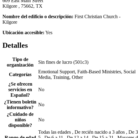
609 East Main Street
Kilgore , 75662, TX
Nombre del edificio o descripción:
First Christian Church -
Kilgore
Ubicación accesible:
Yes
Detalles
Tipo de
Sin fines de lucro (501c3)
organización
Emotional Support, Faith-Based Ministries, Social
Categorías
Media, Training, Other
¿Se ofrecen
servicios en
No
Español?
¿Tienen boletín
No
informativo?
¿Cuidado de
niños
No
disponible?
Todas las edades , De recién nacido a 3 años , De 3
Rango de edad
5 , De 6 a 11 , De 12 a 14 , De 15 a 21 , Mayores 