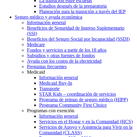
La transición entre escuelas
Estudios después de la preparatoria
Planeación para la transición a través del IEP
Seguro médico y ayuda económica
Información general
Beneficios de Seguridad de Ingreso Suplementario
(SSI)
Beneficios del Seguro Social por Incapacidad (SSDI)
Medicare
Fondos y servicios a partir de los 18 años
Subsidios y otras fuentes de fondos
Ayuda con los costos de la electricidad
Preguntas frecuentes
Medicaid
Información general
Medicaid Buy-In
Transporte
STAR Kids – coordinación de servicios
Programa de primas de seguro médico (HIPP)
Programa Community First Choice
Programas con exención
Información general
Servicios en el Hogar y en la Comunidad (HCS)
Servicios de Apoyo y Asistencia para Vivir en la
Comunidad (CLASS)