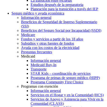
La transición entre escuelas
Estudios después de la preparatoria
Planeación para la transición a través del IEP
Seguro médico y ayuda económica
Información general
Beneficios de Seguridad de Ingreso Suplementario
(SSI)
Beneficios del Seguro Social por Incapacidad (SSDI)
Medicare
Fondos y servicios a partir de los 18 años
Subsidios y otras fuentes de fondos
Ayuda con los costos de la electricidad
Preguntas frecuentes
Medicaid
Información general
Medicaid Buy-In
Transporte
STAR Kids – coordinación de servicios
Programa de primas de seguro médico (HIPP)
Programa Community First Choice
Programas con exención
Información general
Servicios en el Hogar y en la Comunidad (HCS)
Servicios de Apoyo y Asistencia para Vivir en la
Comunidad (CLASS)