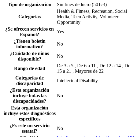
Tipo de organización
Sin fines de lucro (501c3)
Health & Fitness, Recreation, Social
Categorías
Media, Teen Activity, Volunteer
Opportunity
¿Se ofrecen servicios en
Yes
Español?
¿Tienen boletín
No
informativo?
¿Cuidado de niños
No
disponible?
De 3 a 5 , De 6 a 11 , De 12 a 14 , De
Rango de edad
15 a 21 , Mayores de 22
Categorías de
Intellectual Disability
discapacidad
¿Esta organización
incluye todas las
No
discapacidades?
Esta organización
incluye estos diagnósticos
específicos
¿Es este un servicio
No
estatal?