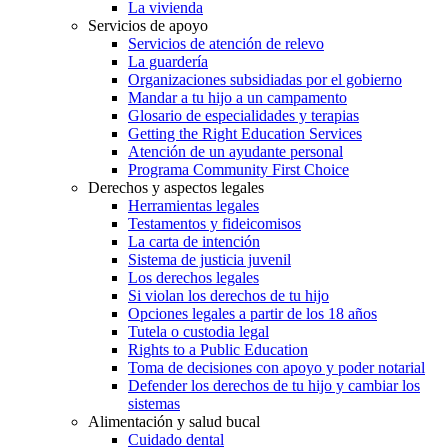
La vivienda
Servicios de apoyo
Servicios de atención de relevo
La guardería
Organizaciones subsidiadas por el gobierno
Mandar a tu hijo a un campamento
Glosario de especialidades y terapias
Getting the Right Education Services
Atención de un ayudante personal
Programa Community First Choice
Derechos y aspectos legales
Herramientas legales
Testamentos y fideicomisos
La carta de intención
Sistema de justicia juvenil
Los derechos legales
Si violan los derechos de tu hijo
Opciones legales a partir de los 18 años
Tutela o custodia legal
Rights to a Public Education
Toma de decisiones con apoyo y poder notarial
Defender los derechos de tu hijo y cambiar los
sistemas
Alimentación y salud bucal
Cuidado dental