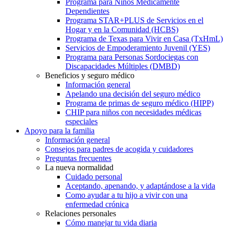
Programa para Niños Médicamente
Dependientes
Programa STAR+PLUS de Servicios en el
Hogar y en la Comunidad (HCBS)
Programa de Texas para Vivir en Casa (TxHmL)
Servicios de Empoderamiento Juvenil (YES)
Programa para Personas Sordociegas con
Discapacidades Múltiples (DMBD)
Beneficios y seguro médico
Información general
Apelando una decisión del seguro médico
Programa de primas de seguro médico (HIPP)
CHIP para niños con necesidades médicas
especiales
Apoyo para la familia
Información general
Consejos para padres de acogida y cuidadores
Preguntas frecuentes
La nueva normalidad
Cuidado personal
Aceptando, apenando, y adaptándose a la vida
Como ayudar a tu hijo a vivir con una
enfermedad crónica
Relaciones personales
Cómo manejar tu vida diaria