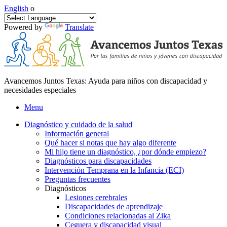
English
o
Powered by
Translate
Avancemos Juntos Texas: Ayuda para niños con discapacidad y
necesidades especiales
Menu
Diagnóstico y cuidado de la salud
Información general
Qué hacer si notas que hay algo diferente
Mi hijo tiene un diagnóstico, ¿por dónde empiezo?
Diagnósticos para discapacidades
Intervención Temprana en la Infancia (ECI)
Preguntas frecuentes
Diagnósticos
Lesiones cerebrales
Discapacidades de aprendizaje
Condiciones relacionadas al Zika
Ceguera y discapacidad visual