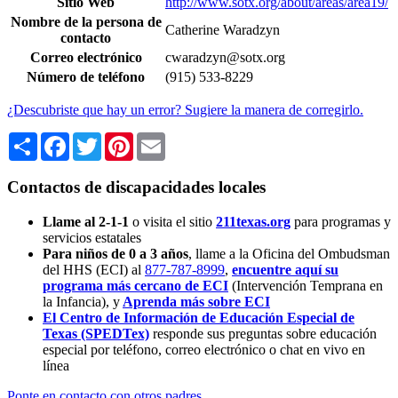
Sitio Web
http://www.sotx.org/about/areas/area19/
Nombre de la persona de
Catherine Waradzyn
contacto
Correo electrónico
cwaradzyn@sotx.org
Número de teléfono
(915) 533-8229
¿Descubriste que hay un error? Sugiere la manera de corregirlo.
Share
Facebook
Twitter
Pinterest
Email
Contactos de discapacidades locales
Llame al 2-1-1
o visita el sitio
211texas.org
para programas y
servicios estatales
Para niños de 0 a 3 años
, llame a la Oficina del Ombudsman
del HHS (ECI) al
877-787-8999
,
encuentre aquí su
programa más cercano de ECI
(Intervención Temprana en
la Infancia),
y
Aprenda más sobre ECI
El Centro de Información de Educación Especial de
Texas (SPEDTex)
responde sus preguntas sobre educación
especial por teléfono, correo electrónico o chat en vivo en
línea
Ponte en contacto con otros padres