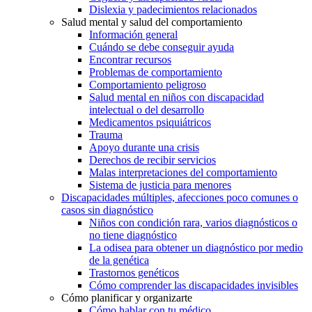
Dislexia y padecimientos relacionados
Salud mental y salud del comportamiento
Información general
Cuándo se debe conseguir ayuda
Encontrar recursos
Problemas de comportamiento
Comportamiento peligroso
Salud mental en niños con discapacidad
intelectual o del desarrollo
Medicamentos psiquiátricos
Trauma
Apoyo durante una crisis
Derechos de recibir servicios
Malas interpretaciones del comportamiento
Sistema de justicia para menores
Discapacidades múltiples, afecciones poco comunes o
casos sin diagnóstico
Niños con condición rara, varios diagnósticos o
no tiene diagnóstico
La odisea para obtener un diagnóstico por medio
de la genética
Trastornos genéticos
Cómo comprender las discapacidades invisibles
Cómo planificar y organizarte
Cómo hablar con tu médico