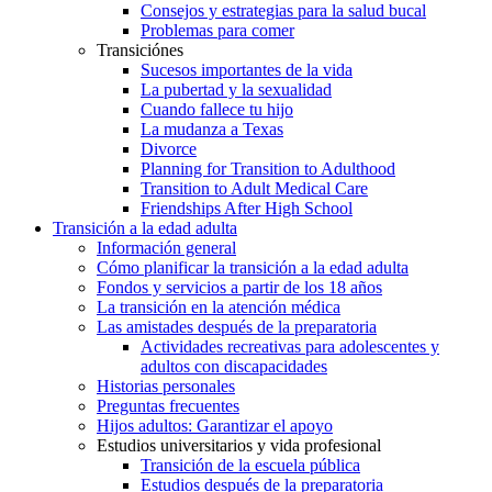
Consejos y estrategias para la salud bucal
Problemas para comer
Transiciónes
Sucesos importantes de la vida
La pubertad y la sexualidad
Cuando fallece tu hijo
La mudanza a Texas
Divorce
Planning for Transition to Adulthood
Transition to Adult Medical Care
Friendships After High School
Transición a la edad adulta
Información general
Cómo planificar la transición a la edad adulta
Fondos y servicios a partir de los 18 años
La transición en la atención médica
Las amistades después de la preparatoria
Actividades recreativas para adolescentes y
adultos con discapacidades
Historias personales
Preguntas frecuentes
Hijos adultos: Garantizar el apoyo
Estudios universitarios y vida profesional
Transición de la escuela pública
Estudios después de la preparatoria