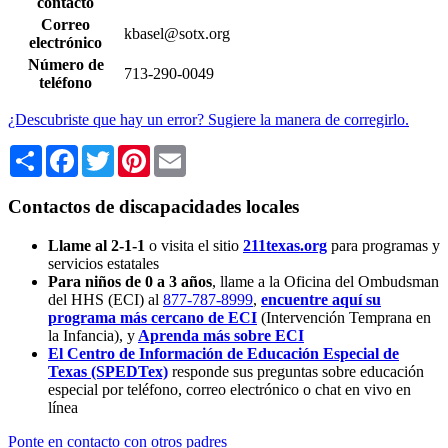
contacto
Correo
kbasel@sotx.org
electrónico
Número de
713-290-0049
teléfono
¿Descubriste que hay un error? Sugiere la manera de corregirlo.
Share
Facebook
Twitter
Pinterest
Email
Contactos de discapacidades locales
Llame al 2-1-1
o visita el sitio
211texas.org
para programas y
servicios estatales
Para niños de 0 a 3 años
, llame a la Oficina del Ombudsman
del HHS (ECI) al
877-787-8999
,
encuentre aquí su
programa más cercano de ECI
(Intervención Temprana en
la Infancia),
y
Aprenda más sobre ECI
El Centro de Información de Educación Especial de
Texas (SPEDTex)
responde sus preguntas sobre educación
especial por teléfono, correo electrónico o chat en vivo en
línea
Ponte en contacto con otros padres