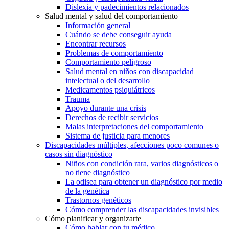
Dislexia y padecimientos relacionados
Salud mental y salud del comportamiento
Información general
Cuándo se debe conseguir ayuda
Encontrar recursos
Problemas de comportamiento
Comportamiento peligroso
Salud mental en niños con discapacidad
intelectual o del desarrollo
Medicamentos psiquiátricos
Trauma
Apoyo durante una crisis
Derechos de recibir servicios
Malas interpretaciones del comportamiento
Sistema de justicia para menores
Discapacidades múltiples, afecciones poco comunes o
casos sin diagnóstico
Niños con condición rara, varios diagnósticos o
no tiene diagnóstico
La odisea para obtener un diagnóstico por medio
de la genética
Trastornos genéticos
Cómo comprender las discapacidades invisibles
Cómo planificar y organizarte
Cómo hablar con tu médico