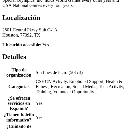
Special Olympics, Inc. holds World Games every other year and
USA National Games every four years.
Localización
2501 Central Pkwy Suit C-1A
Houston, 77092, TX
Ubicación accesible:
Yes
Detalles
Tipo de
Sin fines de lucro (501c3)
organización
CSHCN Activity, Emotional Support, Health &
Categorías
Fitness, Recreation, Social Media, Teen Activity,
Training, Volunteer Opportunity
¿Se ofrecen
servicios en
Yes
Español?
¿Tienen boletín
Yes
informativo?
¿Cuidado de