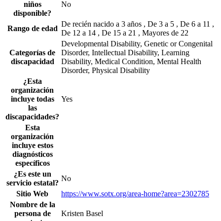
niños
No
disponible?
De recién nacido a 3 años , De 3 a 5 , De 6 a 11 ,
Rango de edad
De 12 a 14 , De 15 a 21 , Mayores de 22
Developmental Disability, Genetic or Congenital
Categorías de
Disorder, Intellectual Disability, Learning
discapacidad
Disability, Medical Condition, Mental Health
Disorder, Physical Disability
¿Esta
organización
incluye todas
Yes
las
discapacidades?
Esta
organización
incluye estos
diagnósticos
específicos
¿Es este un
No
servicio estatal?
Sitio Web
https://www.sotx.org/area-home?area=2302785
Nombre de la
persona de
Kristen Basel