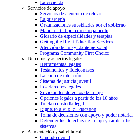
La vivienda
Servicios de apoyo
Servicios de atención de relevo
La guardería
Organizaciones subsidiadas por el gobierno
Mandar a tu hijo a un campamento
Glosario de especialidades y terapias
Getting the Right Education Services
Atención de un ayudante personal
Programa Community First Choice
Derechos y aspectos legales
Herramientas legales
Testamentos y fideicomisos
La carta de intención
Sistema de justicia juvenil
Los derechos legales
Si violan los derechos de tu hijo
Opciones legales a partir de los 18 años
Tutela o custodia legal
Rights to a Public Education
Toma de decisiones con apoyo y poder notarial
Defender los derechos de tu hijo y cambiar los
sistemas
Alimentación y salud bucal
Cuidado dental