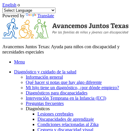
English
o
Powered by
Translate
Avancemos Juntos Texas: Ayuda para niños con discapacidad y
necesidades especiales
Menu
Diagnóstico y cuidado de la salud
Información general
Qué hacer si notas que hay algo diferente
Mi hijo tiene un diagnóstico, ¿por dónde empiezo?
Diagnósticos para discapacidades
Intervención Temprana en la Infancia (ECI)
Preguntas frecuentes
Diagnósticos
Lesiones cerebrales
Discapacidades de aprendizaje
Condiciones relacionadas al Zika
Ceguera y discapacidad visual