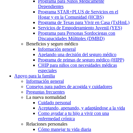
Programa para Niños Médicamente
Dependientes
Programa STAR+PLUS de Servicios en el
Hogar y en la Comunidad (HCBS)
Programa de Texas para Vivir en Casa (TxHmL)
Servicios de Empoderamiento Juvenil (YES)
Programa para Personas Sordociegas con
Discapacidades Múltiples (DMBD)
Beneficios y seguro médico
Información general
Apelando una decisión del seguro médico
Programa de primas de seguro médico (HIPP)
CHIP para niños con necesidades médicas
especiales
Apoyo para la familia
Información general
Consejos para padres de acogida y cuidadores
Preguntas frecuentes
La nueva normalidad
Cuidado personal
Aceptando, apenando, y adaptándose a la vida
Como ayudar a tu hijo a vivir con una
enfermedad crónica
Relaciones personales
Cómo manejar tu vida diaria