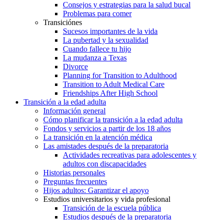
Consejos y estrategias para la salud bucal
Problemas para comer
Transiciónes
Sucesos importantes de la vida
La pubertad y la sexualidad
Cuando fallece tu hijo
La mudanza a Texas
Divorce
Planning for Transition to Adulthood
Transition to Adult Medical Care
Friendships After High School
Transición a la edad adulta
Información general
Cómo planificar la transición a la edad adulta
Fondos y servicios a partir de los 18 años
La transición en la atención médica
Las amistades después de la preparatoria
Actividades recreativas para adolescentes y
adultos con discapacidades
Historias personales
Preguntas frecuentes
Hijos adultos: Garantizar el apoyo
Estudios universitarios y vida profesional
Transición de la escuela pública
Estudios después de la preparatoria