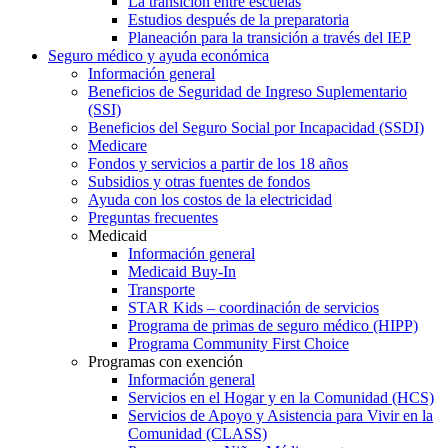
La transición entre escuelas
Estudios después de la preparatoria
Planeación para la transición a través del IEP
Seguro médico y ayuda económica
Información general
Beneficios de Seguridad de Ingreso Suplementario
(SSI)
Beneficios del Seguro Social por Incapacidad (SSDI)
Medicare
Fondos y servicios a partir de los 18 años
Subsidios y otras fuentes de fondos
Ayuda con los costos de la electricidad
Preguntas frecuentes
Medicaid
Información general
Medicaid Buy-In
Transporte
STAR Kids – coordinación de servicios
Programa de primas de seguro médico (HIPP)
Programa Community First Choice
Programas con exención
Información general
Servicios en el Hogar y en la Comunidad (HCS)
Servicios de Apoyo y Asistencia para Vivir en la
Comunidad (CLASS)