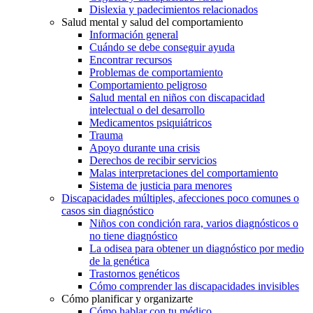
Dislexia y padecimientos relacionados
Salud mental y salud del comportamiento
Información general
Cuándo se debe conseguir ayuda
Encontrar recursos
Problemas de comportamiento
Comportamiento peligroso
Salud mental en niños con discapacidad
intelectual o del desarrollo
Medicamentos psiquiátricos
Trauma
Apoyo durante una crisis
Derechos de recibir servicios
Malas interpretaciones del comportamiento
Sistema de justicia para menores
Discapacidades múltiples, afecciones poco comunes o
casos sin diagnóstico
Niños con condición rara, varios diagnósticos o
no tiene diagnóstico
La odisea para obtener un diagnóstico por medio
de la genética
Trastornos genéticos
Cómo comprender las discapacidades invisibles
Cómo planificar y organizarte
Cómo hablar con tu médico