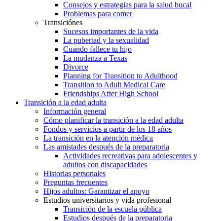
Consejos y estrategias para la salud bucal
Problemas para comer
Transiciónes
Sucesos importantes de la vida
La pubertad y la sexualidad
Cuando fallece tu hijo
La mudanza a Texas
Divorce
Planning for Transition to Adulthood
Transition to Adult Medical Care
Friendships After High School
Transición a la edad adulta
Información general
Cómo planificar la transición a la edad adulta
Fondos y servicios a partir de los 18 años
La transición en la atención médica
Las amistades después de la preparatoria
Actividades recreativas para adolescentes y
adultos con discapacidades
Historias personales
Preguntas frecuentes
Hijos adultos: Garantizar el apoyo
Estudios universitarios y vida profesional
Transición de la escuela pública
Estudios después de la preparatoria