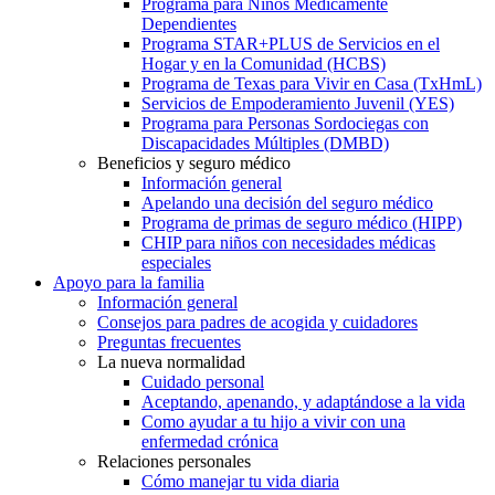
Programa para Niños Médicamente
Dependientes
Programa STAR+PLUS de Servicios en el
Hogar y en la Comunidad (HCBS)
Programa de Texas para Vivir en Casa (TxHmL)
Servicios de Empoderamiento Juvenil (YES)
Programa para Personas Sordociegas con
Discapacidades Múltiples (DMBD)
Beneficios y seguro médico
Información general
Apelando una decisión del seguro médico
Programa de primas de seguro médico (HIPP)
CHIP para niños con necesidades médicas
especiales
Apoyo para la familia
Información general
Consejos para padres de acogida y cuidadores
Preguntas frecuentes
La nueva normalidad
Cuidado personal
Aceptando, apenando, y adaptándose a la vida
Como ayudar a tu hijo a vivir con una
enfermedad crónica
Relaciones personales
Cómo manejar tu vida diaria