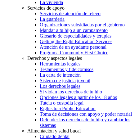
La vivienda
Servicios de apoyo
Servicios de atención de relevo
La guardería
Organizaciones subsidiadas por el gobierno
Mandar a tu hijo a un campamento
Glosario de especialidades y terapias
Getting the Right Education Services
Atención de un ayudante personal
Programa Community First Choice
Derechos y aspectos legales
Herramientas legales
Testamentos y fideicomisos
La carta de intención
Sistema de justicia juvenil
Los derechos legales
Si violan los derechos de tu hijo
Opciones legales a partir de los 18 años
Tutela o custodia legal
Rights to a Public Education
Toma de decisiones con apoyo y poder notarial
Defender los derechos de tu hijo y cambiar los
sistemas
Alimentación y salud bucal
Cuidado dental