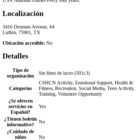
USA National Games every four years.
Localización
3416 Denman Avenue, #4
Lufkin, 75901, TX
Ubicación accesible:
No
Detalles
Tipo de
Sin fines de lucro (501c3)
organización
CSHCN Activity, Emotional Support, Health &
Categorías
Fitness, Recreation, Social Media, Teen Activity,
Training, Volunteer Opportunity
¿Se ofrecen
servicios en
Yes
Español?
¿Tienen boletín
No
informativo?
¿Cuidado de
niños
No