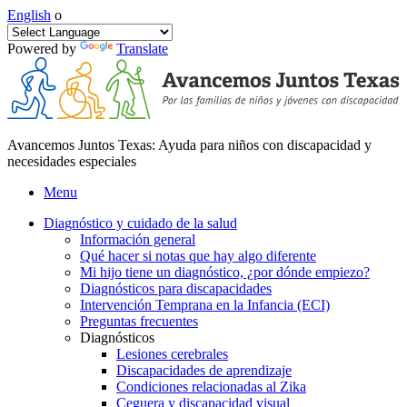
English
o
Powered by
Translate
Avancemos Juntos Texas: Ayuda para niños con discapacidad y
necesidades especiales
Menu
Diagnóstico y cuidado de la salud
Información general
Qué hacer si notas que hay algo diferente
Mi hijo tiene un diagnóstico, ¿por dónde empiezo?
Diagnósticos para discapacidades
Intervención Temprana en la Infancia (ECI)
Preguntas frecuentes
Diagnósticos
Lesiones cerebrales
Discapacidades de aprendizaje
Condiciones relacionadas al Zika
Ceguera y discapacidad visual