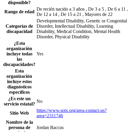
disponible?
De recién nacido a 3 años , De 3 a 5 , De 6 a 11 ,
Rango de edad
De 12 a 14 , De 15 a 21 , Mayores de 22
Developmental Disability, Genetic or Congenital
Categorías de
Disorder, Intellectual Disability, Learning
discapacidad
Disability, Medical Condition, Mental Health
Disorder, Physical Disability
¿Esta
organización
incluye todas
Yes
las
discapacidades?
Esta
organización
incluye estos
diagnósticos
específicos
¿Es este un
No
servicio estatal?
https://www.sotx.org/area-contact-us?
Sitio Web
area=2311746
Nombre de la
persona de
Jordan Baccus