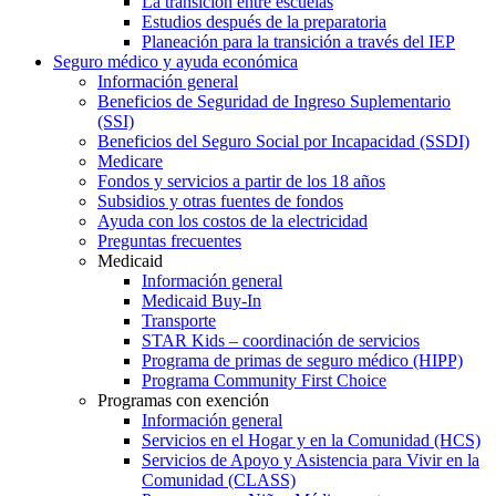
La transición entre escuelas
Estudios después de la preparatoria
Planeación para la transición a través del IEP
Seguro médico y ayuda económica
Información general
Beneficios de Seguridad de Ingreso Suplementario
(SSI)
Beneficios del Seguro Social por Incapacidad (SSDI)
Medicare
Fondos y servicios a partir de los 18 años
Subsidios y otras fuentes de fondos
Ayuda con los costos de la electricidad
Preguntas frecuentes
Medicaid
Información general
Medicaid Buy-In
Transporte
STAR Kids – coordinación de servicios
Programa de primas de seguro médico (HIPP)
Programa Community First Choice
Programas con exención
Información general
Servicios en el Hogar y en la Comunidad (HCS)
Servicios de Apoyo y Asistencia para Vivir en la
Comunidad (CLASS)