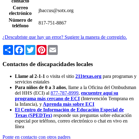
contacto
Correo
jbaccus@sotx.org
electrónico
Número de
817-751-8867
teléfono
¿Descubriste que hay un error? Sugiere la manera de corregirlo.
Share
Facebook
Twitter
Pinterest
Email
Contactos de discapacidades locales
Llame al 2-1-1
o visita el sitio
211texas.org
para programas y
servicios estatales
Para niños de 0 a 3 años
, llame a la Oficina del Ombudsman
del HHS (ECI) al
877-787-8999
,
encuentre aquí su
programa más cercano de ECI
(Intervención Temprana en
la Infancia),
y
Aprenda más sobre ECI
El Centro de Información de Educación Especial de
Texas (SPEDTex)
responde sus preguntas sobre educación
especial por teléfono, correo electrónico o chat en vivo en
línea
Ponte en contacto con otros padres