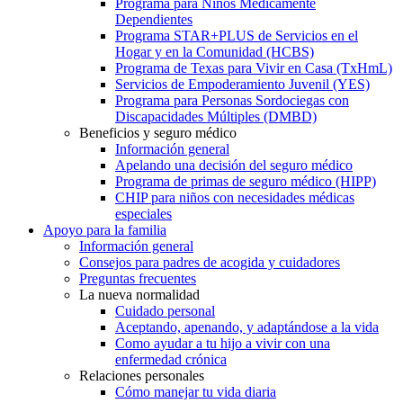
Programa para Niños Médicamente
Dependientes
Programa STAR+PLUS de Servicios en el
Hogar y en la Comunidad (HCBS)
Programa de Texas para Vivir en Casa (TxHmL)
Servicios de Empoderamiento Juvenil (YES)
Programa para Personas Sordociegas con
Discapacidades Múltiples (DMBD)
Beneficios y seguro médico
Información general
Apelando una decisión del seguro médico
Programa de primas de seguro médico (HIPP)
CHIP para niños con necesidades médicas
especiales
Apoyo para la familia
Información general
Consejos para padres de acogida y cuidadores
Preguntas frecuentes
La nueva normalidad
Cuidado personal
Aceptando, apenando, y adaptándose a la vida
Como ayudar a tu hijo a vivir con una
enfermedad crónica
Relaciones personales
Cómo manejar tu vida diaria