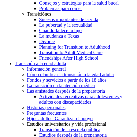
Consejos y estrategias para la salud bucal
Problemas para comer
Transiciónes
Sucesos importantes de la vida
La pubertad y la sexualidad
Cuando fallece tu hijo
La mudanza a Texas
Divorce
Planning for Transition to Adulthood
Transition to Adult Medical Care
Friendships After High School
Transición a la edad adulta
Información general
Cómo planificar la transición a la edad adulta
Fondos y servicios a partir de los 18 años
La transición en la atención médica
Las amistades después de la preparatoria
Actividades recreativas para adolescentes y
adultos con discapacidades
Historias personales
Preguntas frecuentes
Hijos adultos: Garantizar el apoyo
Estudios universitarios y vida profesional
Transición de la escuela pública
Estudios después de la preparatoria