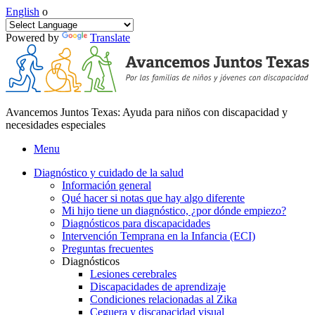
English
o
Powered by
Translate
Avancemos Juntos Texas: Ayuda para niños con discapacidad y
necesidades especiales
Menu
Diagnóstico y cuidado de la salud
Información general
Qué hacer si notas que hay algo diferente
Mi hijo tiene un diagnóstico, ¿por dónde empiezo?
Diagnósticos para discapacidades
Intervención Temprana en la Infancia (ECI)
Preguntas frecuentes
Diagnósticos
Lesiones cerebrales
Discapacidades de aprendizaje
Condiciones relacionadas al Zika
Ceguera y discapacidad visual