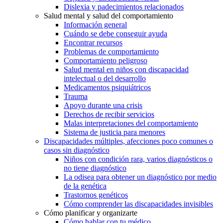
Dislexia y padecimientos relacionados
Salud mental y salud del comportamiento
Información general
Cuándo se debe conseguir ayuda
Encontrar recursos
Problemas de comportamiento
Comportamiento peligroso
Salud mental en niños con discapacidad
intelectual o del desarrollo
Medicamentos psiquiátricos
Trauma
Apoyo durante una crisis
Derechos de recibir servicios
Malas interpretaciones del comportamiento
Sistema de justicia para menores
Discapacidades múltiples, afecciones poco comunes o
casos sin diagnóstico
Niños con condición rara, varios diagnósticos o
no tiene diagnóstico
La odisea para obtener un diagnóstico por medio
de la genética
Trastornos genéticos
Cómo comprender las discapacidades invisibles
Cómo planificar y organizarte
Cómo hablar con tu médico