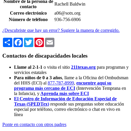
Nombre de la persona de
Rachell Baldwin
contacto
Correo electrónico
a06@sotx.org
Número de teléfono
936-756-6906
¿Descubriste que hay un error? Sugiere la manera de corregirlo.
Share
Facebook
Twitter
Pinterest
Email
Contactos de discapacidades locales
Llame al 2-1-1
o visita el sitio
211texas.org
para programas y
servicios estatales
Para niños de 0 a 3 años
, llame a la Oficina del Ombudsman
del HHS (ECI) al
877-787-8999
,
encuentre aquí su
programa más cercano de ECI
(Intervención Temprana en
la Infancia),
y
Aprenda más sobre ECI
El Centro de Información de Educación Especial de
Texas (SPEDTex)
responde sus preguntas sobre educación
especial por teléfono, correo electrónico o chat en vivo en
línea
Ponte en contacto con otros padres