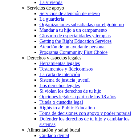
La vivienda
Servicios de apoyo
Servicios de atención de relevo
La guardería
Organizaciones subsidiadas por el gobierno
Mandar a tu hijo a un campamento
Glosario de especialidades y terapias
Getting the Right Education Services
Atención de un ayudante personal
Programa Community First Choice
Derechos y aspectos legales
Herramientas legales
Testamentos y fideicomisos
La carta de intención
Sistema de justicia juvenil
Los derechos legales
Si violan los derechos de tu hijo
Opciones legales a partir de los 18 años
Tutela o custodia legal
Rights to a Public Education
Toma de decisiones con apoyo y poder notarial
Defender los derechos de tu hijo y cambiar los
sistemas
Alimentación y salud bucal
Cuidado dental