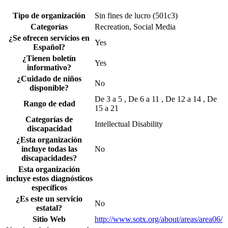
Tipo de organización
Sin fines de lucro (501c3)
Categorías
Recreation, Social Media
¿Se ofrecen servicios en
Yes
Español?
¿Tienen boletín
Yes
informativo?
¿Cuidado de niños
No
disponible?
De 3 a 5 , De 6 a 11 , De 12 a 14 , De
Rango de edad
15 a 21
Categorías de
Intellectual Disability
discapacidad
¿Esta organización
incluye todas las
No
discapacidades?
Esta organización
incluye estos diagnósticos
específicos
¿Es este un servicio
No
estatal?
Sitio Web
http://www.sotx.org/about/areas/area06/