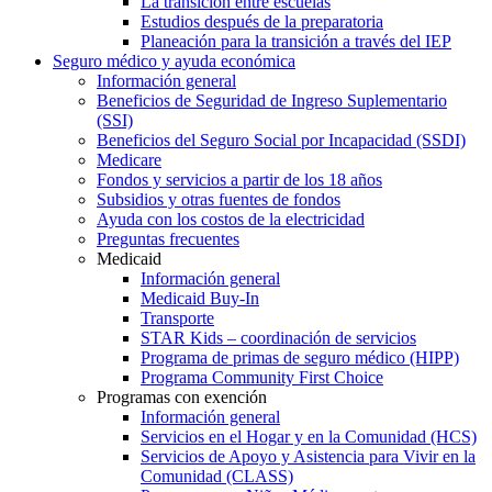
La transición entre escuelas
Estudios después de la preparatoria
Planeación para la transición a través del IEP
Seguro médico y ayuda económica
Información general
Beneficios de Seguridad de Ingreso Suplementario
(SSI)
Beneficios del Seguro Social por Incapacidad (SSDI)
Medicare
Fondos y servicios a partir de los 18 años
Subsidios y otras fuentes de fondos
Ayuda con los costos de la electricidad
Preguntas frecuentes
Medicaid
Información general
Medicaid Buy-In
Transporte
STAR Kids – coordinación de servicios
Programa de primas de seguro médico (HIPP)
Programa Community First Choice
Programas con exención
Información general
Servicios en el Hogar y en la Comunidad (HCS)
Servicios de Apoyo y Asistencia para Vivir en la
Comunidad (CLASS)