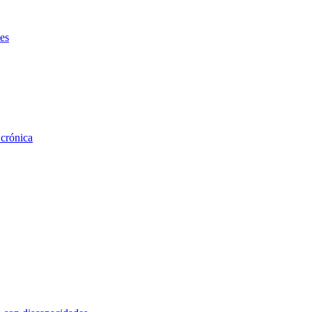
es
 crónica