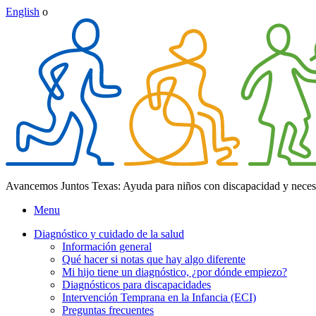
English
o
Avancemos Juntos Texas: Ayuda para niños con discapacidad y neces
Menu
Diagnóstico y cuidado de la salud
Información general
Qué hacer si notas que hay algo diferente
Mi hijo tiene un diagnóstico, ¿por dónde empiezo?
Diagnósticos para discapacidades
Intervención Temprana en la Infancia (ECI)
Preguntas frecuentes