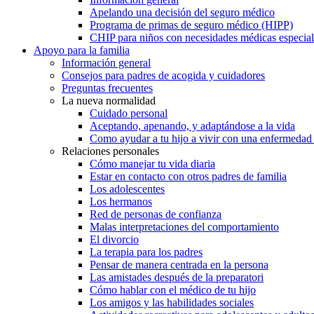
Apelando una decisión del seguro médico
Programa de primas de seguro médico (HIPP)
CHIP para niños con necesidades médicas especial
Apoyo para la familia
Información general
Consejos para padres de acogida y cuidadores
Preguntas frecuentes
La nueva normalidad
Cuidado personal
Aceptando, apenando, y adaptándose a la vida
Como ayudar a tu hijo a vivir con una enfermedad
Relaciones personales
Cómo manejar tu vida diaria
Estar en contacto con otros padres de familia
Los adolescentes
Los hermanos
Red de personas de confianza
Malas interpretaciones del comportamiento
El divorcio
La terapia para los padres
Pensar de manera centrada en la persona
Las amistades después de la preparatori
Cómo hablar con el médico de tu hijo
Los amigos y las habilidades sociales