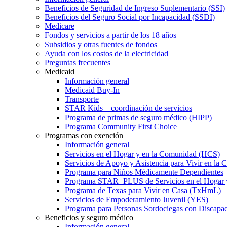
Beneficios de Seguridad de Ingreso Suplementario (SSI)
Beneficios del Seguro Social por Incapacidad (SSDI)
Medicare
Fondos y servicios a partir de los 18 años
Subsidios y otras fuentes de fondos
Ayuda con los costos de la electricidad
Preguntas frecuentes
Medicaid
Información general
Medicaid Buy-In
Transporte
STAR Kids – coordinación de servicios
Programa de primas de seguro médico (HIPP)
Programa Community First Choice
Programas con exención
Información general
Servicios en el Hogar y en la Comunidad (HCS)
Servicios de Apoyo y Asistencia para Vivir en l
Programa para Niños Médicamente Dependientes
Programa STAR+PLUS de Servicios en el Hogar
Programa de Texas para Vivir en Casa (TxHmL)
Servicios de Empoderamiento Juvenil (YES)
Programa para Personas Sordociegas con Discap
Beneficios y seguro médico
Información general