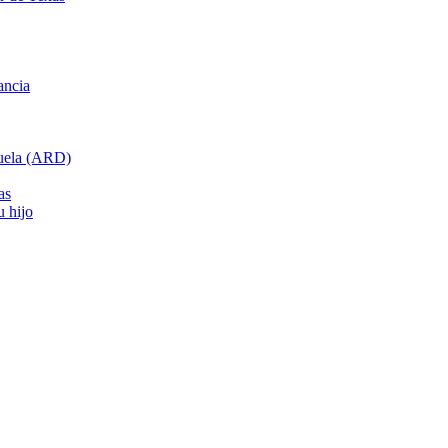
ancia
cuela (ARD)
as
u hijo