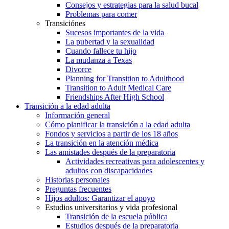
Consejos y estrategias para la salud bucal
Problemas para comer
Transiciónes
Sucesos importantes de la vida
La pubertad y la sexualidad
Cuando fallece tu hijo
La mudanza a Texas
Divorce
Planning for Transition to Adulthood
Transition to Adult Medical Care
Friendships After High School
Transición a la edad adulta
Información general
Cómo planificar la transición a la edad adulta
Fondos y servicios a partir de los 18 años
La transición en la atención médica
Las amistades después de la preparatoria
Actividades recreativas para adolescentes y
adultos con discapacidades
Historias personales
Preguntas frecuentes
Hijos adultos: Garantizar el apoyo
Estudios universitarios y vida profesional
Transición de la escuela pública
Estudios después de la preparatoria