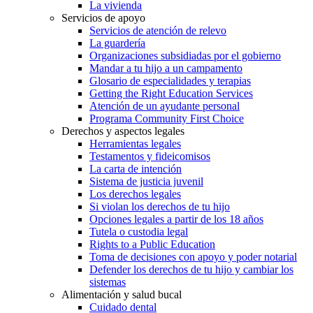
La vivienda
Servicios de apoyo
Servicios de atención de relevo
La guardería
Organizaciones subsidiadas por el gobierno
Mandar a tu hijo a un campamento
Glosario de especialidades y terapias
Getting the Right Education Services
Atención de un ayudante personal
Programa Community First Choice
Derechos y aspectos legales
Herramientas legales
Testamentos y fideicomisos
La carta de intención
Sistema de justicia juvenil
Los derechos legales
Si violan los derechos de tu hijo
Opciones legales a partir de los 18 años
Tutela o custodia legal
Rights to a Public Education
Toma de decisiones con apoyo y poder notarial
Defender los derechos de tu hijo y cambiar los
sistemas
Alimentación y salud bucal
Cuidado dental