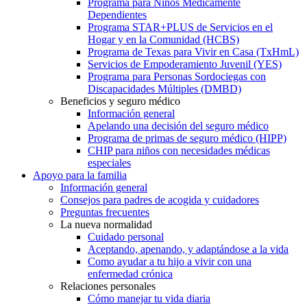
Programa para Niños Médicamente
Dependientes
Programa STAR+PLUS de Servicios en el
Hogar y en la Comunidad (HCBS)
Programa de Texas para Vivir en Casa (TxHmL)
Servicios de Empoderamiento Juvenil (YES)
Programa para Personas Sordociegas con
Discapacidades Múltiples (DMBD)
Beneficios y seguro médico
Información general
Apelando una decisión del seguro médico
Programa de primas de seguro médico (HIPP)
CHIP para niños con necesidades médicas
especiales
Apoyo para la familia
Información general
Consejos para padres de acogida y cuidadores
Preguntas frecuentes
La nueva normalidad
Cuidado personal
Aceptando, apenando, y adaptándose a la vida
Como ayudar a tu hijo a vivir con una
enfermedad crónica
Relaciones personales
Cómo manejar tu vida diaria