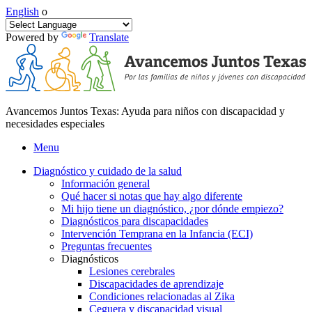
English
o
Powered by
Translate
Avancemos Juntos Texas: Ayuda para niños con discapacidad y
necesidades especiales
Menu
Diagnóstico y cuidado de la salud
Información general
Qué hacer si notas que hay algo diferente
Mi hijo tiene un diagnóstico, ¿por dónde empiezo?
Diagnósticos para discapacidades
Intervención Temprana en la Infancia (ECI)
Preguntas frecuentes
Diagnósticos
Lesiones cerebrales
Discapacidades de aprendizaje
Condiciones relacionadas al Zika
Ceguera y discapacidad visual