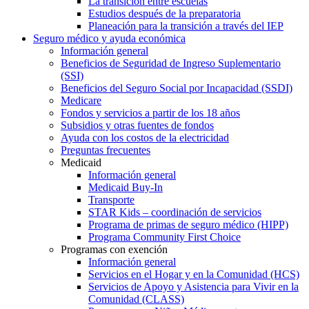
La transición entre escuelas
Estudios después de la preparatoria
Planeación para la transición a través del IEP
Seguro médico y ayuda económica
Información general
Beneficios de Seguridad de Ingreso Suplementario
(SSI)
Beneficios del Seguro Social por Incapacidad (SSDI)
Medicare
Fondos y servicios a partir de los 18 años
Subsidios y otras fuentes de fondos
Ayuda con los costos de la electricidad
Preguntas frecuentes
Medicaid
Información general
Medicaid Buy-In
Transporte
STAR Kids – coordinación de servicios
Programa de primas de seguro médico (HIPP)
Programa Community First Choice
Programas con exención
Información general
Servicios en el Hogar y en la Comunidad (HCS)
Servicios de Apoyo y Asistencia para Vivir en la
Comunidad (CLASS)