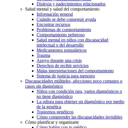
Dislexia y padecimientos relacionados
Salud mental y salud del comportamiento
Información general
Cuándo se debe conseguir ayuda
Encontrar recursos
Problemas de comportamiento
Comportamiento peligroso
Salud mental en niños con discapacidad
intelectual o del desarrollo
Medicamentos psiquiátricos
Trauma
Apoyo durante una crisis
Derechos de recibir servicios
Malas interpretaciones del comportamiento
Sistema de justicia para menores
Discapacidades múltiples, afecciones poco comunes o
casos sin diagnóstico
Niños con condición rara, varios diagnósticos o
no tiene diagnóstico
La odisea para obtener un diagnóstico por medio
de la genética
Trastornos genéticos
Cómo comprender las discapacidades invisibles
Cómo planificar y organizarte
Cómo hablar con tu médico