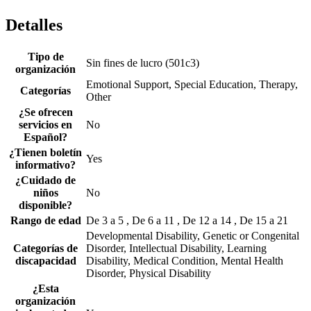
Detalles
Tipo de
Sin fines de lucro (501c3)
organización
Emotional Support, Special Education, Therapy,
Categorías
Other
¿Se ofrecen
servicios en
No
Español?
¿Tienen boletín
Yes
informativo?
¿Cuidado de
niños
No
disponible?
Rango de edad
De 3 a 5 , De 6 a 11 , De 12 a 14 , De 15 a 21
Developmental Disability, Genetic or Congenital
Categorías de
Disorder, Intellectual Disability, Learning
discapacidad
Disability, Medical Condition, Mental Health
Disorder, Physical Disability
¿Esta
organización