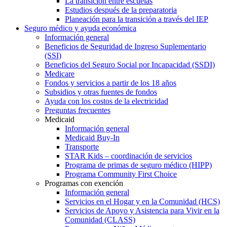
La transición entre escuelas
Estudios después de la preparatoria
Planeación para la transición a través del IEP
Seguro médico y ayuda económica
Información general
Beneficios de Seguridad de Ingreso Suplementario
(SSI)
Beneficios del Seguro Social por Incapacidad (SSDI)
Medicare
Fondos y servicios a partir de los 18 años
Subsidios y otras fuentes de fondos
Ayuda con los costos de la electricidad
Preguntas frecuentes
Medicaid
Información general
Medicaid Buy-In
Transporte
STAR Kids – coordinación de servicios
Programa de primas de seguro médico (HIPP)
Programa Community First Choice
Programas con exención
Información general
Servicios en el Hogar y en la Comunidad (HCS)
Servicios de Apoyo y Asistencia para Vivir en la
Comunidad (CLASS)