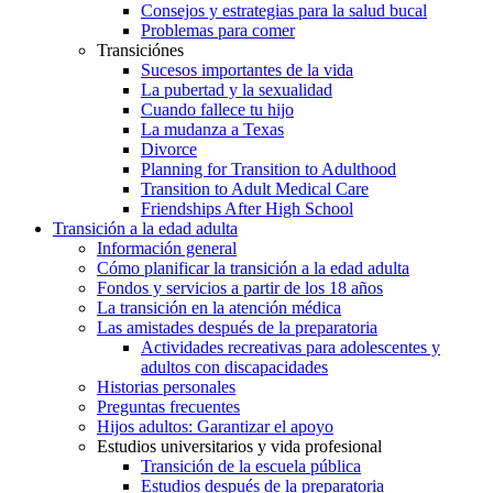
Consejos y estrategias para la salud bucal
Problemas para comer
Transiciónes
Sucesos importantes de la vida
La pubertad y la sexualidad
Cuando fallece tu hijo
La mudanza a Texas
Divorce
Planning for Transition to Adulthood
Transition to Adult Medical Care
Friendships After High School
Transición a la edad adulta
Información general
Cómo planificar la transición a la edad adulta
Fondos y servicios a partir de los 18 años
La transición en la atención médica
Las amistades después de la preparatoria
Actividades recreativas para adolescentes y
adultos con discapacidades
Historias personales
Preguntas frecuentes
Hijos adultos: Garantizar el apoyo
Estudios universitarios y vida profesional
Transición de la escuela pública
Estudios después de la preparatoria