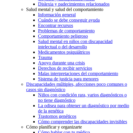
Dislexia y padecimientos relacionados
Salud mental y salud del comportamiento
Información general
Cuándo se debe conseguir ayuda
Encontrar recursos
Problemas de comportamiento
Comportamiento peligroso
Salud mental en niños con discapacidad
intelectual o del desarrollo
Medicamentos psiquiátricos
Trauma
Apoyo durante una crisis
Derechos de recibir servicios
Malas interpretaciones del comportamiento
Sistema de justicia para menores
Discapacidades múltiples, afecciones poco comunes o
casos sin diagnóstico
Niños con condición rara, varios diagnósticos o
no tiene diagnóstico
La odisea para obtener un diagnóstico por medio
de la genética
Trastornos genéticos
Cómo comprender las discapacidades invisibles
Cómo planificar y organizarte
Cómo hablar con tu médico