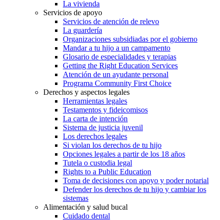
La vivienda
Servicios de apoyo
Servicios de atención de relevo
La guardería
Organizaciones subsidiadas por el gobierno
Mandar a tu hijo a un campamento
Glosario de especialidades y terapias
Getting the Right Education Services
Atención de un ayudante personal
Programa Community First Choice
Derechos y aspectos legales
Herramientas legales
Testamentos y fideicomisos
La carta de intención
Sistema de justicia juvenil
Los derechos legales
Si violan los derechos de tu hijo
Opciones legales a partir de los 18 años
Tutela o custodia legal
Rights to a Public Education
Toma de decisiones con apoyo y poder notarial
Defender los derechos de tu hijo y cambiar los
sistemas
Alimentación y salud bucal
Cuidado dental