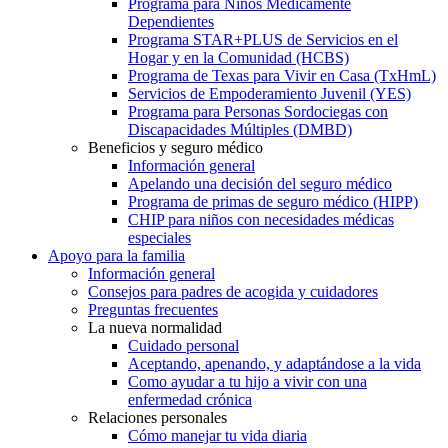
Programa para Niños Médicamente
Dependientes
Programa STAR+PLUS de Servicios en el
Hogar y en la Comunidad (HCBS)
Programa de Texas para Vivir en Casa (TxHmL)
Servicios de Empoderamiento Juvenil (YES)
Programa para Personas Sordociegas con
Discapacidades Múltiples (DMBD)
Beneficios y seguro médico
Información general
Apelando una decisión del seguro médico
Programa de primas de seguro médico (HIPP)
CHIP para niños con necesidades médicas
especiales
Apoyo para la familia
Información general
Consejos para padres de acogida y cuidadores
Preguntas frecuentes
La nueva normalidad
Cuidado personal
Aceptando, apenando, y adaptándose a la vida
Como ayudar a tu hijo a vivir con una
enfermedad crónica
Relaciones personales
Cómo manejar tu vida diaria