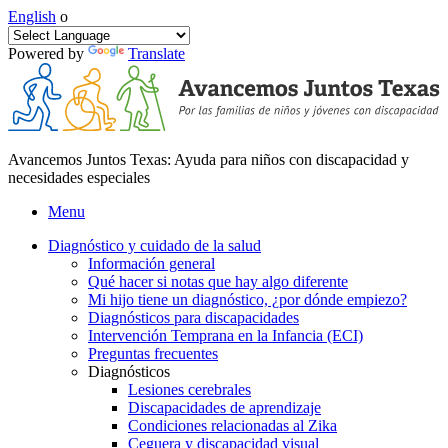
English
o
Powered by
Translate
Avancemos Juntos Texas: Ayuda para niños con discapacidad y
necesidades especiales
Menu
Diagnóstico y cuidado de la salud
Información general
Qué hacer si notas que hay algo diferente
Mi hijo tiene un diagnóstico, ¿por dónde empiezo?
Diagnósticos para discapacidades
Intervención Temprana en la Infancia (ECI)
Preguntas frecuentes
Diagnósticos
Lesiones cerebrales
Discapacidades de aprendizaje
Condiciones relacionadas al Zika
Ceguera y discapacidad visual