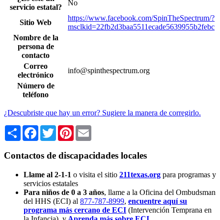
No
servicio estatal?
https://www.facebook.com/SpinTheSpectrum/?
Sitio Web
msclkid=22fb2d3baa5511ecade5639955b2febc
Nombre de la
persona de
contacto
Correo
info@spinthespectrum.org
electrónico
Número de
teléfono
¿Descubriste que hay un error? Sugiere la manera de corregirlo.
Share
Facebook
Twitter
Pinterest
Email
Contactos de discapacidades locales
Llame al 2-1-1
o visita el sitio
211texas.org
para programas y
servicios estatales
Para niños de 0 a 3 años
, llame a la Oficina del Ombudsman
del HHS (ECI) al
877-787-8999
,
encuentre aquí su
programa más cercano de ECI
(Intervención Temprana en
la Infancia),
y
Aprenda más sobre ECI