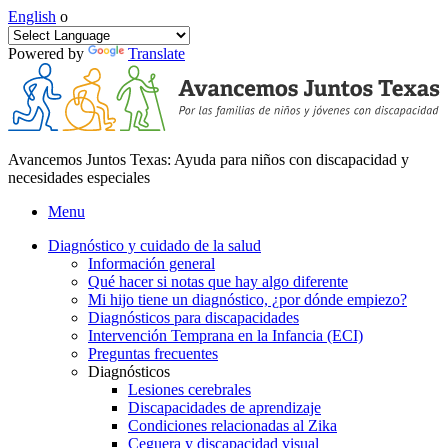
English
o
Powered by
Translate
Avancemos Juntos Texas: Ayuda para niños con discapacidad y
necesidades especiales
Menu
Diagnóstico y cuidado de la salud
Información general
Qué hacer si notas que hay algo diferente
Mi hijo tiene un diagnóstico, ¿por dónde empiezo?
Diagnósticos para discapacidades
Intervención Temprana en la Infancia (ECI)
Preguntas frecuentes
Diagnósticos
Lesiones cerebrales
Discapacidades de aprendizaje
Condiciones relacionadas al Zika
Ceguera y discapacidad visual