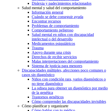
Dislexia y padecimientos relacionados
Salud mental y salud del comportamiento
Información general
Cuándo se debe conseguir ayuda
Encontrar recursos
Problemas de comportamiento
Comportamiento peligroso
Salud mental en niños con discapacidad
intelectual o del desarrollo
Medicamentos psiquiátricos
Trauma
Apoyo durante una crisis
Derechos de recibir servicios
Malas interpretaciones del comportamiento
Sistema de justicia para menores
Discapacidades múltiples, afecciones poco comunes o
casos sin diagnóstico
Niños con condición rara, varios diagnósticos o
no tiene diagnóstico
La odisea para obtener un diagnóstico por medio
de la genética
Trastornos genéticos
Cómo comprender las discapacidades invisibles
Cómo planificar y organizarte
Cómo hablar con tu médico