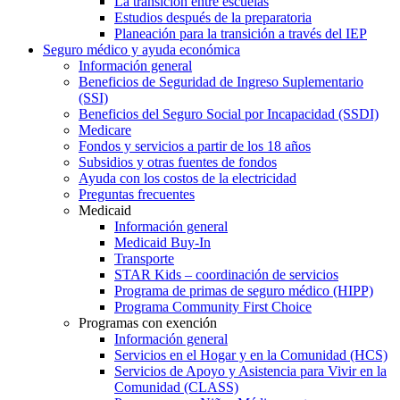
La transición entre escuelas
Estudios después de la preparatoria
Planeación para la transición a través del IEP
Seguro médico y ayuda económica
Información general
Beneficios de Seguridad de Ingreso Suplementario
(SSI)
Beneficios del Seguro Social por Incapacidad (SSDI)
Medicare
Fondos y servicios a partir de los 18 años
Subsidios y otras fuentes de fondos
Ayuda con los costos de la electricidad
Preguntas frecuentes
Medicaid
Información general
Medicaid Buy-In
Transporte
STAR Kids – coordinación de servicios
Programa de primas de seguro médico (HIPP)
Programa Community First Choice
Programas con exención
Información general
Servicios en el Hogar y en la Comunidad (HCS)
Servicios de Apoyo y Asistencia para Vivir en la
Comunidad (CLASS)