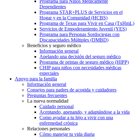
Programa para Niños Médicamente
Dependientes
Programa STAR+PLUS de Servicios en el
Hogar y en la Comunidad (HCBS)
Programa de Texas para Vivir en Casa (TxHmL)
Servicios de Empoderamiento Juvenil (YES)
Programa para Personas Sordociegas con
Discapacidades Múltiples (DMBD)
Beneficios y seguro médico
Información general
Apelando una decisión del seguro médico
Programa de primas de seguro médico (HIPP)
CHIP para niños con necesidades médicas
especiales
Apoyo para la familia
Información general
Consejos para padres de acogida y cuidadores
Preguntas frecuentes
La nueva normalidad
Cuidado personal
Aceptando, apenando, y adaptándose a la vida
Como ayudar a tu hijo a vivir con una
enfermedad crónica
Relaciones personales
Cómo manejar tu vida diaria