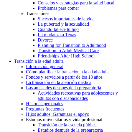
Consejos y estrategias para la salud bucal
Problemas para comer
Transiciónes
Sucesos importantes de la vida
La pubertad y la sexualidad
Cuando fallece tu hijo
La mudanza a Texas
Divorce
Planning for Transition to Adulthood
Transition to Adult Medical Care
Friendships After High School
Transición a la edad adulta
Información general
Cómo planificar la transición a la edad adulta
Fondos y servicios a partir de los 18 años
La transición en la atención médica
Las amistades después de la preparatoria
Actividades recreativas para adolescentes y
adultos con discapacidades
Historias personales
Preguntas frecuentes
Hijos adultos: Garantizar el apoyo
Estudios universitarios y vida profesional
Transición de la escuela pública
Estudios después de la preparatoria