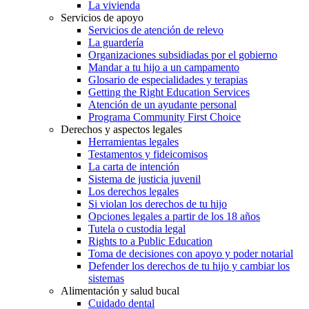
La vivienda
Servicios de apoyo
Servicios de atención de relevo
La guardería
Organizaciones subsidiadas por el gobierno
Mandar a tu hijo a un campamento
Glosario de especialidades y terapias
Getting the Right Education Services
Atención de un ayudante personal
Programa Community First Choice
Derechos y aspectos legales
Herramientas legales
Testamentos y fideicomisos
La carta de intención
Sistema de justicia juvenil
Los derechos legales
Si violan los derechos de tu hijo
Opciones legales a partir de los 18 años
Tutela o custodia legal
Rights to a Public Education
Toma de decisiones con apoyo y poder notarial
Defender los derechos de tu hijo y cambiar los
sistemas
Alimentación y salud bucal
Cuidado dental