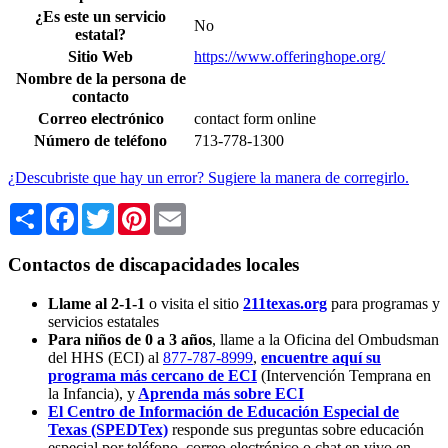
¿Es este un servicio
No
estatal?
Sitio Web
https://www.offeringhope.org/
Nombre de la persona de
contacto
Correo electrónico
contact form online
Número de teléfono
713-778-1300
¿Descubriste que hay un error? Sugiere la manera de corregirlo.
Share
Facebook
Twitter
Pinterest
Email
Contactos de discapacidades locales
Llame al 2-1-1
o visita el sitio
211texas.org
para programas y
servicios estatales
Para niños de 0 a 3 años
, llame a la Oficina del Ombudsman
del HHS (ECI) al
877-787-8999
,
encuentre aquí su
programa más cercano de ECI
(Intervención Temprana en
la Infancia),
y
Aprenda más sobre ECI
El Centro de Información de Educación Especial de
Texas (SPEDTex)
responde sus preguntas sobre educación
especial por teléfono, correo electrónico o chat en vivo en