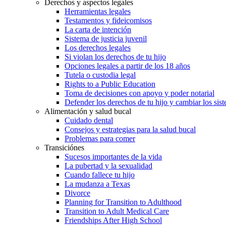
Derechos y aspectos legales
Herramientas legales
Testamentos y fideicomisos
La carta de intención
Sistema de justicia juvenil
Los derechos legales
Si violan los derechos de tu hijo
Opciones legales a partir de los 18 años
Tutela o custodia legal
Rights to a Public Education
Toma de decisiones con apoyo y poder notarial
Defender los derechos de tu hijo y cambiar los sis
Alimentación y salud bucal
Cuidado dental
Consejos y estrategias para la salud bucal
Problemas para comer
Transiciónes
Sucesos importantes de la vida
La pubertad y la sexualidad
Cuando fallece tu hijo
La mudanza a Texas
Divorce
Planning for Transition to Adulthood
Transition to Adult Medical Care
Friendships After High School