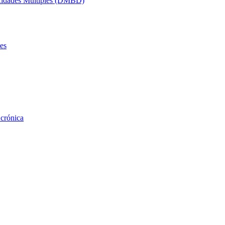
acidades Múltiples (DMBD)
es
 crónica