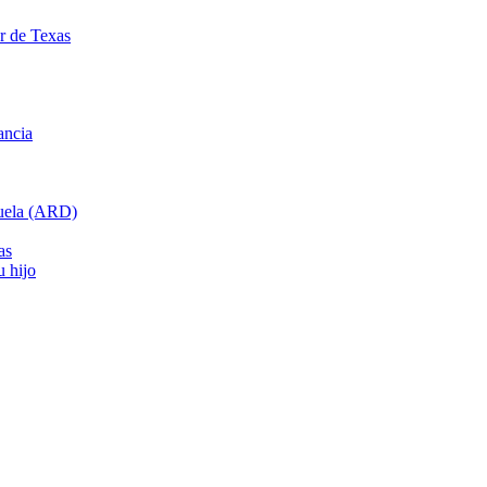
ar de Texas
ancia
cuela (ARD)
as
u hijo