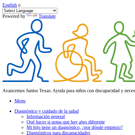
English
o
Powered by
Translate
Avancemos Juntos Texas: Ayuda para niños con discapacidad y neces
Menu
Diagnóstico y cuidado de la salud
Información general
Qué hacer si notas que hay algo diferente
Mi hijo tiene un diagnóstico, ¿por dónde empiezo?
Diagnósticos para discapacidades