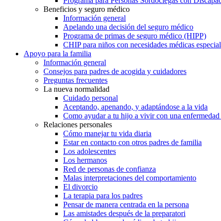
Programa para Personas Sordociegas con Discap
Beneficios y seguro médico
Información general
Apelando una decisión del seguro médico
Programa de primas de seguro médico (HIPP)
CHIP para niños con necesidades médicas especial
Apoyo para la familia
Información general
Consejos para padres de acogida y cuidadores
Preguntas frecuentes
La nueva normalidad
Cuidado personal
Aceptando, apenando, y adaptándose a la vida
Como ayudar a tu hijo a vivir con una enfermedad
Relaciones personales
Cómo manejar tu vida diaria
Estar en contacto con otros padres de familia
Los adolescentes
Los hermanos
Red de personas de confianza
Malas interpretaciones del comportamiento
El divorcio
La terapia para los padres
Pensar de manera centrada en la persona
Las amistades después de la preparatori