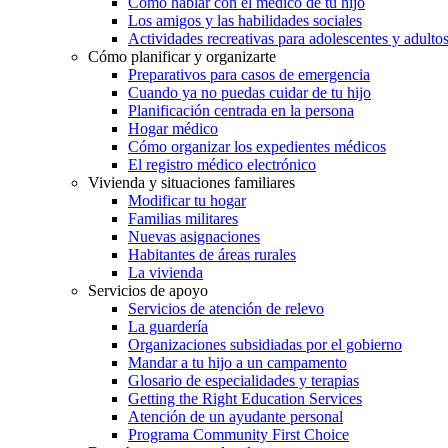
Cómo hablar con el médico de tu hijo
Los amigos y las habilidades sociales
Actividades recreativas para adolescentes y adulto
Cómo planificar y organizarte
Preparativos para casos de emergencia
Cuando ya no puedas cuidar de tu hijo
Planificación centrada en la persona
Hogar médico
Cómo organizar los expedientes médicos
El registro médico electrónico
Vivienda y situaciones familiares
Modificar tu hogar
Familias militares
Nuevas asignaciones
Habitantes de áreas rurales
La vivienda
Servicios de apoyo
Servicios de atención de relevo
La guardería
Organizaciones subsidiadas por el gobierno
Mandar a tu hijo a un campamento
Glosario de especialidades y terapias
Getting the Right Education Services
Atención de un ayudante personal
Programa Community First Choice