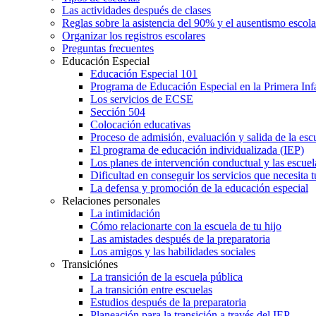
Las actividades después de clases
Reglas sobre la asistencia del 90% y el ausentismo escol
Organizar los registros escolares
Preguntas frecuentes
Educación Especial
Educación Especial 101
Programa de Educación Especial en la Primera Inf
Los servicios de ECSE
Sección 504
Colocación educativas
Proceso de admisión, evaluación y salida de la es
El programa de educación individualizada (IEP)
Los planes de intervención conductual y las escuel
Dificultad en conseguir los servicios que necesita t
La defensa y promoción de la educación especial
Relaciones personales
La intimidación
Cómo relacionarte con la escuela de tu hijo
Las amistades después de la preparatoria
Los amigos y las habilidades sociales
Transiciónes
La transición de la escuela pública
La transición entre escuelas
Estudios después de la preparatoria
Planeación para la transición a través del IEP