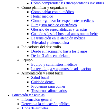
Cómo comprender las discapacidades invisibles
Cómo planificar y organizarte
Cómo hablar con tu médico
Hogar médico
Cómo organizar los expedientes médicos
El registro médico electrónico
Glosario de especialidades y terapias
Cuando sales del hospital antes que tu bebé
La transición en la atención médica
Telesalud y telemedicina
Indicadores del desarrollo
Desde el nacimiento hasta los 3 años
De los 3 años en adelante
Equipo
Equipo y suministros médicos
La tecnología y aparatos de adaptación
Alimentación y salud bucal
Salud bucal
Cuidado dental
Problemas para comer
Trastornos alimentarios
Educación y escuelas
Información general
Derecho a la educación pública
Tipos de escuelas