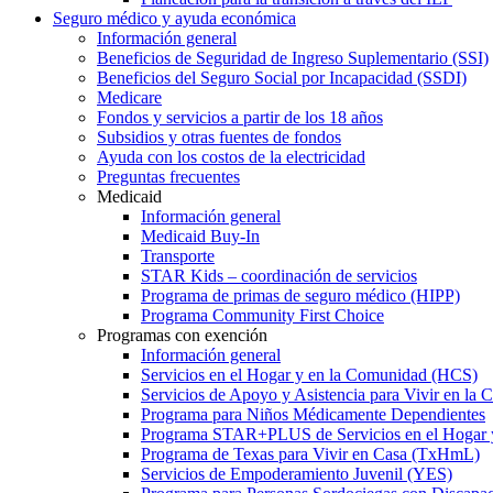
Seguro médico y ayuda económica
Información general
Beneficios de Seguridad de Ingreso Suplementario (SSI)
Beneficios del Seguro Social por Incapacidad (SSDI)
Medicare
Fondos y servicios a partir de los 18 años
Subsidios y otras fuentes de fondos
Ayuda con los costos de la electricidad
Preguntas frecuentes
Medicaid
Información general
Medicaid Buy-In
Transporte
STAR Kids – coordinación de servicios
Programa de primas de seguro médico (HIPP)
Programa Community First Choice
Programas con exención
Información general
Servicios en el Hogar y en la Comunidad (HCS)
Servicios de Apoyo y Asistencia para Vivir en l
Programa para Niños Médicamente Dependientes
Programa STAR+PLUS de Servicios en el Hogar
Programa de Texas para Vivir en Casa (TxHmL)
Servicios de Empoderamiento Juvenil (YES)