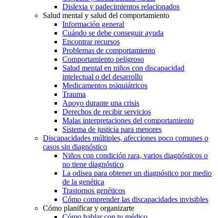
Dislexia y padecimientos relacionados
Salud mental y salud del comportamiento
Información general
Cuándo se debe conseguir ayuda
Encontrar recursos
Problemas de comportamiento
Comportamiento peligroso
Salud mental en niños con discapacidad
intelectual o del desarrollo
Medicamentos psiquiátricos
Trauma
Apoyo durante una crisis
Derechos de recibir servicios
Malas interpretaciones del comportamiento
Sistema de justicia para menores
Discapacidades múltiples, afecciones poco comunes o
casos sin diagnóstico
Niños con condición rara, varios diagnósticos o
no tiene diagnóstico
La odisea para obtener un diagnóstico por medio
de la genética
Trastornos genéticos
Cómo comprender las discapacidades invisibles
Cómo planificar y organizarte
Cómo hablar con tu médico