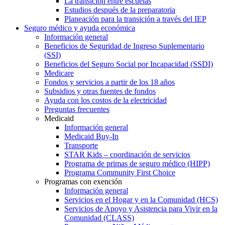
La transición entre escuelas
Estudios después de la preparatoria
Planeación para la transición a través del IEP
Seguro médico y ayuda económica
Información general
Beneficios de Seguridad de Ingreso Suplementario
(SSI)
Beneficios del Seguro Social por Incapacidad (SSDI)
Medicare
Fondos y servicios a partir de los 18 años
Subsidios y otras fuentes de fondos
Ayuda con los costos de la electricidad
Preguntas frecuentes
Medicaid
Información general
Medicaid Buy-In
Transporte
STAR Kids – coordinación de servicios
Programa de primas de seguro médico (HIPP)
Programa Community First Choice
Programas con exención
Información general
Servicios en el Hogar y en la Comunidad (HCS)
Servicios de Apoyo y Asistencia para Vivir en la
Comunidad (CLASS)