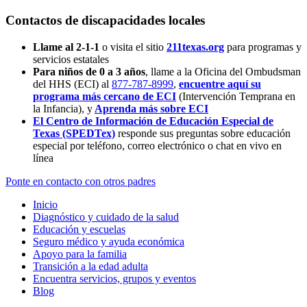
Contactos de discapacidades locales
Llame al 2-1-1
o visita el sitio
211texas.org
para programas y
servicios estatales
Para niños de 0 a 3 años
, llame a la Oficina del Ombudsman
del HHS (ECI) al
877-787-8999
,
encuentre aquí su
programa más cercano de ECI
(Intervención Temprana en
la Infancia),
y
Aprenda más sobre ECI
El Centro de Información de Educación Especial de
Texas (SPEDTex)
responde sus preguntas sobre educación
especial por teléfono, correo electrónico o chat en vivo en
línea
Ponte en contacto con otros padres
Inicio
Diagnóstico y cuidado de la salud
Educación y escuelas
Seguro médico y ayuda económica
Apoyo para la familia
Transición a la edad adulta
Encuentra servicios, grupos y eventos
Blog