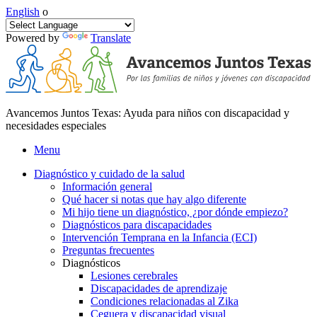
English
o
Powered by
Translate
Avancemos Juntos Texas: Ayuda para niños con discapacidad y
necesidades especiales
Menu
Diagnóstico y cuidado de la salud
Información general
Qué hacer si notas que hay algo diferente
Mi hijo tiene un diagnóstico, ¿por dónde empiezo?
Diagnósticos para discapacidades
Intervención Temprana en la Infancia (ECI)
Preguntas frecuentes
Diagnósticos
Lesiones cerebrales
Discapacidades de aprendizaje
Condiciones relacionadas al Zika
Ceguera y discapacidad visual