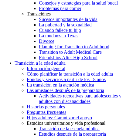
Consejos y estrategias para la salud bucal
Problemas para comer
Transiciónes
Sucesos importantes de la vida
La pubertad y la sexualidad
Cuando fallece tu hijo
La mudanza a Texas
Divorce
Planning for Transition to Adulthood
Transition to Adult Medical Care
Friendships After High School
Transición a la edad adulta
Información general
Cómo planificar la transición a la edad adulta
Fondos y servicios a partir de los 18 años
La transición en la atención médica
Las amistades después de la preparatoria
Actividades recreativas para adolescentes y
adultos con discapacidades
Historias personales
Preguntas frecuentes
Hijos adultos: Garantizar el apoyo
Estudios universitarios y vida profesional
Transición de la escuela pública
Estudios después de la preparatoria