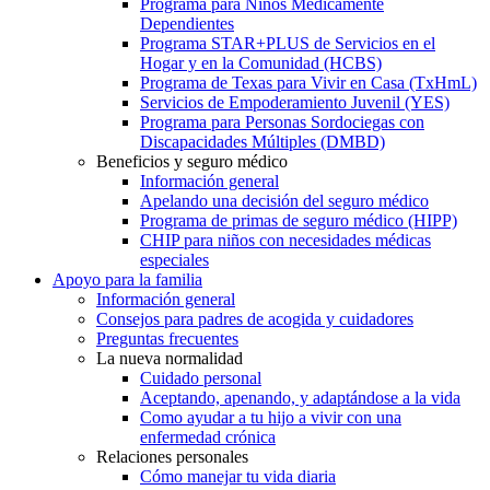
Programa para Niños Médicamente
Dependientes
Programa STAR+PLUS de Servicios en el
Hogar y en la Comunidad (HCBS)
Programa de Texas para Vivir en Casa (TxHmL)
Servicios de Empoderamiento Juvenil (YES)
Programa para Personas Sordociegas con
Discapacidades Múltiples (DMBD)
Beneficios y seguro médico
Información general
Apelando una decisión del seguro médico
Programa de primas de seguro médico (HIPP)
CHIP para niños con necesidades médicas
especiales
Apoyo para la familia
Información general
Consejos para padres de acogida y cuidadores
Preguntas frecuentes
La nueva normalidad
Cuidado personal
Aceptando, apenando, y adaptándose a la vida
Como ayudar a tu hijo a vivir con una
enfermedad crónica
Relaciones personales
Cómo manejar tu vida diaria