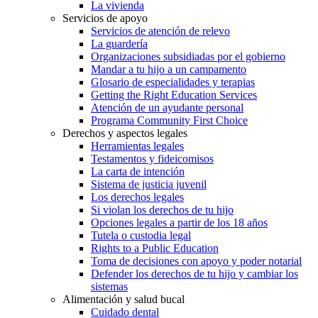
La vivienda
Servicios de apoyo
Servicios de atención de relevo
La guardería
Organizaciones subsidiadas por el gobierno
Mandar a tu hijo a un campamento
Glosario de especialidades y terapias
Getting the Right Education Services
Atención de un ayudante personal
Programa Community First Choice
Derechos y aspectos legales
Herramientas legales
Testamentos y fideicomisos
La carta de intención
Sistema de justicia juvenil
Los derechos legales
Si violan los derechos de tu hijo
Opciones legales a partir de los 18 años
Tutela o custodia legal
Rights to a Public Education
Toma de decisiones con apoyo y poder notarial
Defender los derechos de tu hijo y cambiar los
sistemas
Alimentación y salud bucal
Cuidado dental