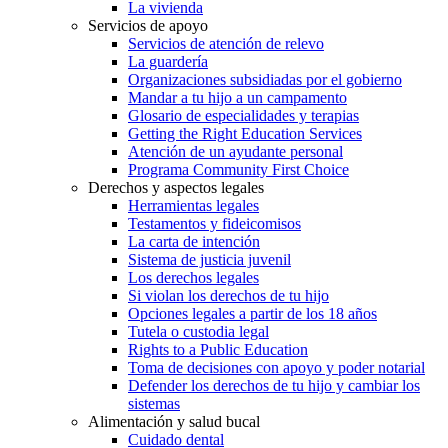
La vivienda
Servicios de apoyo
Servicios de atención de relevo
La guardería
Organizaciones subsidiadas por el gobierno
Mandar a tu hijo a un campamento
Glosario de especialidades y terapias
Getting the Right Education Services
Atención de un ayudante personal
Programa Community First Choice
Derechos y aspectos legales
Herramientas legales
Testamentos y fideicomisos
La carta de intención
Sistema de justicia juvenil
Los derechos legales
Si violan los derechos de tu hijo
Opciones legales a partir de los 18 años
Tutela o custodia legal
Rights to a Public Education
Toma de decisiones con apoyo y poder notarial
Defender los derechos de tu hijo y cambiar los
sistemas
Alimentación y salud bucal
Cuidado dental