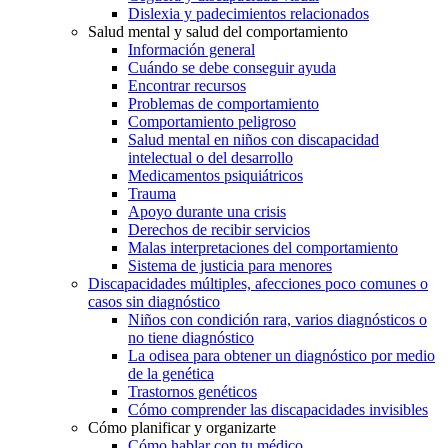
Dislexia y padecimientos relacionados
Salud mental y salud del comportamiento
Información general
Cuándo se debe conseguir ayuda
Encontrar recursos
Problemas de comportamiento
Comportamiento peligroso
Salud mental en niños con discapacidad
intelectual o del desarrollo
Medicamentos psiquiátricos
Trauma
Apoyo durante una crisis
Derechos de recibir servicios
Malas interpretaciones del comportamiento
Sistema de justicia para menores
Discapacidades múltiples, afecciones poco comunes o
casos sin diagnóstico
Niños con condición rara, varios diagnósticos o
no tiene diagnóstico
La odisea para obtener un diagnóstico por medio
de la genética
Trastornos genéticos
Cómo comprender las discapacidades invisibles
Cómo planificar y organizarte
Cómo hablar con tu médico