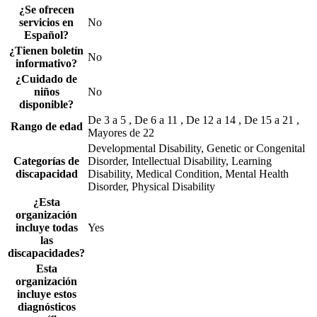
¿Se ofrecen
servicios en
No
Español?
¿Tienen boletín
No
informativo?
¿Cuidado de
niños
No
disponible?
De 3 a 5 , De 6 a 11 , De 12 a 14 , De 15 a 21 ,
Rango de edad
Mayores de 22
Developmental Disability, Genetic or Congenital
Categorías de
Disorder, Intellectual Disability, Learning
discapacidad
Disability, Medical Condition, Mental Health
Disorder, Physical Disability
¿Esta
organización
incluye todas
Yes
las
discapacidades?
Esta
organización
incluye estos
diagnósticos