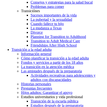
Consejos y estrategias para la salud bucal
Problemas para comer
Transiciónes
Sucesos importantes de la vida
La pubertad y la sexualidad
Cuando fallece tu hijo
La mudanza a Texas
Divorce
Planning for Transition to Adulthood
Transition to Adult Medical Care
Friendships After High School
Transición a la edad adulta
Información general
Cómo planificar la transición a la edad adulta
Fondos y servicios a partir de los 18 años
La transición en la atención médica
Las amistades después de la preparatoria
Actividades recreativas para adolescentes y
adultos con discapacidades
Historias personales
Preguntas frecuentes
Hijos adultos: Garantizar el apoyo
Estudios universitarios y vida profesional
Transición de la escuela pública
Estudios después de la preparatoria