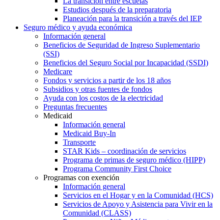
La transición entre escuelas
Estudios después de la preparatoria
Planeación para la transición a través del IEP
Seguro médico y ayuda económica
Información general
Beneficios de Seguridad de Ingreso Suplementario
(SSI)
Beneficios del Seguro Social por Incapacidad (SSDI)
Medicare
Fondos y servicios a partir de los 18 años
Subsidios y otras fuentes de fondos
Ayuda con los costos de la electricidad
Preguntas frecuentes
Medicaid
Información general
Medicaid Buy-In
Transporte
STAR Kids – coordinación de servicios
Programa de primas de seguro médico (HIPP)
Programa Community First Choice
Programas con exención
Información general
Servicios en el Hogar y en la Comunidad (HCS)
Servicios de Apoyo y Asistencia para Vivir en la
Comunidad (CLASS)