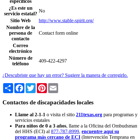
específicos
¿Es este un
No
servicio estatal?
Sitio Web
http://www.stable-spirit.org/
Nombre de la
persona de
Contact form online
contacto
Correo
electrónico
Número de
409-422-4297
teléfono
¿Descubriste que hay un error? Sugiere la manera de corregirlo.
Share
Facebook
Twitter
Pinterest
Email
Contactos de discapacidades locales
Llame al 2-1-1
o visita el sitio
211texas.org
para programas y
servicios estatales
Para niños de 0 a 3 años
, llame a la Oficina del Ombudsman
del HHS (ECI) al
877-787-8999
,
encuentre aquí su
programa más cercano de ECI
(Intervención Temprana en