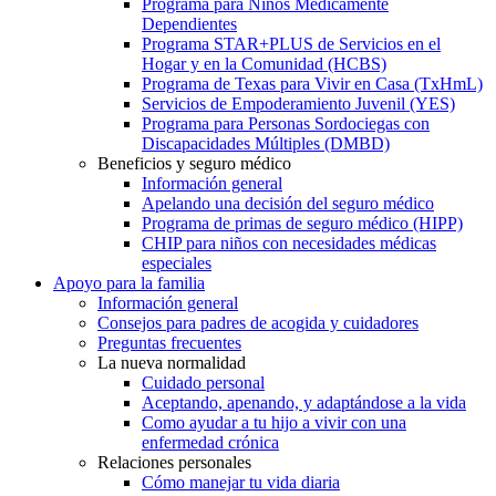
Programa para Niños Médicamente
Dependientes
Programa STAR+PLUS de Servicios en el
Hogar y en la Comunidad (HCBS)
Programa de Texas para Vivir en Casa (TxHmL)
Servicios de Empoderamiento Juvenil (YES)
Programa para Personas Sordociegas con
Discapacidades Múltiples (DMBD)
Beneficios y seguro médico
Información general
Apelando una decisión del seguro médico
Programa de primas de seguro médico (HIPP)
CHIP para niños con necesidades médicas
especiales
Apoyo para la familia
Información general
Consejos para padres de acogida y cuidadores
Preguntas frecuentes
La nueva normalidad
Cuidado personal
Aceptando, apenando, y adaptándose a la vida
Como ayudar a tu hijo a vivir con una
enfermedad crónica
Relaciones personales
Cómo manejar tu vida diaria