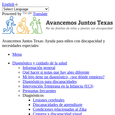
English
o
Powered by
Translate
Avancemos Juntos Texas: Ayuda para niños con discapacidad y
necesidades especiales
Menu
Diagnóstico y cuidado de la salud
Información general
Qué hacer si notas que hay algo diferente
Mi hijo tiene un diagnóstico, ¿por dónde empiezo?
Diagnósticos para discapacidades
Intervención Temprana en la Infancia (ECI)
Preguntas frecuentes
Diagnósticos
Lesiones cerebrales
Discapacidades de aprendizaje
Condiciones relacionadas al Zika
Ceguera y discapacidad visual