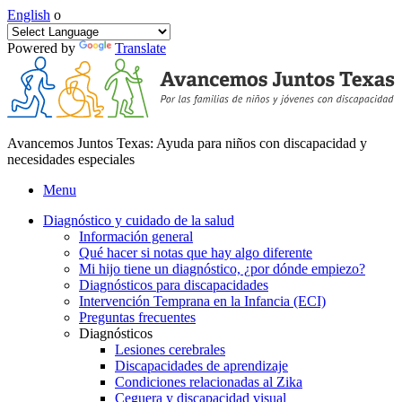
English
o
Powered by
Translate
Avancemos Juntos Texas: Ayuda para niños con discapacidad y
necesidades especiales
Menu
Diagnóstico y cuidado de la salud
Información general
Qué hacer si notas que hay algo diferente
Mi hijo tiene un diagnóstico, ¿por dónde empiezo?
Diagnósticos para discapacidades
Intervención Temprana en la Infancia (ECI)
Preguntas frecuentes
Diagnósticos
Lesiones cerebrales
Discapacidades de aprendizaje
Condiciones relacionadas al Zika
Ceguera y discapacidad visual