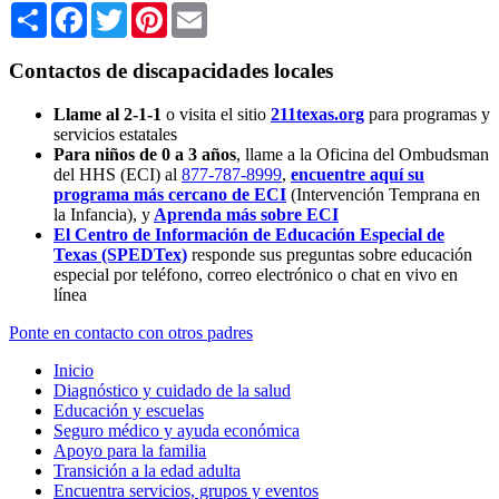
Share
Facebook
Twitter
Pinterest
Email
Contactos de discapacidades locales
Llame al 2-1-1
o visita el sitio
211texas.org
para programas y
servicios estatales
Para niños de 0 a 3 años
, llame a la Oficina del Ombudsman
del HHS (ECI) al
877-787-8999
,
encuentre aquí su
programa más cercano de ECI
(Intervención Temprana en
la Infancia),
y
Aprenda más sobre ECI
El Centro de Información de Educación Especial de
Texas (SPEDTex)
responde sus preguntas sobre educación
especial por teléfono, correo electrónico o chat en vivo en
línea
Ponte en contacto con otros padres
Inicio
Diagnóstico y cuidado de la salud
Educación y escuelas
Seguro médico y ayuda económica
Apoyo para la familia
Transición a la edad adulta
Encuentra servicios, grupos y eventos