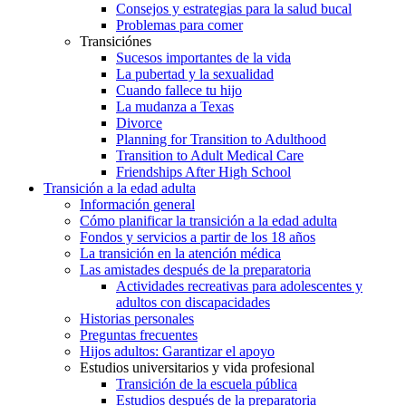
Consejos y estrategias para la salud bucal
Problemas para comer
Transiciónes
Sucesos importantes de la vida
La pubertad y la sexualidad
Cuando fallece tu hijo
La mudanza a Texas
Divorce
Planning for Transition to Adulthood
Transition to Adult Medical Care
Friendships After High School
Transición a la edad adulta
Información general
Cómo planificar la transición a la edad adulta
Fondos y servicios a partir de los 18 años
La transición en la atención médica
Las amistades después de la preparatoria
Actividades recreativas para adolescentes y
adultos con discapacidades
Historias personales
Preguntas frecuentes
Hijos adultos: Garantizar el apoyo
Estudios universitarios y vida profesional
Transición de la escuela pública
Estudios después de la preparatoria