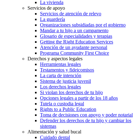
La vivienda
Servicios de apoyo
Servicios de atención de relevo
La guardería
Organizaciones subsidiadas por el gobierno
Mandar a tu hijo a un campamento
Glosario de especialidades y terapias
Getting the Right Education Services
Atención de un ayudante personal
Programa Community First Choice
Derechos y aspectos legales
Herramientas legales
Testamentos y fideicomisos
La carta de intención
Sistema de justicia juvenil
Los derechos legales
Si violan los derechos de tu hijo
Opciones legales a partir de los 18 años
Tutela o custodia legal
Rights to a Public Education
Toma de decisiones con apoyo y poder notarial
Defender los derechos de tu hijo y cambiar los
sistemas
Alimentación y salud bucal
Cuidado dental