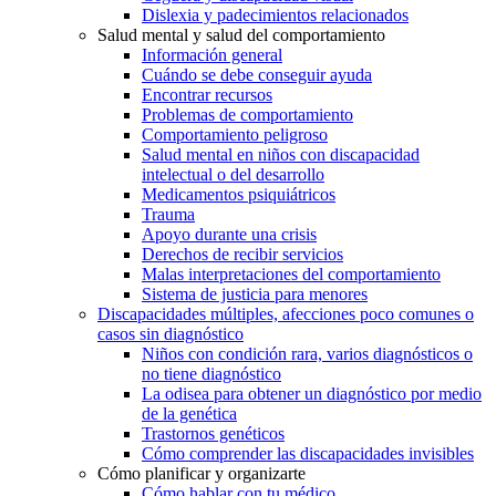
Dislexia y padecimientos relacionados
Salud mental y salud del comportamiento
Información general
Cuándo se debe conseguir ayuda
Encontrar recursos
Problemas de comportamiento
Comportamiento peligroso
Salud mental en niños con discapacidad
intelectual o del desarrollo
Medicamentos psiquiátricos
Trauma
Apoyo durante una crisis
Derechos de recibir servicios
Malas interpretaciones del comportamiento
Sistema de justicia para menores
Discapacidades múltiples, afecciones poco comunes o
casos sin diagnóstico
Niños con condición rara, varios diagnósticos o
no tiene diagnóstico
La odisea para obtener un diagnóstico por medio
de la genética
Trastornos genéticos
Cómo comprender las discapacidades invisibles
Cómo planificar y organizarte
Cómo hablar con tu médico