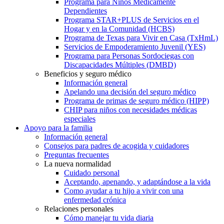
Programa para Niños Médicamente
Dependientes
Programa STAR+PLUS de Servicios en el
Hogar y en la Comunidad (HCBS)
Programa de Texas para Vivir en Casa (TxHmL)
Servicios de Empoderamiento Juvenil (YES)
Programa para Personas Sordociegas con
Discapacidades Múltiples (DMBD)
Beneficios y seguro médico
Información general
Apelando una decisión del seguro médico
Programa de primas de seguro médico (HIPP)
CHIP para niños con necesidades médicas
especiales
Apoyo para la familia
Información general
Consejos para padres de acogida y cuidadores
Preguntas frecuentes
La nueva normalidad
Cuidado personal
Aceptando, apenando, y adaptándose a la vida
Como ayudar a tu hijo a vivir con una
enfermedad crónica
Relaciones personales
Cómo manejar tu vida diaria