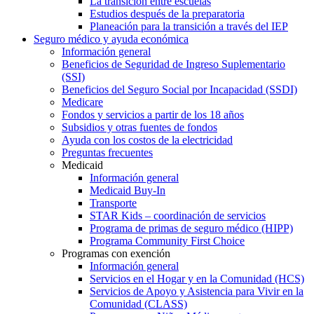
La transición entre escuelas
Estudios después de la preparatoria
Planeación para la transición a través del IEP
Seguro médico y ayuda económica
Información general
Beneficios de Seguridad de Ingreso Suplementario
(SSI)
Beneficios del Seguro Social por Incapacidad (SSDI)
Medicare
Fondos y servicios a partir de los 18 años
Subsidios y otras fuentes de fondos
Ayuda con los costos de la electricidad
Preguntas frecuentes
Medicaid
Información general
Medicaid Buy-In
Transporte
STAR Kids – coordinación de servicios
Programa de primas de seguro médico (HIPP)
Programa Community First Choice
Programas con exención
Información general
Servicios en el Hogar y en la Comunidad (HCS)
Servicios de Apoyo y Asistencia para Vivir en la
Comunidad (CLASS)