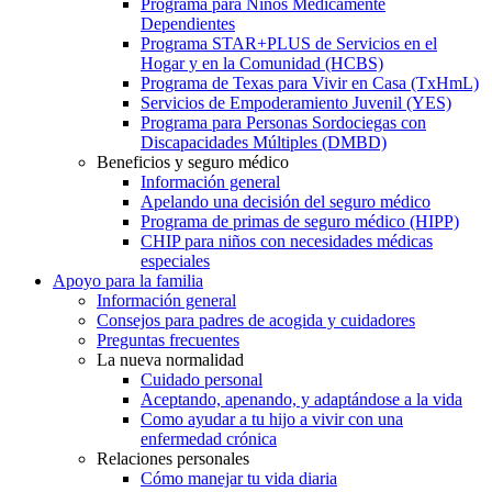
Programa para Niños Médicamente
Dependientes
Programa STAR+PLUS de Servicios en el
Hogar y en la Comunidad (HCBS)
Programa de Texas para Vivir en Casa (TxHmL)
Servicios de Empoderamiento Juvenil (YES)
Programa para Personas Sordociegas con
Discapacidades Múltiples (DMBD)
Beneficios y seguro médico
Información general
Apelando una decisión del seguro médico
Programa de primas de seguro médico (HIPP)
CHIP para niños con necesidades médicas
especiales
Apoyo para la familia
Información general
Consejos para padres de acogida y cuidadores
Preguntas frecuentes
La nueva normalidad
Cuidado personal
Aceptando, apenando, y adaptándose a la vida
Como ayudar a tu hijo a vivir con una
enfermedad crónica
Relaciones personales
Cómo manejar tu vida diaria