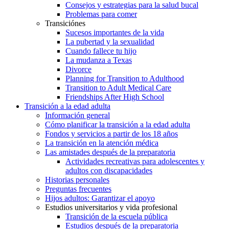
Consejos y estrategias para la salud bucal
Problemas para comer
Transiciónes
Sucesos importantes de la vida
La pubertad y la sexualidad
Cuando fallece tu hijo
La mudanza a Texas
Divorce
Planning for Transition to Adulthood
Transition to Adult Medical Care
Friendships After High School
Transición a la edad adulta
Información general
Cómo planificar la transición a la edad adulta
Fondos y servicios a partir de los 18 años
La transición en la atención médica
Las amistades después de la preparatoria
Actividades recreativas para adolescentes y
adultos con discapacidades
Historias personales
Preguntas frecuentes
Hijos adultos: Garantizar el apoyo
Estudios universitarios y vida profesional
Transición de la escuela pública
Estudios después de la preparatoria