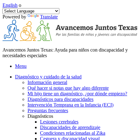
English
o
Powered by
Translate
Avancemos Juntos Texas: Ayuda para niños con discapacidad y
necesidades especiales
Menu
Diagnóstico y cuidado de la salud
Información general
Qué hacer si notas que hay algo diferente
Mi hijo tiene un diagnóstico, ¿por dónde empiezo?
Diagnósticos para discapacidades
Intervención Temprana en la Infancia (ECI)
Preguntas frecuentes
Diagnósticos
Lesiones cerebrales
Discapacidades de aprendizaje
Condiciones relacionadas al Zika
Ceguera y discapacidad visual