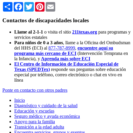
Share
Facebook
Twitter
Pinterest
Email
Contactos de discapacidades locales
Llame al 2-1-1
o visita el sitio
211texas.org
para programas y
servicios estatales
Para niños de 0 a 3 años
, llame a la Oficina del Ombudsman
del HHS (ECI) al
877-787-8999
,
encuentre aquí su
programa más cercano de ECI
(Intervención Temprana en
la Infancia),
y
Aprenda más sobre ECI
El Centro de Información de Educación Especial de
Texas (SPEDTex)
responde sus preguntas sobre educación
especial por teléfono, correo electrónico o chat en vivo en
línea
Ponte en contacto con otros padres
Inicio
Diagnóstico y cuidado de la salud
Educación y escuelas
Seguro médico y ayuda económica
Apoyo para la familia
Transición a la edad adulta
Encuentra servicios, grupos y eventos