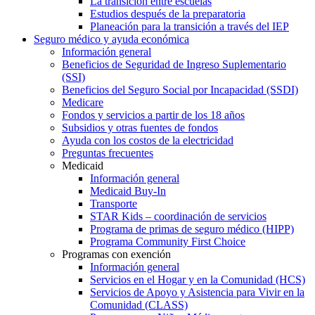
La transición entre escuelas
Estudios después de la preparatoria
Planeación para la transición a través del IEP
Seguro médico y ayuda económica
Información general
Beneficios de Seguridad de Ingreso Suplementario
(SSI)
Beneficios del Seguro Social por Incapacidad (SSDI)
Medicare
Fondos y servicios a partir de los 18 años
Subsidios y otras fuentes de fondos
Ayuda con los costos de la electricidad
Preguntas frecuentes
Medicaid
Información general
Medicaid Buy-In
Transporte
STAR Kids – coordinación de servicios
Programa de primas de seguro médico (HIPP)
Programa Community First Choice
Programas con exención
Información general
Servicios en el Hogar y en la Comunidad (HCS)
Servicios de Apoyo y Asistencia para Vivir en la
Comunidad (CLASS)