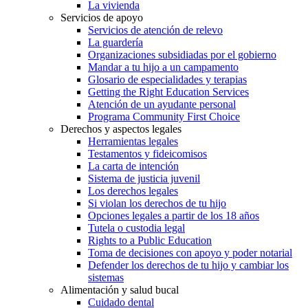
La vivienda
Servicios de apoyo
Servicios de atención de relevo
La guardería
Organizaciones subsidiadas por el gobierno
Mandar a tu hijo a un campamento
Glosario de especialidades y terapias
Getting the Right Education Services
Atención de un ayudante personal
Programa Community First Choice
Derechos y aspectos legales
Herramientas legales
Testamentos y fideicomisos
La carta de intención
Sistema de justicia juvenil
Los derechos legales
Si violan los derechos de tu hijo
Opciones legales a partir de los 18 años
Tutela o custodia legal
Rights to a Public Education
Toma de decisiones con apoyo y poder notarial
Defender los derechos de tu hijo y cambiar los
sistemas
Alimentación y salud bucal
Cuidado dental