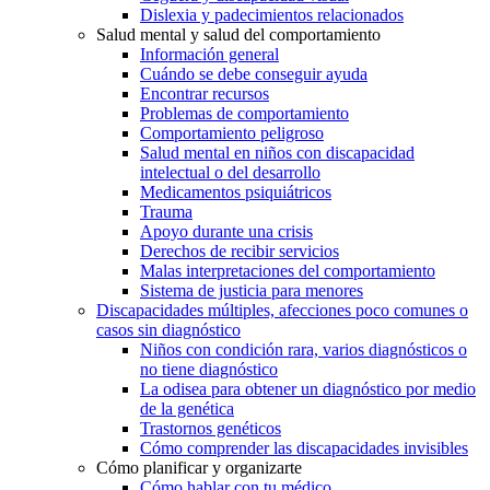
Dislexia y padecimientos relacionados
Salud mental y salud del comportamiento
Información general
Cuándo se debe conseguir ayuda
Encontrar recursos
Problemas de comportamiento
Comportamiento peligroso
Salud mental en niños con discapacidad
intelectual o del desarrollo
Medicamentos psiquiátricos
Trauma
Apoyo durante una crisis
Derechos de recibir servicios
Malas interpretaciones del comportamiento
Sistema de justicia para menores
Discapacidades múltiples, afecciones poco comunes o
casos sin diagnóstico
Niños con condición rara, varios diagnósticos o
no tiene diagnóstico
La odisea para obtener un diagnóstico por medio
de la genética
Trastornos genéticos
Cómo comprender las discapacidades invisibles
Cómo planificar y organizarte
Cómo hablar con tu médico