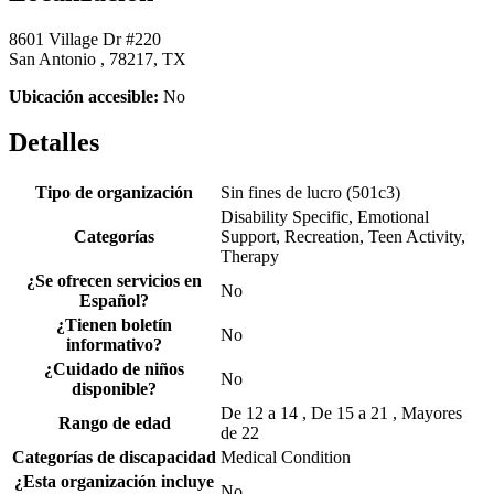
8601 Village Dr #220
San Antonio , 78217, TX
Ubicación accesible:
No
Detalles
Tipo de organización
Sin fines de lucro (501c3)
Disability Specific, Emotional
Categorías
Support, Recreation, Teen Activity,
Therapy
¿Se ofrecen servicios en
No
Español?
¿Tienen boletín
No
informativo?
¿Cuidado de niños
No
disponible?
De 12 a 14 , De 15 a 21 , Mayores
Rango de edad
de 22
Categorías de discapacidad
Medical Condition
¿Esta organización incluye
No