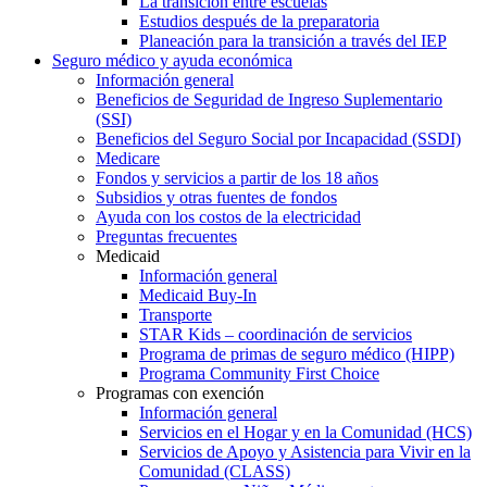
La transición entre escuelas
Estudios después de la preparatoria
Planeación para la transición a través del IEP
Seguro médico y ayuda económica
Información general
Beneficios de Seguridad de Ingreso Suplementario
(SSI)
Beneficios del Seguro Social por Incapacidad (SSDI)
Medicare
Fondos y servicios a partir de los 18 años
Subsidios y otras fuentes de fondos
Ayuda con los costos de la electricidad
Preguntas frecuentes
Medicaid
Información general
Medicaid Buy-In
Transporte
STAR Kids – coordinación de servicios
Programa de primas de seguro médico (HIPP)
Programa Community First Choice
Programas con exención
Información general
Servicios en el Hogar y en la Comunidad (HCS)
Servicios de Apoyo y Asistencia para Vivir en la
Comunidad (CLASS)