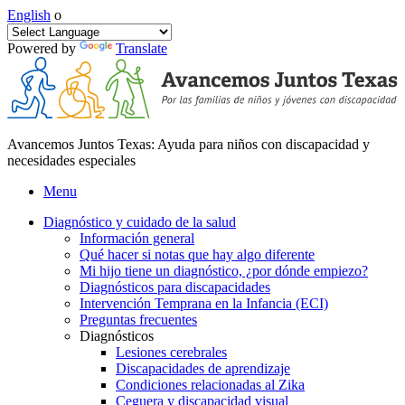
English
o
Powered by
Translate
Avancemos Juntos Texas: Ayuda para niños con discapacidad y
necesidades especiales
Menu
Diagnóstico y cuidado de la salud
Información general
Qué hacer si notas que hay algo diferente
Mi hijo tiene un diagnóstico, ¿por dónde empiezo?
Diagnósticos para discapacidades
Intervención Temprana en la Infancia (ECI)
Preguntas frecuentes
Diagnósticos
Lesiones cerebrales
Discapacidades de aprendizaje
Condiciones relacionadas al Zika
Ceguera y discapacidad visual