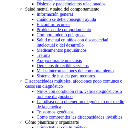
Dislexia y padecimientos relacionados
Salud mental y salud del comportamiento
Información general
Cuándo se debe conseguir ayuda
Encontrar recursos
Problemas de comportamiento
Comportamiento peligroso
Salud mental en niños con discapacidad
intelectual o del desarrollo
Medicamentos psiquiátricos
Trauma
Apoyo durante una crisis
Derechos de recibir servicios
Malas interpretaciones del comportamiento
Sistema de justicia para menores
Discapacidades múltiples, afecciones poco comunes o
casos sin diagnóstico
Niños con condición rara, varios diagnósticos o
no tiene diagnóstico
La odisea para obtener un diagnóstico por medio
de la genética
Trastornos genéticos
Cómo comprender las discapacidades invisibles
Cómo planificar y organizarte
Cómo hablar con tu médico