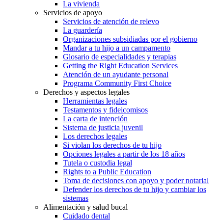
La vivienda
Servicios de apoyo
Servicios de atención de relevo
La guardería
Organizaciones subsidiadas por el gobierno
Mandar a tu hijo a un campamento
Glosario de especialidades y terapias
Getting the Right Education Services
Atención de un ayudante personal
Programa Community First Choice
Derechos y aspectos legales
Herramientas legales
Testamentos y fideicomisos
La carta de intención
Sistema de justicia juvenil
Los derechos legales
Si violan los derechos de tu hijo
Opciones legales a partir de los 18 años
Tutela o custodia legal
Rights to a Public Education
Toma de decisiones con apoyo y poder notarial
Defender los derechos de tu hijo y cambiar los
sistemas
Alimentación y salud bucal
Cuidado dental