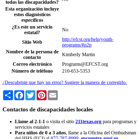
todas las discapacidades?
Esta organización incluye
estos diagnósticos
específicos
¿Es este un servicio
No
estatal?
http://efcst.org/help/youth-
Sitio Web
programs/#p2p
Nombre de la persona de
Kimberly Martin
contacto
Correo electrónico
Programs@EFCST.org
Número de teléfono
210-653-5353
¿Descubriste que hay un error? Sugiere la manera de corregirlo.
Share
Facebook
Twitter
Pinterest
Email
Contactos de discapacidades locales
Llame al 2-1-1
o visita el sitio
211texas.org
para programas y
servicios estatales
Para niños de 0 a 3 años
, llame a la Oficina del Ombudsman
del HHS (ECI) al
877-787-8999
,
encuentre aquí su