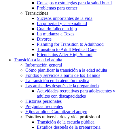
Consejos y estrategias para la salud bucal
Problemas para comer
Transiciónes
Sucesos importantes de la vida
La pubertad y la sexualidad
Cuando fallece tu hijo
La mudanza a Texas
Divorce
Planning for Transition to Adulthood
Transition to Adult Medical Care
Friendships After High School
Transición a la edad adulta
Información general
Cómo planificar la transición a la edad adulta
Fondos y servicios a partir de los 18 años
La transición en la atención médica
Las amistades después de la preparatoria
Actividades recreativas para adolescentes y
adultos con discapacidades
Historias personales
Preguntas frecuentes
Hijos adultos: Garantizar el apoyo
Estudios universitarios y vida profesional
Transición de la escuela pública
Estudios después de la preparatoria