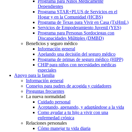
Programa para Niños Médicamente
Dependientes
Programa STAR+PLUS de Servicios en el
Hogar y en la Comunidad (HCBS)
Programa de Texas para Vivir en Casa (TxHmL)
Servicios de Empoderamiento Juvenil (YES)
Programa para Personas Sordociegas con
Discapacidades Múltiples (DMBD)
Beneficios y seguro médico
Información general
Apelando una decisión del seguro médico
Programa de primas de seguro médico (HIPP)
CHIP para niños con necesidades médicas
especiales
Apoyo para la familia
Información general
Consejos para padres de acogida y cuidadores
Preguntas frecuentes
La nueva normalidad
Cuidado personal
Aceptando, apenando, y adaptándose a la vida
Como ayudar a tu hijo a vivir con una
enfermedad crónica
Relaciones personales
Cómo manejar tu vida diaria