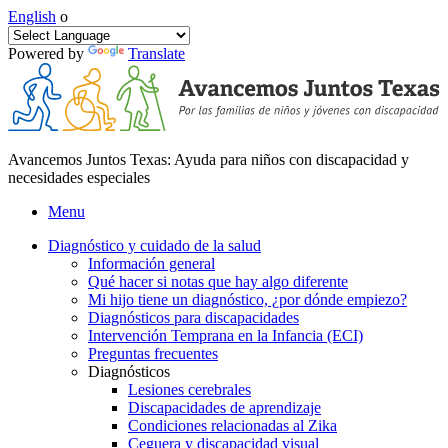
English
o
Powered by
Translate
Avancemos Juntos Texas: Ayuda para niños con discapacidad y
necesidades especiales
Menu
Diagnóstico y cuidado de la salud
Información general
Qué hacer si notas que hay algo diferente
Mi hijo tiene un diagnóstico, ¿por dónde empiezo?
Diagnósticos para discapacidades
Intervención Temprana en la Infancia (ECI)
Preguntas frecuentes
Diagnósticos
Lesiones cerebrales
Discapacidades de aprendizaje
Condiciones relacionadas al Zika
Ceguera y discapacidad visual