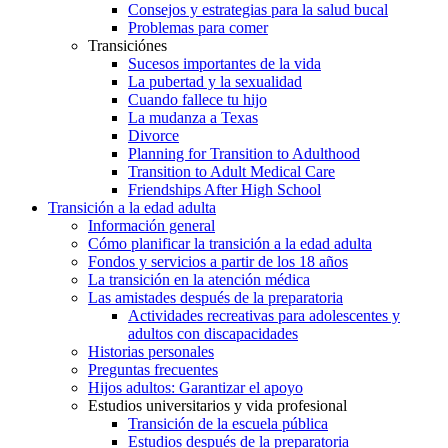
Consejos y estrategias para la salud bucal
Problemas para comer
Transiciónes
Sucesos importantes de la vida
La pubertad y la sexualidad
Cuando fallece tu hijo
La mudanza a Texas
Divorce
Planning for Transition to Adulthood
Transition to Adult Medical Care
Friendships After High School
Transición a la edad adulta
Información general
Cómo planificar la transición a la edad adulta
Fondos y servicios a partir de los 18 años
La transición en la atención médica
Las amistades después de la preparatoria
Actividades recreativas para adolescentes y
adultos con discapacidades
Historias personales
Preguntas frecuentes
Hijos adultos: Garantizar el apoyo
Estudios universitarios y vida profesional
Transición de la escuela pública
Estudios después de la preparatoria