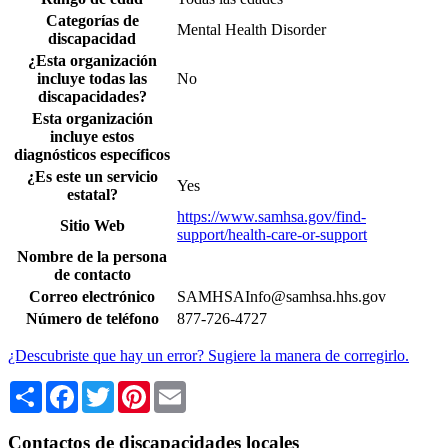
Categorías de
Mental Health Disorder
discapacidad
¿Esta organización
incluye todas las
No
discapacidades?
Esta organización
incluye estos
diagnósticos específicos
¿Es este un servicio
Yes
estatal?
https://www.samhsa.gov/find-
Sitio Web
support/health-care-or-support
Nombre de la persona
de contacto
Correo electrónico
SAMHSAInfo@samhsa.hhs.gov
Número de teléfono
877-726-4727
¿Descubriste que hay un error? Sugiere la manera de corregirlo.
Share
Facebook
Twitter
Pinterest
Email
Contactos de discapacidades locales