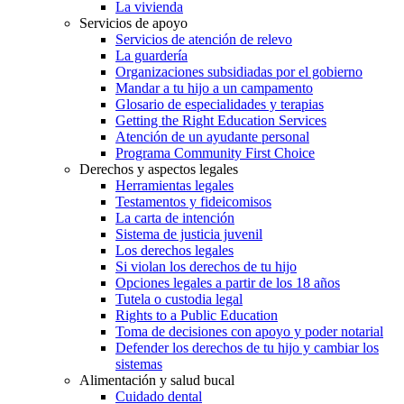
La vivienda
Servicios de apoyo
Servicios de atención de relevo
La guardería
Organizaciones subsidiadas por el gobierno
Mandar a tu hijo a un campamento
Glosario de especialidades y terapias
Getting the Right Education Services
Atención de un ayudante personal
Programa Community First Choice
Derechos y aspectos legales
Herramientas legales
Testamentos y fideicomisos
La carta de intención
Sistema de justicia juvenil
Los derechos legales
Si violan los derechos de tu hijo
Opciones legales a partir de los 18 años
Tutela o custodia legal
Rights to a Public Education
Toma de decisiones con apoyo y poder notarial
Defender los derechos de tu hijo y cambiar los
sistemas
Alimentación y salud bucal
Cuidado dental