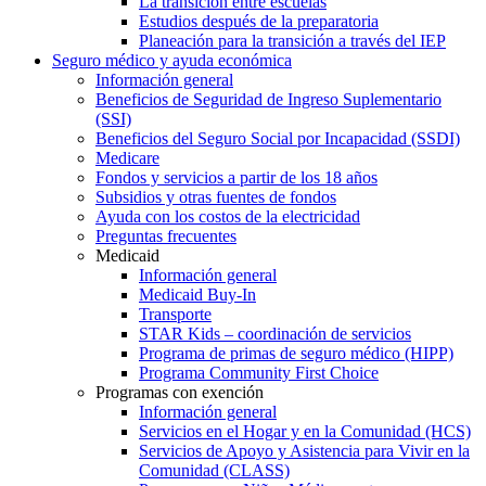
La transición entre escuelas
Estudios después de la preparatoria
Planeación para la transición a través del IEP
Seguro médico y ayuda económica
Información general
Beneficios de Seguridad de Ingreso Suplementario
(SSI)
Beneficios del Seguro Social por Incapacidad (SSDI)
Medicare
Fondos y servicios a partir de los 18 años
Subsidios y otras fuentes de fondos
Ayuda con los costos de la electricidad
Preguntas frecuentes
Medicaid
Información general
Medicaid Buy-In
Transporte
STAR Kids – coordinación de servicios
Programa de primas de seguro médico (HIPP)
Programa Community First Choice
Programas con exención
Información general
Servicios en el Hogar y en la Comunidad (HCS)
Servicios de Apoyo y Asistencia para Vivir en la
Comunidad (CLASS)