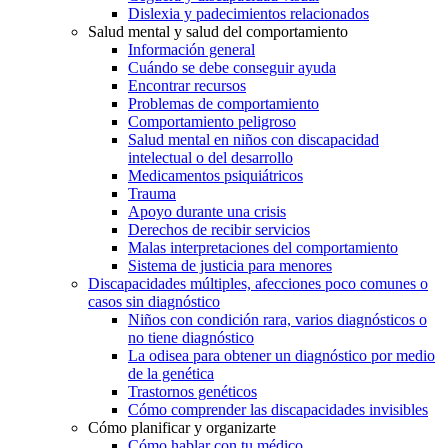
Dislexia y padecimientos relacionados
Salud mental y salud del comportamiento
Información general
Cuándo se debe conseguir ayuda
Encontrar recursos
Problemas de comportamiento
Comportamiento peligroso
Salud mental en niños con discapacidad
intelectual o del desarrollo
Medicamentos psiquiátricos
Trauma
Apoyo durante una crisis
Derechos de recibir servicios
Malas interpretaciones del comportamiento
Sistema de justicia para menores
Discapacidades múltiples, afecciones poco comunes o
casos sin diagnóstico
Niños con condición rara, varios diagnósticos o
no tiene diagnóstico
La odisea para obtener un diagnóstico por medio
de la genética
Trastornos genéticos
Cómo comprender las discapacidades invisibles
Cómo planificar y organizarte
Cómo hablar con tu médico