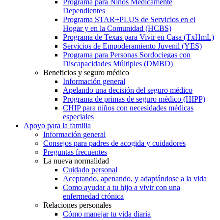
Programa para Niños Médicamente
Dependientes
Programa STAR+PLUS de Servicios en el
Hogar y en la Comunidad (HCBS)
Programa de Texas para Vivir en Casa (TxHmL)
Servicios de Empoderamiento Juvenil (YES)
Programa para Personas Sordociegas con
Discapacidades Múltiples (DMBD)
Beneficios y seguro médico
Información general
Apelando una decisión del seguro médico
Programa de primas de seguro médico (HIPP)
CHIP para niños con necesidades médicas
especiales
Apoyo para la familia
Información general
Consejos para padres de acogida y cuidadores
Preguntas frecuentes
La nueva normalidad
Cuidado personal
Aceptando, apenando, y adaptándose a la vida
Como ayudar a tu hijo a vivir con una
enfermedad crónica
Relaciones personales
Cómo manejar tu vida diaria