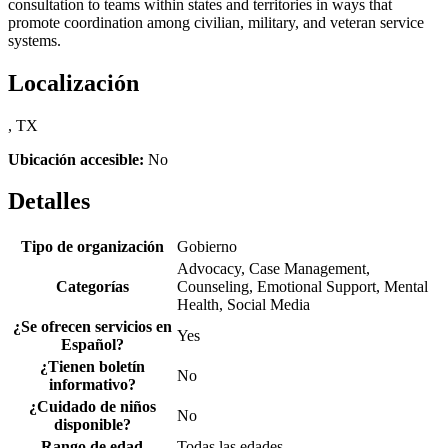
consultation to teams within states and territories in ways that
promote coordination among civilian, military, and veteran service
systems.
Localización
, TX
Ubicación accesible:
No
Detalles
Tipo de organización
Gobierno
Advocacy, Case Management,
Categorías
Counseling, Emotional Support, Mental
Health, Social Media
¿Se ofrecen servicios en
Yes
Español?
¿Tienen boletín
No
informativo?
¿Cuidado de niños
No
disponible?
Rango de edad
Todas las edades