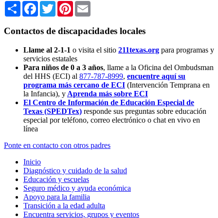
Share
Facebook
Twitter
Pinterest
Email
Contactos de discapacidades locales
Llame al 2-1-1
o visita el sitio
211texas.org
para programas y
servicios estatales
Para niños de 0 a 3 años
, llame a la Oficina del Ombudsman
del HHS (ECI) al
877-787-8999
,
encuentre aquí su
programa más cercano de ECI
(Intervención Temprana en
la Infancia),
y
Aprenda más sobre ECI
El Centro de Información de Educación Especial de
Texas (SPEDTex)
responde sus preguntas sobre educación
especial por teléfono, correo electrónico o chat en vivo en
línea
Ponte en contacto con otros padres
Inicio
Diagnóstico y cuidado de la salud
Educación y escuelas
Seguro médico y ayuda económica
Apoyo para la familia
Transición a la edad adulta
Encuentra servicios, grupos y eventos