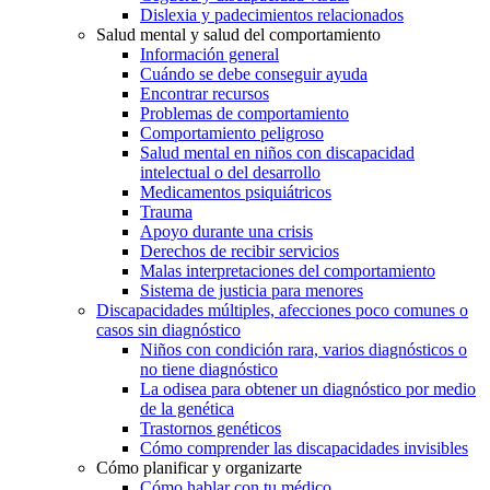
Dislexia y padecimientos relacionados
Salud mental y salud del comportamiento
Información general
Cuándo se debe conseguir ayuda
Encontrar recursos
Problemas de comportamiento
Comportamiento peligroso
Salud mental en niños con discapacidad
intelectual o del desarrollo
Medicamentos psiquiátricos
Trauma
Apoyo durante una crisis
Derechos de recibir servicios
Malas interpretaciones del comportamiento
Sistema de justicia para menores
Discapacidades múltiples, afecciones poco comunes o
casos sin diagnóstico
Niños con condición rara, varios diagnósticos o
no tiene diagnóstico
La odisea para obtener un diagnóstico por medio
de la genética
Trastornos genéticos
Cómo comprender las discapacidades invisibles
Cómo planificar y organizarte
Cómo hablar con tu médico