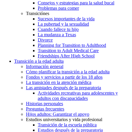
Consejos y estrategias para la salud bucal
Problemas para comer
Transiciónes
Sucesos importantes de la vida
La pubertad y la sexualidad
Cuando fallece tu hijo
La mudanza a Texas
Divorce
Planning for Transition to Adulthood
Transition to Adult Medical Care
Friendships After High School
Transición a la edad adulta
Información general
Cómo planificar la transición a la edad adulta
Fondos y servicios a partir de los 18 años
La transición en la atención médica
Las amistades después de la preparatoria
Actividades recreativas para adolescentes y
adultos con discapacidades
Historias personales
Preguntas frecuentes
Hijos adultos: Garantizar el apoyo
Estudios universitarios y vida profesional
Transición de la escuela pública
Estudios después de la preparatoria