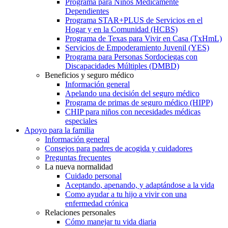
Programa para Niños Médicamente
Dependientes
Programa STAR+PLUS de Servicios en el
Hogar y en la Comunidad (HCBS)
Programa de Texas para Vivir en Casa (TxHmL)
Servicios de Empoderamiento Juvenil (YES)
Programa para Personas Sordociegas con
Discapacidades Múltiples (DMBD)
Beneficios y seguro médico
Información general
Apelando una decisión del seguro médico
Programa de primas de seguro médico (HIPP)
CHIP para niños con necesidades médicas
especiales
Apoyo para la familia
Información general
Consejos para padres de acogida y cuidadores
Preguntas frecuentes
La nueva normalidad
Cuidado personal
Aceptando, apenando, y adaptándose a la vida
Como ayudar a tu hijo a vivir con una
enfermedad crónica
Relaciones personales
Cómo manejar tu vida diaria