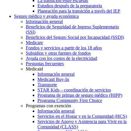
La transición entre escuelas
Estudios después de la preparatoria
Planeación para la transición a través del IEP
Seguro médico y ayuda económica
Información general
Beneficios de Seguridad de Ingreso Suplementario
(SSI)
Beneficios del Seguro Social por Incapacidad (SSDI)
Medicare
Fondos y servicios a partir de los 18 años
Subsidios y otras fuentes de fondos
Ayuda con los costos de la electricidad
Preguntas frecuentes
Medicaid
Información general
Medicaid Buy-In
Transporte
STAR Kids – coordinación de servicios
Programa de primas de seguro médico (HIPP)
Programa Community First Choice
Programas con exención
Información general
Servicios en el Hogar y en la Comunidad (HCS)
Servicios de Apoyo y Asistencia para Vivir en la
Comunidad (CLASS)