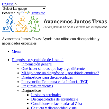
English
o
Powered by
Translate
Avancemos Juntos Texas: Ayuda para niños con discapacidad y
necesidades especiales
Menu
Diagnóstico y cuidado de la salud
Información general
Qué hacer si notas que hay algo diferente
Mi hijo tiene un diagnóstico, ¿por dónde empiezo?
Diagnósticos para discapacidades
Intervención Temprana en la Infancia (ECI)
Preguntas frecuentes
Diagnósticos
Lesiones cerebrales
Discapacidades de aprendizaje
Condiciones relacionadas al Zika
Ceguera y discapacidad visual