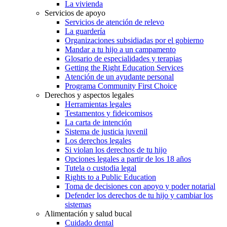
La vivienda
Servicios de apoyo
Servicios de atención de relevo
La guardería
Organizaciones subsidiadas por el gobierno
Mandar a tu hijo a un campamento
Glosario de especialidades y terapias
Getting the Right Education Services
Atención de un ayudante personal
Programa Community First Choice
Derechos y aspectos legales
Herramientas legales
Testamentos y fideicomisos
La carta de intención
Sistema de justicia juvenil
Los derechos legales
Si violan los derechos de tu hijo
Opciones legales a partir de los 18 años
Tutela o custodia legal
Rights to a Public Education
Toma de decisiones con apoyo y poder notarial
Defender los derechos de tu hijo y cambiar los
sistemas
Alimentación y salud bucal
Cuidado dental