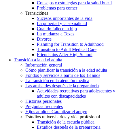
Consejos y estrategias para la salud bucal
Problemas para comer
Transiciónes
Sucesos importantes de la vida
La pubertad y la sexualidad
Cuando fallece tu hijo
La mudanza a Texas
Divorce
Planning for Transition to Adulthood
Transition to Adult Medical Care
Friendships After High School
Transición a la edad adulta
Información general
Cómo planificar la transición a la edad adulta
Fondos y servicios a partir de los 18 años
La transición en la atención médica
Las amistades después de la preparatoria
Actividades recreativas para adolescentes y
adultos con discapacidades
Historias personales
Preguntas frecuentes
Hijos adultos: Garantizar el apoyo
Estudios universitarios y vida profesional
Transición de la escuela pública
Estudios después de la preparatoria