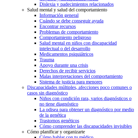
Dislexia y padecimientos relacionados
Salud mental y salud del comportamiento
Información general
Cuándo se debe conseguir ayuda
Encontrar recursos
Problemas de comportamiento
Comportamiento peligroso
Salud mental en niños con discapacidad
intelectual o del desarrollo
Medicamentos psiquiátricos
Trauma
Apoyo durante una crisis
Derechos de recibir servicios
Malas interpretaciones del comportamiento
Sistema de justicia para menores
Discapacidades múltiples, afecciones poco comunes o
casos sin diagnóstico
Niños con condición rara, varios diagnósticos o
no tiene diagnóstico
La odisea para obtener un diagnóstico por medio
de la genética
Trastornos genéticos
Cómo comprender las discapacidades invisibles
Cómo planificar y organizarte
Cómo hablar con tu médico