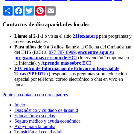
Share
Facebook
Twitter
Pinterest
Email
Contactos de discapacidades locales
Llame al 2-1-1
o visita el sitio
211texas.org
para programas y
servicios estatales
Para niños de 0 a 3 años
, llame a la Oficina del Ombudsman
del HHS (ECI) al
877-787-8999
,
encuentre aquí su
programa más cercano de ECI
(Intervención Temprana en
la Infancia),
y
Aprenda más sobre ECI
El Centro de Información de Educación Especial de
Texas (SPEDTex)
responde sus preguntas sobre educación
especial por teléfono, correo electrónico o chat en vivo en
línea
Ponte en contacto con otros padres
Inicio
Diagnóstico y cuidado de la salud
Educación y escuelas
Seguro médico y ayuda económica
Apoyo para la familia
Transición a la edad adulta