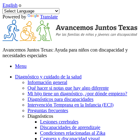
English
o
Powered by
Translate
Avancemos Juntos Texas: Ayuda para niños con discapacidad y
necesidades especiales
Menu
Diagnóstico y cuidado de la salud
Información general
Qué hacer si notas que hay algo diferente
Mi hijo tiene un diagnóstico, ¿por dónde empiezo?
Diagnósticos para discapacidades
Intervención Temprana en la Infancia (ECI)
Preguntas frecuentes
Diagnósticos
Lesiones cerebrales
Discapacidades de aprendizaje
Condiciones relacionadas al Zika
Ceguera y discapacidad visual