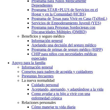
Programa para Niños Médicamente
Dependientes
Programa STAR+PLUS de Servicios en el
Hogar y en la Comunidad (HCBS)
Programa de Texas para Vivir en Casa (TxHmL)
Servicios de Empoderamiento Juvenil (YES)
Programa para Personas Sordociegas con
Discapacidades Múltiples (DMBD)
Beneficios y seguro médico
Información general
Apelando una decisión del seguro médico
Programa de primas de seguro médico (HIPP)
CHIP para niños con necesidades médicas
especiales
Apoyo para la familia
Información general
Consejos para padres de acogida y cuidadores
Preguntas frecuentes
La nueva normalidad
Cuidado personal
Aceptando, apenando, y adaptándose a la vida
Como ayudar a tu hijo a vivir con una
enfermedad crónica
Relaciones personales
Cómo manejar tu vida diaria