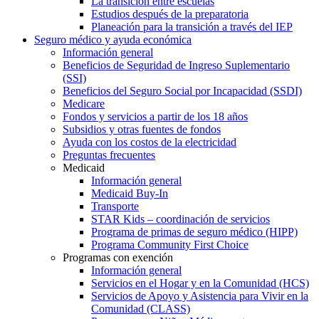
La transición entre escuelas
Estudios después de la preparatoria
Planeación para la transición a través del IEP
Seguro médico y ayuda económica
Información general
Beneficios de Seguridad de Ingreso Suplementario
(SSI)
Beneficios del Seguro Social por Incapacidad (SSDI)
Medicare
Fondos y servicios a partir de los 18 años
Subsidios y otras fuentes de fondos
Ayuda con los costos de la electricidad
Preguntas frecuentes
Medicaid
Información general
Medicaid Buy-In
Transporte
STAR Kids – coordinación de servicios
Programa de primas de seguro médico (HIPP)
Programa Community First Choice
Programas con exención
Información general
Servicios en el Hogar y en la Comunidad (HCS)
Servicios de Apoyo y Asistencia para Vivir en la
Comunidad (CLASS)