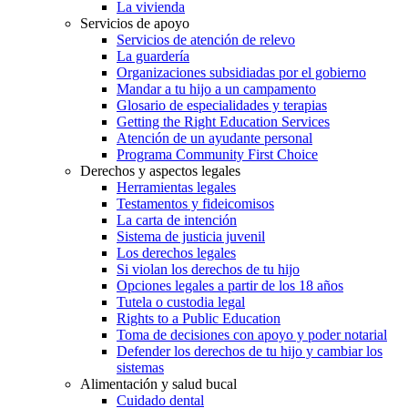
La vivienda
Servicios de apoyo
Servicios de atención de relevo
La guardería
Organizaciones subsidiadas por el gobierno
Mandar a tu hijo a un campamento
Glosario de especialidades y terapias
Getting the Right Education Services
Atención de un ayudante personal
Programa Community First Choice
Derechos y aspectos legales
Herramientas legales
Testamentos y fideicomisos
La carta de intención
Sistema de justicia juvenil
Los derechos legales
Si violan los derechos de tu hijo
Opciones legales a partir de los 18 años
Tutela o custodia legal
Rights to a Public Education
Toma de decisiones con apoyo y poder notarial
Defender los derechos de tu hijo y cambiar los
sistemas
Alimentación y salud bucal
Cuidado dental