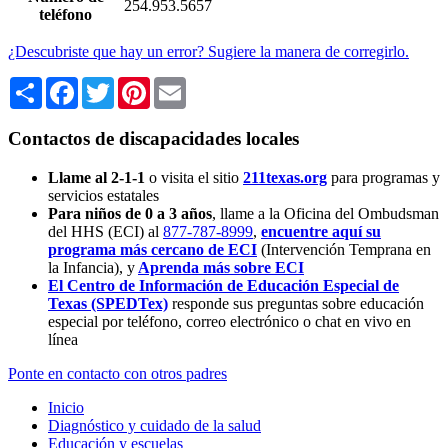
254.953.5657
teléfono
¿Descubriste que hay un error? Sugiere la manera de corregirlo.
Share
Facebook
Twitter
Pinterest
Email
Contactos de discapacidades locales
Llame al 2-1-1
o visita el sitio
211texas.org
para programas y
servicios estatales
Para niños de 0 a 3 años
, llame a la Oficina del Ombudsman
del HHS (ECI) al
877-787-8999
,
encuentre aquí su
programa más cercano de ECI
(Intervención Temprana en
la Infancia),
y
Aprenda más sobre ECI
El Centro de Información de Educación Especial de
Texas (SPEDTex)
responde sus preguntas sobre educación
especial por teléfono, correo electrónico o chat en vivo en
línea
Ponte en contacto con otros padres
Inicio
Diagnóstico y cuidado de la salud
Educación y escuelas