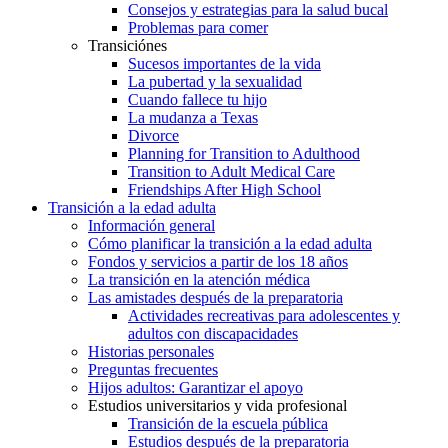
Consejos y estrategias para la salud bucal
Problemas para comer
Transiciónes
Sucesos importantes de la vida
La pubertad y la sexualidad
Cuando fallece tu hijo
La mudanza a Texas
Divorce
Planning for Transition to Adulthood
Transition to Adult Medical Care
Friendships After High School
Transición a la edad adulta
Información general
Cómo planificar la transición a la edad adulta
Fondos y servicios a partir de los 18 años
La transición en la atención médica
Las amistades después de la preparatoria
Actividades recreativas para adolescentes y
adultos con discapacidades
Historias personales
Preguntas frecuentes
Hijos adultos: Garantizar el apoyo
Estudios universitarios y vida profesional
Transición de la escuela pública
Estudios después de la preparatoria