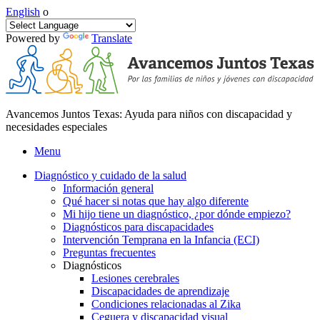
English
o
Powered by
Translate
Avancemos Juntos Texas: Ayuda para niños con discapacidad y
necesidades especiales
Menu
Diagnóstico y cuidado de la salud
Información general
Qué hacer si notas que hay algo diferente
Mi hijo tiene un diagnóstico, ¿por dónde empiezo?
Diagnósticos para discapacidades
Intervención Temprana en la Infancia (ECI)
Preguntas frecuentes
Diagnósticos
Lesiones cerebrales
Discapacidades de aprendizaje
Condiciones relacionadas al Zika
Ceguera y discapacidad visual