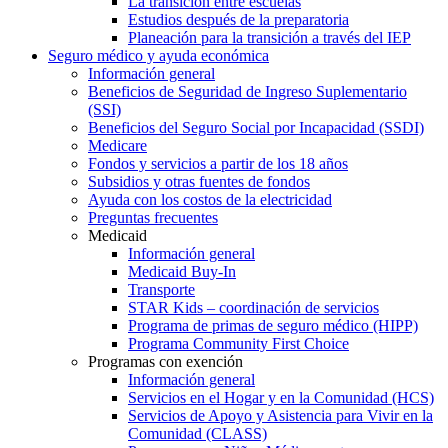
La transición entre escuelas
Estudios después de la preparatoria
Planeación para la transición a través del IEP
Seguro médico y ayuda económica
Información general
Beneficios de Seguridad de Ingreso Suplementario
(SSI)
Beneficios del Seguro Social por Incapacidad (SSDI)
Medicare
Fondos y servicios a partir de los 18 años
Subsidios y otras fuentes de fondos
Ayuda con los costos de la electricidad
Preguntas frecuentes
Medicaid
Información general
Medicaid Buy-In
Transporte
STAR Kids – coordinación de servicios
Programa de primas de seguro médico (HIPP)
Programa Community First Choice
Programas con exención
Información general
Servicios en el Hogar y en la Comunidad (HCS)
Servicios de Apoyo y Asistencia para Vivir en la
Comunidad (CLASS)