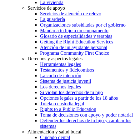
La vivienda
Servicios de apoyo
Servicios de atención de relevo
La guardería
Organizaciones subsidiadas por el gobierno
Mandar a tu hijo a un campamento
Glosario de especialidades y terapias
Getting the Right Education Services
Atención de un ayudante personal
Programa Community First Choice
Derechos y aspectos legales
Herramientas legales
Testamentos y fideicomisos
La carta de intención
Sistema de justicia juvenil
Los derechos legales
Si violan los derechos de tu hijo
Opciones legales a partir de los 18 años
Tutela o custodia legal
Rights to a Public Education
Toma de decisiones con apoyo y poder notarial
Defender los derechos de tu hijo y cambiar los
sistemas
Alimentación y salud bucal
Cuidado dental