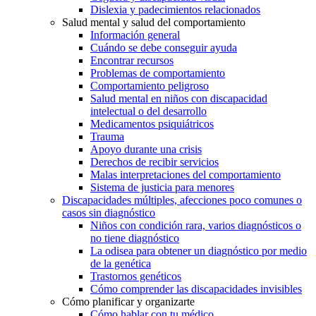
Dislexia y padecimientos relacionados
Salud mental y salud del comportamiento
Información general
Cuándo se debe conseguir ayuda
Encontrar recursos
Problemas de comportamiento
Comportamiento peligroso
Salud mental en niños con discapacidad
intelectual o del desarrollo
Medicamentos psiquiátricos
Trauma
Apoyo durante una crisis
Derechos de recibir servicios
Malas interpretaciones del comportamiento
Sistema de justicia para menores
Discapacidades múltiples, afecciones poco comunes o
casos sin diagnóstico
Niños con condición rara, varios diagnósticos o
no tiene diagnóstico
La odisea para obtener un diagnóstico por medio
de la genética
Trastornos genéticos
Cómo comprender las discapacidades invisibles
Cómo planificar y organizarte
Cómo hablar con tu médico