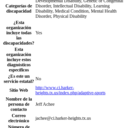
Developmental Disability, Genetic or Congenital
Categorías de
Disorder, Intellectual Disability, Learning
discapacidad
Disability, Medical Condition, Mental Health
Disorder, Physical Disability
¿Esta
organización
incluye todas
Yes
las
discapacidades?
Esta
organización
incluye estos
diagnósticos
específicos
¿Es este un
No
servicio estatal?
http://www.ci.harker-
Sitio Web
heights.tx.us/index.php/adaptive-sports
Nombre de la
persona de
Jeff Achee
contacto
Correo
jachee@ci.harker-heights.tx.us
electrónico
Número de