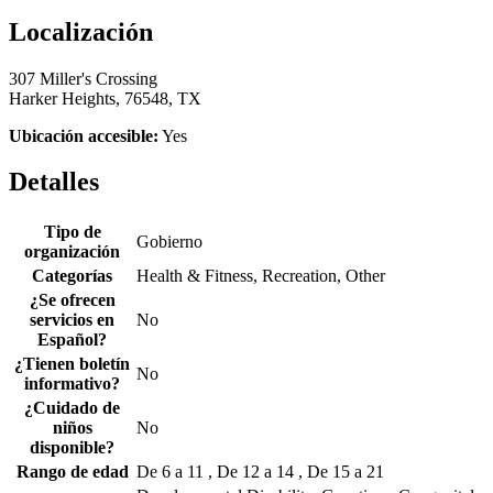
Localización
307 Miller's Crossing
Harker Heights, 76548, TX
Ubicación accesible:
Yes
Detalles
Tipo de
Gobierno
organización
Categorías
Health & Fitness, Recreation, Other
¿Se ofrecen
servicios en
No
Español?
¿Tienen boletín
No
informativo?
¿Cuidado de
niños
No
disponible?
Rango de edad
De 6 a 11 , De 12 a 14 , De 15 a 21