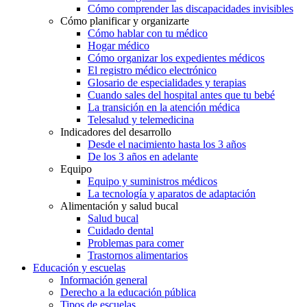
Cómo comprender las discapacidades invisibles
Cómo planificar y organizarte
Cómo hablar con tu médico
Hogar médico
Cómo organizar los expedientes médicos
El registro médico electrónico
Glosario de especialidades y terapias
Cuando sales del hospital antes que tu bebé
La transición en la atención médica
Telesalud y telemedicina
Indicadores del desarrollo
Desde el nacimiento hasta los 3 años
De los 3 años en adelante
Equipo
Equipo y suministros médicos
La tecnología y aparatos de adaptación
Alimentación y salud bucal
Salud bucal
Cuidado dental
Problemas para comer
Trastornos alimentarios
Educación y escuelas
Información general
Derecho a la educación pública
Tipos de escuelas