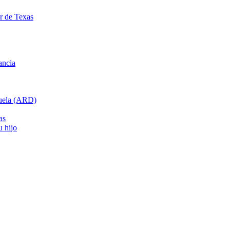
ar de Texas
ancia
cuela (ARD)
as
u hijo