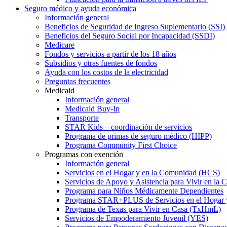
Seguro médico y ayuda económica
Información general
Beneficios de Seguridad de Ingreso Suplementario (SSI)
Beneficios del Seguro Social por Incapacidad (SSDI)
Medicare
Fondos y servicios a partir de los 18 años
Subsidios y otras fuentes de fondos
Ayuda con los costos de la electricidad
Preguntas frecuentes
Medicaid
Información general
Medicaid Buy-In
Transporte
STAR Kids – coordinación de servicios
Programa de primas de seguro médico (HIPP)
Programa Community First Choice
Programas con exención
Información general
Servicios en el Hogar y en la Comunidad (HCS)
Servicios de Apoyo y Asistencia para Vivir en l
Programa para Niños Médicamente Dependientes
Programa STAR+PLUS de Servicios en el Hogar
Programa de Texas para Vivir en Casa (TxHmL)
Servicios de Empoderamiento Juvenil (YES)