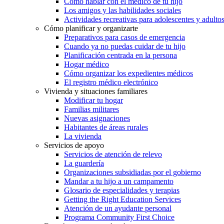
Cómo hablar con el médico de tu hijo
Los amigos y las habilidades sociales
Actividades recreativas para adolescentes y adulto
Cómo planificar y organizarte
Preparativos para casos de emergencia
Cuando ya no puedas cuidar de tu hijo
Planificación centrada en la persona
Hogar médico
Cómo organizar los expedientes médicos
El registro médico electrónico
Vivienda y situaciones familiares
Modificar tu hogar
Familias militares
Nuevas asignaciones
Habitantes de áreas rurales
La vivienda
Servicios de apoyo
Servicios de atención de relevo
La guardería
Organizaciones subsidiadas por el gobierno
Mandar a tu hijo a un campamento
Glosario de especialidades y terapias
Getting the Right Education Services
Atención de un ayudante personal
Programa Community First Choice