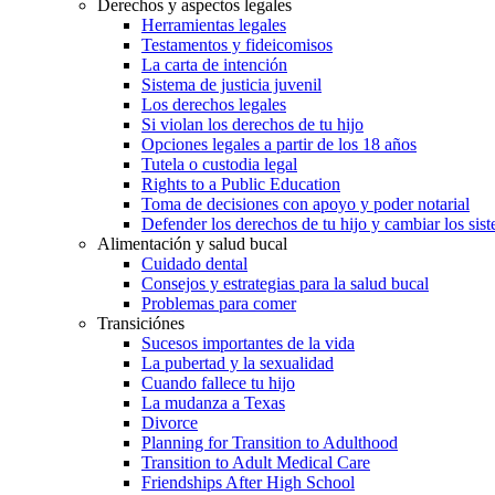
Derechos y aspectos legales
Herramientas legales
Testamentos y fideicomisos
La carta de intención
Sistema de justicia juvenil
Los derechos legales
Si violan los derechos de tu hijo
Opciones legales a partir de los 18 años
Tutela o custodia legal
Rights to a Public Education
Toma de decisiones con apoyo y poder notarial
Defender los derechos de tu hijo y cambiar los sis
Alimentación y salud bucal
Cuidado dental
Consejos y estrategias para la salud bucal
Problemas para comer
Transiciónes
Sucesos importantes de la vida
La pubertad y la sexualidad
Cuando fallece tu hijo
La mudanza a Texas
Divorce
Planning for Transition to Adulthood
Transition to Adult Medical Care
Friendships After High School