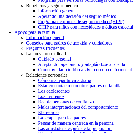
Programa para Personas Sordociegas con Discap
Beneficios y seguro médico
Información general
Apelando una decisión del seguro médico
Programa de primas de seguro médico (HIPP)
CHIP para niños con necesidades médicas especial
Apoyo para la familia
Información general
Consejos para padres de acogida y cuidadores
Preguntas frecuentes
La nueva normalidad
Cuidado personal
Aceptando, apenando, y adaptándose a la vida
Como ayudar a tu hijo a vivir con una enfermedad
Relaciones personales
Cómo manejar tu vida diaria
Estar en contacto con otros padres de familia
Los adolescentes
Los hermanos
Red de personas de confianza
Malas interpretaciones del comportamiento
El divorcio
La terapia para los padres
Pensar de manera centrada en la persona
Las amistades después de la preparatori