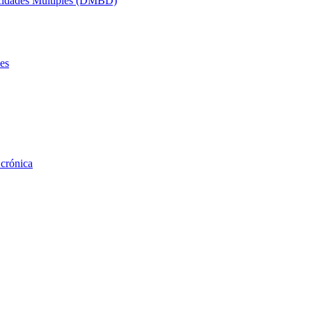
acidades Múltiples (DMBD)
es
 crónica