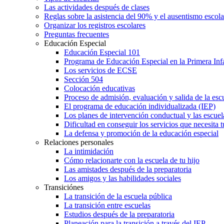
Las actividades después de clases
Reglas sobre la asistencia del 90% y el ausentismo escol
Organizar los registros escolares
Preguntas frecuentes
Educación Especial
Educación Especial 101
Programa de Educación Especial en la Primera Inf
Los servicios de ECSE
Sección 504
Colocación educativas
Proceso de admisión, evaluación y salida de la es
El programa de educación individualizada (IEP)
Los planes de intervención conductual y las escuel
Dificultad en conseguir los servicios que necesita t
La defensa y promoción de la educación especial
Relaciones personales
La intimidación
Cómo relacionarte con la escuela de tu hijo
Las amistades después de la preparatoria
Los amigos y las habilidades sociales
Transiciónes
La transición de la escuela pública
La transición entre escuelas
Estudios después de la preparatoria
Planeación para la transición a través del IEP