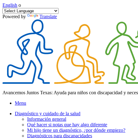
English
o
Powered by
Translate
Avancemos Juntos Texas: Ayuda para niños con discapacidad y neces
Menu
Diagnóstico y cuidado de la salud
Información general
Qué hacer si notas que hay algo diferente
Mi hijo tiene un diagnóstico, ¿por dónde empiezo?
Diagnósticos para discapacidades