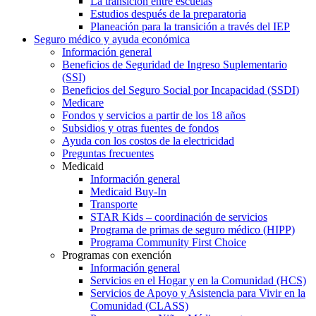
La transición entre escuelas
Estudios después de la preparatoria
Planeación para la transición a través del IEP
Seguro médico y ayuda económica
Información general
Beneficios de Seguridad de Ingreso Suplementario
(SSI)
Beneficios del Seguro Social por Incapacidad (SSDI)
Medicare
Fondos y servicios a partir de los 18 años
Subsidios y otras fuentes de fondos
Ayuda con los costos de la electricidad
Preguntas frecuentes
Medicaid
Información general
Medicaid Buy-In
Transporte
STAR Kids – coordinación de servicios
Programa de primas de seguro médico (HIPP)
Programa Community First Choice
Programas con exención
Información general
Servicios en el Hogar y en la Comunidad (HCS)
Servicios de Apoyo y Asistencia para Vivir en la
Comunidad (CLASS)