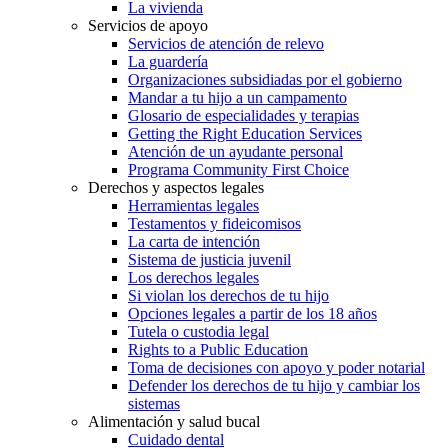
La vivienda
Servicios de apoyo
Servicios de atención de relevo
La guardería
Organizaciones subsidiadas por el gobierno
Mandar a tu hijo a un campamento
Glosario de especialidades y terapias
Getting the Right Education Services
Atención de un ayudante personal
Programa Community First Choice
Derechos y aspectos legales
Herramientas legales
Testamentos y fideicomisos
La carta de intención
Sistema de justicia juvenil
Los derechos legales
Si violan los derechos de tu hijo
Opciones legales a partir de los 18 años
Tutela o custodia legal
Rights to a Public Education
Toma de decisiones con apoyo y poder notarial
Defender los derechos de tu hijo y cambiar los
sistemas
Alimentación y salud bucal
Cuidado dental