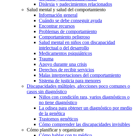
Dislexia y padecimientos relacionados
Salud mental y salud del comportamiento
Información general
Cuándo se debe conseguir ayuda
Encontrar recursos
Problemas de comportamiento
Comportamiento peligroso
Salud mental en niños con discapacidad
intelectual o del desarrollo
Medicamentos psiquiátricos
Trauma
Apoyo durante una crisis
Derechos de recibir servicios
Malas interpretaciones del comportamiento
Sistema de justicia para menores
Discapacidades múltiples, afecciones poco comunes o
casos sin diagnóstico
Niños con condición rara, varios diagnósticos o
no tiene diagnóstico
La odisea para obtener un diagnóstico por medio
de la genética
Trastornos genéticos
Cómo comprender las discapacidades invisibles
Cómo planificar y organizarte
Cómo hablar con tu médico