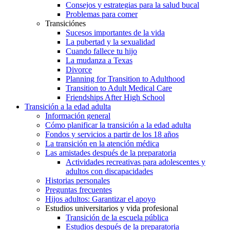
Consejos y estrategias para la salud bucal
Problemas para comer
Transiciónes
Sucesos importantes de la vida
La pubertad y la sexualidad
Cuando fallece tu hijo
La mudanza a Texas
Divorce
Planning for Transition to Adulthood
Transition to Adult Medical Care
Friendships After High School
Transición a la edad adulta
Información general
Cómo planificar la transición a la edad adulta
Fondos y servicios a partir de los 18 años
La transición en la atención médica
Las amistades después de la preparatoria
Actividades recreativas para adolescentes y
adultos con discapacidades
Historias personales
Preguntas frecuentes
Hijos adultos: Garantizar el apoyo
Estudios universitarios y vida profesional
Transición de la escuela pública
Estudios después de la preparatoria