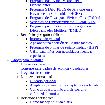
Programa para Niños Médicamente
Dependientes
Programa STAR+PLUS de Servicios en el
Hogar y en la Comunidad (HCBS)
Programa de Texas para Vivir en Casa (TxHmL)
Servicios de Empoderamiento Juvenil (YES)
Programa para Personas Sordociegas con
Discapacidades Múltiples (DMBD)
Beneficios y seguro médico
Información general
Apelando una decisión del seguro médico
Programa de primas de seguro médico (HIPP)
CHIP para niños con necesidades médicas
especiales
Apoyo para la familia
Información general
Consejos para padres de acogida y cuidadores
Preguntas frecuentes
La nueva normalidad
Cuidado personal
Aceptando, apenando, y adaptándose a la vida
Como ayudar a tu hijo a vivir con una
enfermedad crónica
Relaciones personales
Cómo manejar tu vida diaria