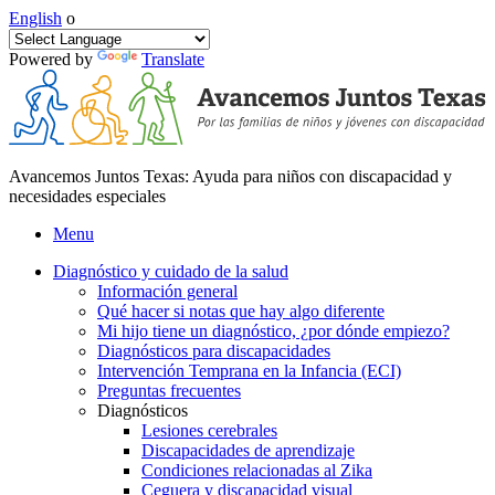
English
o
Powered by
Translate
Avancemos Juntos Texas: Ayuda para niños con discapacidad y
necesidades especiales
Menu
Diagnóstico y cuidado de la salud
Información general
Qué hacer si notas que hay algo diferente
Mi hijo tiene un diagnóstico, ¿por dónde empiezo?
Diagnósticos para discapacidades
Intervención Temprana en la Infancia (ECI)
Preguntas frecuentes
Diagnósticos
Lesiones cerebrales
Discapacidades de aprendizaje
Condiciones relacionadas al Zika
Ceguera y discapacidad visual