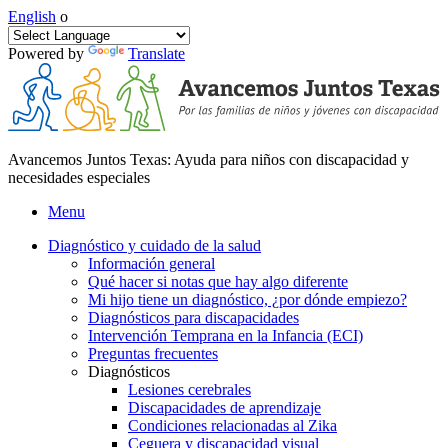
English
o
Powered by
Translate
Avancemos Juntos Texas: Ayuda para niños con discapacidad y
necesidades especiales
Menu
Diagnóstico y cuidado de la salud
Información general
Qué hacer si notas que hay algo diferente
Mi hijo tiene un diagnóstico, ¿por dónde empiezo?
Diagnósticos para discapacidades
Intervención Temprana en la Infancia (ECI)
Preguntas frecuentes
Diagnósticos
Lesiones cerebrales
Discapacidades de aprendizaje
Condiciones relacionadas al Zika
Ceguera y discapacidad visual