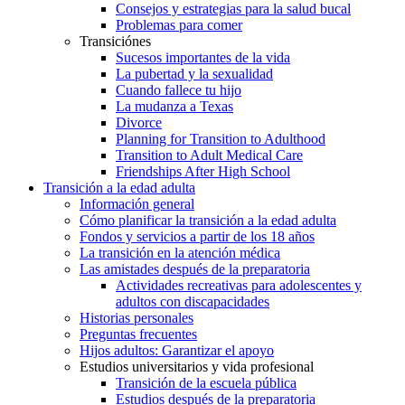
Consejos y estrategias para la salud bucal
Problemas para comer
Transiciónes
Sucesos importantes de la vida
La pubertad y la sexualidad
Cuando fallece tu hijo
La mudanza a Texas
Divorce
Planning for Transition to Adulthood
Transition to Adult Medical Care
Friendships After High School
Transición a la edad adulta
Información general
Cómo planificar la transición a la edad adulta
Fondos y servicios a partir de los 18 años
La transición en la atención médica
Las amistades después de la preparatoria
Actividades recreativas para adolescentes y
adultos con discapacidades
Historias personales
Preguntas frecuentes
Hijos adultos: Garantizar el apoyo
Estudios universitarios y vida profesional
Transición de la escuela pública
Estudios después de la preparatoria