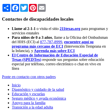
Share
Facebook
Twitter
Pinterest
Email
Contactos de discapacidades locales
Llame al 2-1-1
o visita el sitio
211texas.org
para programas y
servicios estatales
Para niños de 0 a 3 años
, llame a la Oficina del Ombudsman
del HHS (ECI) al
877-787-8999
,
encuentre aquí su
programa más cercano de ECI
(Intervención Temprana en
la Infancia),
y
Aprenda más sobre ECI
El Centro de Información de Educación Especial de
Texas (SPEDTex)
responde sus preguntas sobre educación
especial por teléfono, correo electrónico o chat en vivo en
línea
Ponte en contacto con otros padres
Inicio
Diagnóstico y cuidado de la salud
Educación y escuelas
Seguro médico y ayuda económica
Apoyo para la familia
Transición a la edad adulta