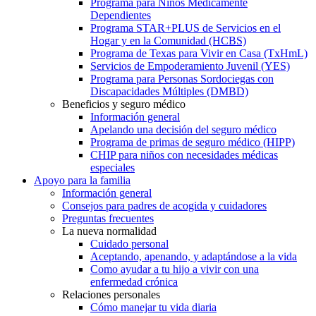
Programa para Niños Médicamente
Dependientes
Programa STAR+PLUS de Servicios en el
Hogar y en la Comunidad (HCBS)
Programa de Texas para Vivir en Casa (TxHmL)
Servicios de Empoderamiento Juvenil (YES)
Programa para Personas Sordociegas con
Discapacidades Múltiples (DMBD)
Beneficios y seguro médico
Información general
Apelando una decisión del seguro médico
Programa de primas de seguro médico (HIPP)
CHIP para niños con necesidades médicas
especiales
Apoyo para la familia
Información general
Consejos para padres de acogida y cuidadores
Preguntas frecuentes
La nueva normalidad
Cuidado personal
Aceptando, apenando, y adaptándose a la vida
Como ayudar a tu hijo a vivir con una
enfermedad crónica
Relaciones personales
Cómo manejar tu vida diaria