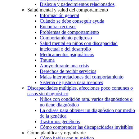
Dislexia y padecimientos relacionados
Salud mental y salud del comportamiento
Información general
Cuándo se debe conseguir ayuda
Encontrar recursos
Problemas de comportamiento
Comportamiento peligroso
Salud mental en niños con discapacidad
intelectual o del desarrollo
Medicamentos psiquiátricos
Trauma
Apoyo durante una crisis
Derechos de recibir servicios
Malas interpretaciones del comportamiento
Sistema de justicia para menores
Discapacidades múltiples, afecciones poco comunes o
casos sin diagnóstico
Niños con condición rara, varios diagnósticos o
no tiene diagnóstico
La odisea para obtener un diagnóstico por medio
de la genética
Trastornos genéticos
Cómo comprender las discapacidades invisibles
Cómo planificar y organizarte
Cómo hablar con tu médico