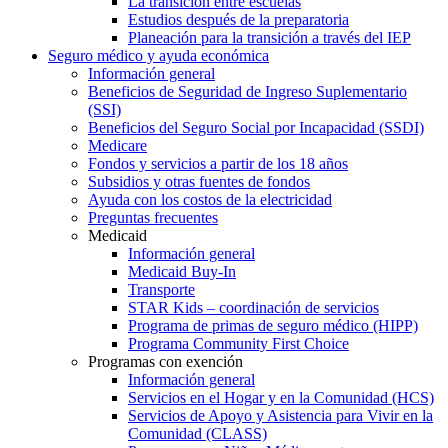
La transición entre escuelas
Estudios después de la preparatoria
Planeación para la transición a través del IEP
Seguro médico y ayuda económica
Información general
Beneficios de Seguridad de Ingreso Suplementario
(SSI)
Beneficios del Seguro Social por Incapacidad (SSDI)
Medicare
Fondos y servicios a partir de los 18 años
Subsidios y otras fuentes de fondos
Ayuda con los costos de la electricidad
Preguntas frecuentes
Medicaid
Información general
Medicaid Buy-In
Transporte
STAR Kids – coordinación de servicios
Programa de primas de seguro médico (HIPP)
Programa Community First Choice
Programas con exención
Información general
Servicios en el Hogar y en la Comunidad (HCS)
Servicios de Apoyo y Asistencia para Vivir en la
Comunidad (CLASS)