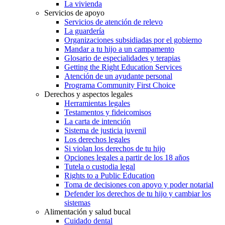
La vivienda
Servicios de apoyo
Servicios de atención de relevo
La guardería
Organizaciones subsidiadas por el gobierno
Mandar a tu hijo a un campamento
Glosario de especialidades y terapias
Getting the Right Education Services
Atención de un ayudante personal
Programa Community First Choice
Derechos y aspectos legales
Herramientas legales
Testamentos y fideicomisos
La carta de intención
Sistema de justicia juvenil
Los derechos legales
Si violan los derechos de tu hijo
Opciones legales a partir de los 18 años
Tutela o custodia legal
Rights to a Public Education
Toma de decisiones con apoyo y poder notarial
Defender los derechos de tu hijo y cambiar los
sistemas
Alimentación y salud bucal
Cuidado dental