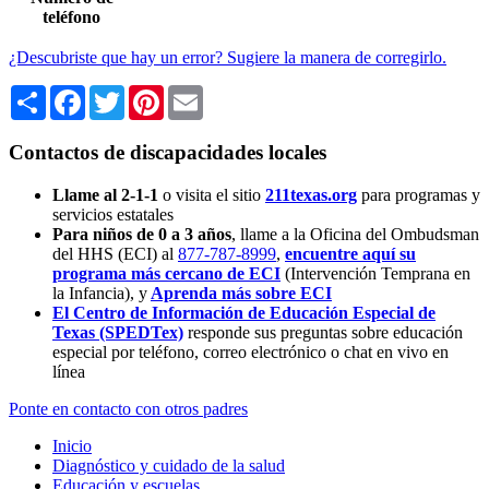
teléfono
¿Descubriste que hay un error? Sugiere la manera de corregirlo.
Share
Facebook
Twitter
Pinterest
Email
Contactos de discapacidades locales
Llame al 2-1-1
o visita el sitio
211texas.org
para programas y
servicios estatales
Para niños de 0 a 3 años
, llame a la Oficina del Ombudsman
del HHS (ECI) al
877-787-8999
,
encuentre aquí su
programa más cercano de ECI
(Intervención Temprana en
la Infancia),
y
Aprenda más sobre ECI
El Centro de Información de Educación Especial de
Texas (SPEDTex)
responde sus preguntas sobre educación
especial por teléfono, correo electrónico o chat en vivo en
línea
Ponte en contacto con otros padres
Inicio
Diagnóstico y cuidado de la salud
Educación y escuelas