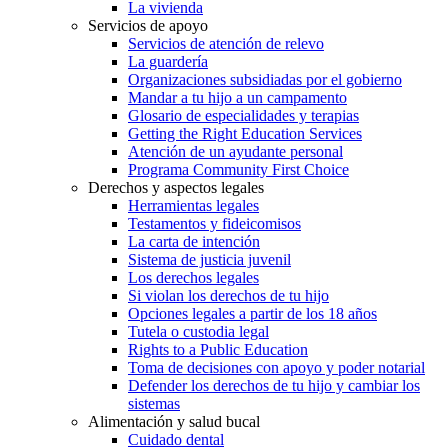
La vivienda
Servicios de apoyo
Servicios de atención de relevo
La guardería
Organizaciones subsidiadas por el gobierno
Mandar a tu hijo a un campamento
Glosario de especialidades y terapias
Getting the Right Education Services
Atención de un ayudante personal
Programa Community First Choice
Derechos y aspectos legales
Herramientas legales
Testamentos y fideicomisos
La carta de intención
Sistema de justicia juvenil
Los derechos legales
Si violan los derechos de tu hijo
Opciones legales a partir de los 18 años
Tutela o custodia legal
Rights to a Public Education
Toma de decisiones con apoyo y poder notarial
Defender los derechos de tu hijo y cambiar los
sistemas
Alimentación y salud bucal
Cuidado dental