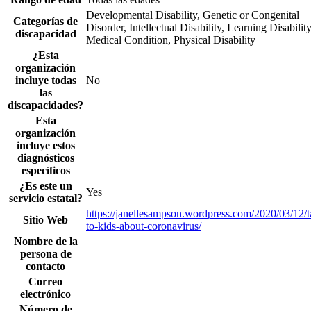
Developmental Disability, Genetic or Congenital
Categorías de
Disorder, Intellectual Disability, Learning Disability
discapacidad
Medical Condition, Physical Disability
¿Esta
organización
incluye todas
No
las
discapacidades?
Esta
organización
incluye estos
diagnósticos
específicos
¿Es este un
Yes
servicio estatal?
https://janellesampson.wordpress.com/2020/03/12/t
Sitio Web
to-kids-about-coronavirus/
Nombre de la
persona de
contacto
Correo
electrónico
Número de