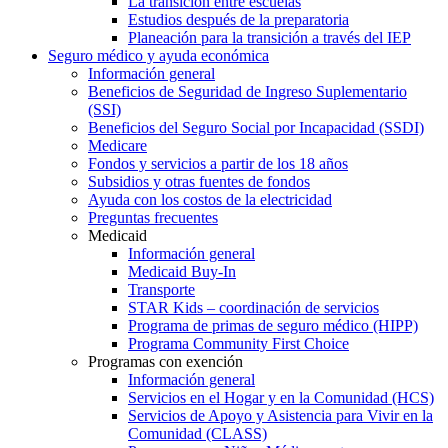
La transición entre escuelas
Estudios después de la preparatoria
Planeación para la transición a través del IEP
Seguro médico y ayuda económica
Información general
Beneficios de Seguridad de Ingreso Suplementario
(SSI)
Beneficios del Seguro Social por Incapacidad (SSDI)
Medicare
Fondos y servicios a partir de los 18 años
Subsidios y otras fuentes de fondos
Ayuda con los costos de la electricidad
Preguntas frecuentes
Medicaid
Información general
Medicaid Buy-In
Transporte
STAR Kids – coordinación de servicios
Programa de primas de seguro médico (HIPP)
Programa Community First Choice
Programas con exención
Información general
Servicios en el Hogar y en la Comunidad (HCS)
Servicios de Apoyo y Asistencia para Vivir en la
Comunidad (CLASS)