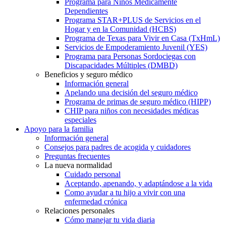
Programa para Niños Médicamente
Dependientes
Programa STAR+PLUS de Servicios en el
Hogar y en la Comunidad (HCBS)
Programa de Texas para Vivir en Casa (TxHmL)
Servicios de Empoderamiento Juvenil (YES)
Programa para Personas Sordociegas con
Discapacidades Múltiples (DMBD)
Beneficios y seguro médico
Información general
Apelando una decisión del seguro médico
Programa de primas de seguro médico (HIPP)
CHIP para niños con necesidades médicas
especiales
Apoyo para la familia
Información general
Consejos para padres de acogida y cuidadores
Preguntas frecuentes
La nueva normalidad
Cuidado personal
Aceptando, apenando, y adaptándose a la vida
Como ayudar a tu hijo a vivir con una
enfermedad crónica
Relaciones personales
Cómo manejar tu vida diaria