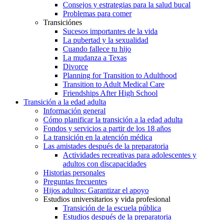
Consejos y estrategias para la salud bucal
Problemas para comer
Transiciónes
Sucesos importantes de la vida
La pubertad y la sexualidad
Cuando fallece tu hijo
La mudanza a Texas
Divorce
Planning for Transition to Adulthood
Transition to Adult Medical Care
Friendships After High School
Transición a la edad adulta
Información general
Cómo planificar la transición a la edad adulta
Fondos y servicios a partir de los 18 años
La transición en la atención médica
Las amistades después de la preparatoria
Actividades recreativas para adolescentes y
adultos con discapacidades
Historias personales
Preguntas frecuentes
Hijos adultos: Garantizar el apoyo
Estudios universitarios y vida profesional
Transición de la escuela pública
Estudios después de la preparatoria