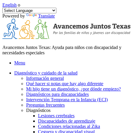
English
o
Powered by
Translate
Avancemos Juntos Texas: Ayuda para niños con discapacidad y
necesidades especiales
Menu
Diagnóstico y cuidado de la salud
Información general
Qué hacer si notas que hay algo diferente
Mi hijo tiene un diagnóstico, ¿por dónde empiezo?
Diagnósticos para discapacidades
Intervención Temprana en la Infancia (ECI)
Preguntas frecuentes
Diagnósticos
Lesiones cerebrales
Discapacidades de aprendizaje
Condiciones relacionadas al Zika
Ceguera y discapacidad visual