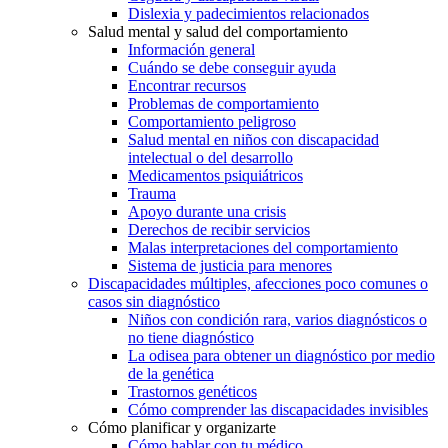
Dislexia y padecimientos relacionados
Salud mental y salud del comportamiento
Información general
Cuándo se debe conseguir ayuda
Encontrar recursos
Problemas de comportamiento
Comportamiento peligroso
Salud mental en niños con discapacidad
intelectual o del desarrollo
Medicamentos psiquiátricos
Trauma
Apoyo durante una crisis
Derechos de recibir servicios
Malas interpretaciones del comportamiento
Sistema de justicia para menores
Discapacidades múltiples, afecciones poco comunes o
casos sin diagnóstico
Niños con condición rara, varios diagnósticos o
no tiene diagnóstico
La odisea para obtener un diagnóstico por medio
de la genética
Trastornos genéticos
Cómo comprender las discapacidades invisibles
Cómo planificar y organizarte
Cómo hablar con tu médico