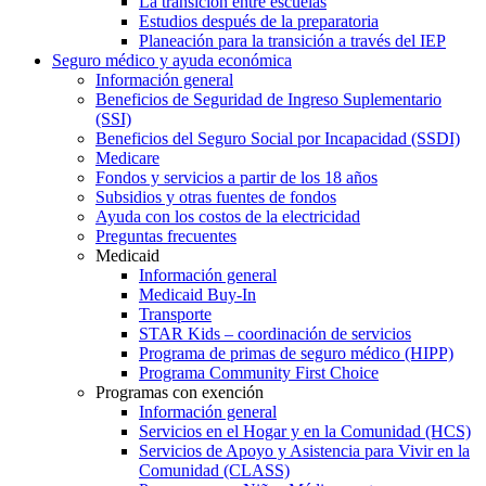
La transición entre escuelas
Estudios después de la preparatoria
Planeación para la transición a través del IEP
Seguro médico y ayuda económica
Información general
Beneficios de Seguridad de Ingreso Suplementario
(SSI)
Beneficios del Seguro Social por Incapacidad (SSDI)
Medicare
Fondos y servicios a partir de los 18 años
Subsidios y otras fuentes de fondos
Ayuda con los costos de la electricidad
Preguntas frecuentes
Medicaid
Información general
Medicaid Buy-In
Transporte
STAR Kids – coordinación de servicios
Programa de primas de seguro médico (HIPP)
Programa Community First Choice
Programas con exención
Información general
Servicios en el Hogar y en la Comunidad (HCS)
Servicios de Apoyo y Asistencia para Vivir en la
Comunidad (CLASS)