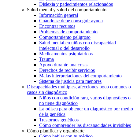
Dislexia y padecimientos relacionados
Salud mental y salud del comportamiento
Información general
Cuándo se debe conseguir ayuda
Encontrar recursos
Problemas de comportamiento
Comportamiento peligroso
Salud mental en niños con discapacidad
intelectual o del desarrollo
Medicamentos psiquiátricos
Trauma
Apoyo durante una crisis
Derechos de recibir servicios
Malas interpretaciones del comportamiento
Sistema de justicia para menores
Discapacidades múltiples, afecciones poco comunes o
casos sin diagnóstico
Niños con condición rara, varios diagnósticos o
no tiene diagnóstico
La odisea para obtener un diagnóstico por medio
de la genética
Trastornos genéticos
Cómo comprender las discapacidades invisibles
Cómo planificar y organizarte
Cómo hablar con tu médico