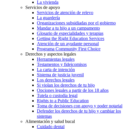
La vivienda
Servicios de apoyo
Servicios de atención de relevo
La guardería
Organizaciones subsidiadas por el gobierno
Mandar a tu hijo a un campamento
Glosario de especialidades y terapias
Getting the Right Education Services
Atención de un ayudante personal
Programa Community First Choice
Derechos y aspectos legales
Herramientas legales
Testamentos y fideicomisos
La carta de intención
Sistema de justicia juvenil
Los derechos legales
Si violan los derechos de tu hijo
Opciones legales a partir de los 18 años
Tutela o custodia legal
Rights to a Public Education
Toma de decisiones con apoyo y poder notarial
Defender los derechos de tu hijo y cambiar los
sistemas
Alimentación y salud bucal
Cuidado dental