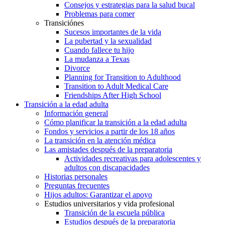
Consejos y estrategias para la salud bucal
Problemas para comer
Transiciónes
Sucesos importantes de la vida
La pubertad y la sexualidad
Cuando fallece tu hijo
La mudanza a Texas
Divorce
Planning for Transition to Adulthood
Transition to Adult Medical Care
Friendships After High School
Transición a la edad adulta
Información general
Cómo planificar la transición a la edad adulta
Fondos y servicios a partir de los 18 años
La transición en la atención médica
Las amistades después de la preparatoria
Actividades recreativas para adolescentes y
adultos con discapacidades
Historias personales
Preguntas frecuentes
Hijos adultos: Garantizar el apoyo
Estudios universitarios y vida profesional
Transición de la escuela pública
Estudios después de la preparatoria