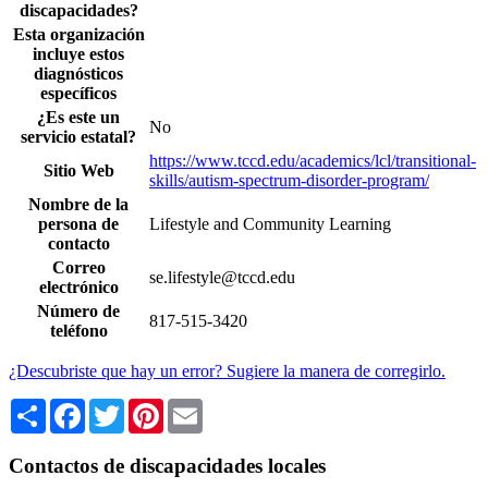
discapacidades?
Esta organización
incluye estos
diagnósticos
específicos
¿Es este un
No
servicio estatal?
https://www.tccd.edu/academics/lcl/transitional-
Sitio Web
skills/autism-spectrum-disorder-program/
Nombre de la
persona de
Lifestyle and Community Learning
contacto
Correo
se.lifestyle@tccd.edu
electrónico
Número de
817-515-3420
teléfono
¿Descubriste que hay un error? Sugiere la manera de corregirlo.
Share
Facebook
Twitter
Pinterest
Email
Contactos de discapacidades locales