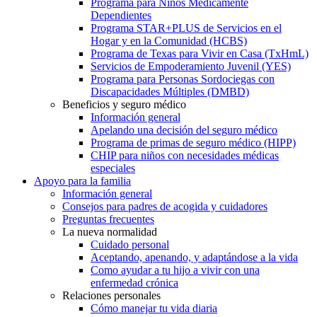
Programa para Niños Médicamente
Dependientes
Programa STAR+PLUS de Servicios en el
Hogar y en la Comunidad (HCBS)
Programa de Texas para Vivir en Casa (TxHmL)
Servicios de Empoderamiento Juvenil (YES)
Programa para Personas Sordociegas con
Discapacidades Múltiples (DMBD)
Beneficios y seguro médico
Información general
Apelando una decisión del seguro médico
Programa de primas de seguro médico (HIPP)
CHIP para niños con necesidades médicas
especiales
Apoyo para la familia
Información general
Consejos para padres de acogida y cuidadores
Preguntas frecuentes
La nueva normalidad
Cuidado personal
Aceptando, apenando, y adaptándose a la vida
Como ayudar a tu hijo a vivir con una
enfermedad crónica
Relaciones personales
Cómo manejar tu vida diaria