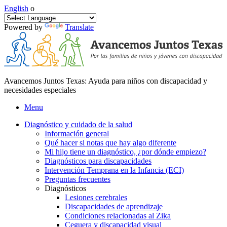
English
o
Powered by
Translate
Avancemos Juntos Texas: Ayuda para niños con discapacidad y
necesidades especiales
Menu
Diagnóstico y cuidado de la salud
Información general
Qué hacer si notas que hay algo diferente
Mi hijo tiene un diagnóstico, ¿por dónde empiezo?
Diagnósticos para discapacidades
Intervención Temprana en la Infancia (ECI)
Preguntas frecuentes
Diagnósticos
Lesiones cerebrales
Discapacidades de aprendizaje
Condiciones relacionadas al Zika
Ceguera y discapacidad visual