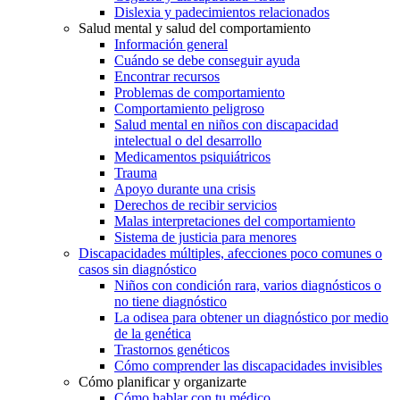
Dislexia y padecimientos relacionados
Salud mental y salud del comportamiento
Información general
Cuándo se debe conseguir ayuda
Encontrar recursos
Problemas de comportamiento
Comportamiento peligroso
Salud mental en niños con discapacidad
intelectual o del desarrollo
Medicamentos psiquiátricos
Trauma
Apoyo durante una crisis
Derechos de recibir servicios
Malas interpretaciones del comportamiento
Sistema de justicia para menores
Discapacidades múltiples, afecciones poco comunes o
casos sin diagnóstico
Niños con condición rara, varios diagnósticos o
no tiene diagnóstico
La odisea para obtener un diagnóstico por medio
de la genética
Trastornos genéticos
Cómo comprender las discapacidades invisibles
Cómo planificar y organizarte
Cómo hablar con tu médico