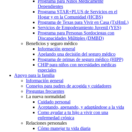
Programa para Niños Médicamente
Dependientes
Programa STAR+PLUS de Servicios en el
Hogar y en la Comunidad (HCBS)
Programa de Texas para Vivir en Casa (TxHmL)
Servicios de Empoderamiento Juvenil (YES)
Programa para Personas Sordociegas con
Discapacidades Múltiples (DMBD)
Beneficios y seguro médico
Información general
Apelando una decisión del seguro médico
Programa de primas de seguro médico (HIPP)
CHIP para niños con necesidades médicas
especiales
Apoyo para la familia
Información general
Consejos para padres de acogida y cuidadores
Preguntas frecuentes
La nueva normalidad
Cuidado personal
Aceptando, apenando, y adaptándose a la vida
Como ayudar a tu hijo a vivir con una
enfermedad crónica
Relaciones personales
Cómo manejar tu vida diaria