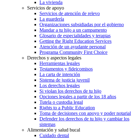
La vivienda
Servicios de apoyo
Servicios de atención de relevo
La guardería
Organizaciones subsidiadas por el gobierno
Mandar a tu hijo a un campamento
Glosario de especialidades y terapias
Getting the Right Education Services
Atención de un ayudante personal
Programa Community First Choice
Derechos y aspectos legales
Herramientas legales
Testamentos y fideicomisos
La carta de intención
Sistema de justicia juvenil
Los derechos legales
Si violan los derechos de tu hijo
Opciones legales a partir de los 18 años
Tutela o custodia legal
Rights to a Public Education
Toma de decisiones con apoyo y poder notarial
Defender los derechos de tu hijo y cambiar los
sistemas
Alimentación y salud bucal
Cuidado dental