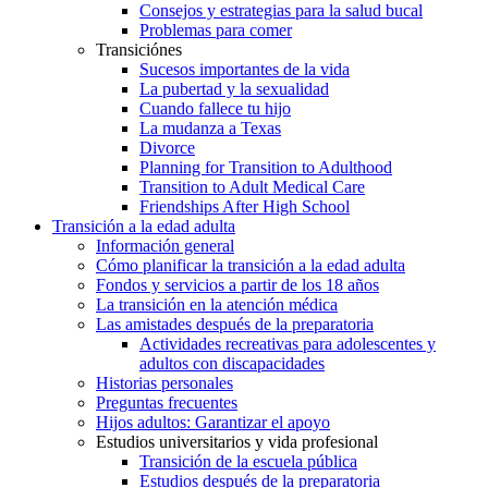
Consejos y estrategias para la salud bucal
Problemas para comer
Transiciónes
Sucesos importantes de la vida
La pubertad y la sexualidad
Cuando fallece tu hijo
La mudanza a Texas
Divorce
Planning for Transition to Adulthood
Transition to Adult Medical Care
Friendships After High School
Transición a la edad adulta
Información general
Cómo planificar la transición a la edad adulta
Fondos y servicios a partir de los 18 años
La transición en la atención médica
Las amistades después de la preparatoria
Actividades recreativas para adolescentes y
adultos con discapacidades
Historias personales
Preguntas frecuentes
Hijos adultos: Garantizar el apoyo
Estudios universitarios y vida profesional
Transición de la escuela pública
Estudios después de la preparatoria