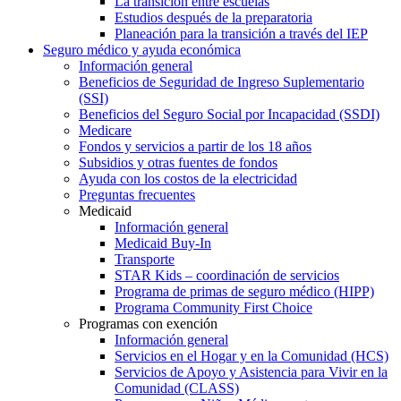
La transición entre escuelas
Estudios después de la preparatoria
Planeación para la transición a través del IEP
Seguro médico y ayuda económica
Información general
Beneficios de Seguridad de Ingreso Suplementario
(SSI)
Beneficios del Seguro Social por Incapacidad (SSDI)
Medicare
Fondos y servicios a partir de los 18 años
Subsidios y otras fuentes de fondos
Ayuda con los costos de la electricidad
Preguntas frecuentes
Medicaid
Información general
Medicaid Buy-In
Transporte
STAR Kids – coordinación de servicios
Programa de primas de seguro médico (HIPP)
Programa Community First Choice
Programas con exención
Información general
Servicios en el Hogar y en la Comunidad (HCS)
Servicios de Apoyo y Asistencia para Vivir en la
Comunidad (CLASS)