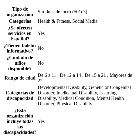
Tipo de
Sin fines de lucro (501c3)
organización
Categorías
Health & Fitness, Social Media
¿Se ofrecen
servicios en
Yes
Español?
¿Tienen boletín
No
informativo?
¿Cuidado de
niños
No
disponible?
De 6 a 11 , De 12 a 14 , De 15 a 21 , Mayores de
Rango de edad
22
Developmental Disability, Genetic or Congenital
Categorías de
Disorder, Intellectual Disability, Learning
discapacidad
Disability, Medical Condition, Mental Health
Disorder, Physical Disability
¿Esta
organización
incluye todas
Yes
las
discapacidades?