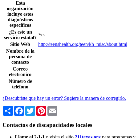
Esta
organización
incluye estos
diagnósticos
específicos
¿Es este un
Yes
servicio estatal?
Sitio Web
http://teenshealth.org/teen/kh_misc/about.html
Nombre de la
persona de
contacto
Correo
electrónico
Número de
teléfono
¿Descubriste que hay un error? Sugiere la manera de corregirlo.
Share
Facebook
Twitter
Pinterest
Email
Contactos de discapacidades locales
Llame al 2-1-1
o visita el sitio
211texas.org
para programas y