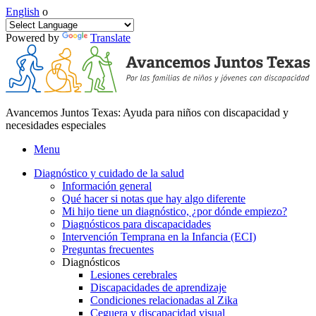
English
o
Powered by
Translate
Avancemos Juntos Texas: Ayuda para niños con discapacidad y
necesidades especiales
Menu
Diagnóstico y cuidado de la salud
Información general
Qué hacer si notas que hay algo diferente
Mi hijo tiene un diagnóstico, ¿por dónde empiezo?
Diagnósticos para discapacidades
Intervención Temprana en la Infancia (ECI)
Preguntas frecuentes
Diagnósticos
Lesiones cerebrales
Discapacidades de aprendizaje
Condiciones relacionadas al Zika
Ceguera y discapacidad visual