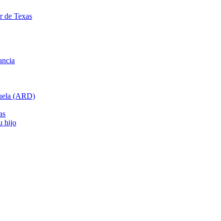
ar de Texas
ancia
cuela (ARD)
as
u hijo