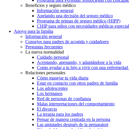
Programa para Personas Sordociegas con Discap
Beneficios y seguro médico
Información general
Apelando una decisión del seguro médico
Programa de primas de seguro médico (HIPP)
CHIP para niños con necesidades médicas especial
Apoyo para la familia
Información general
Consejos para padres de acogida y cuidadores
Preguntas frecuentes
La nueva normalidad
Cuidado personal
Aceptando, apenando, y adaptándose a la vida
Como ayudar a tu hijo a vivir con una enfermedad
Relaciones personales
Cómo manejar tu vida diaria
Estar en contacto con otros padres de familia
Los adolescentes
Los hermanos
Red de personas de confianza
Malas interpretaciones del comportamiento
El divorcio
La terapia para los padres
Pensar de manera centrada en la persona
Las amistades después de la preparatori