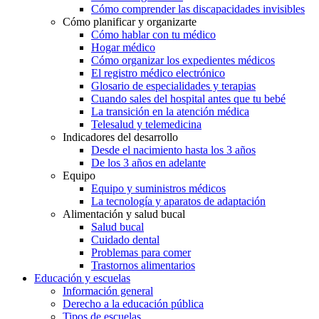
Cómo comprender las discapacidades invisibles
Cómo planificar y organizarte
Cómo hablar con tu médico
Hogar médico
Cómo organizar los expedientes médicos
El registro médico electrónico
Glosario de especialidades y terapias
Cuando sales del hospital antes que tu bebé
La transición en la atención médica
Telesalud y telemedicina
Indicadores del desarrollo
Desde el nacimiento hasta los 3 años
De los 3 años en adelante
Equipo
Equipo y suministros médicos
La tecnología y aparatos de adaptación
Alimentación y salud bucal
Salud bucal
Cuidado dental
Problemas para comer
Trastornos alimentarios
Educación y escuelas
Información general
Derecho a la educación pública
Tipos de escuelas