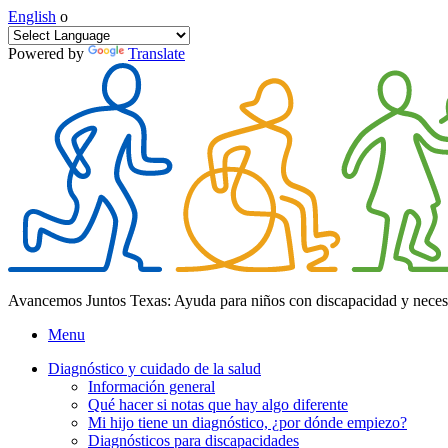
English
o
Powered by
Translate
Avancemos Juntos Texas: Ayuda para niños con discapacidad y neces
Menu
Diagnóstico y cuidado de la salud
Información general
Qué hacer si notas que hay algo diferente
Mi hijo tiene un diagnóstico, ¿por dónde empiezo?
Diagnósticos para discapacidades