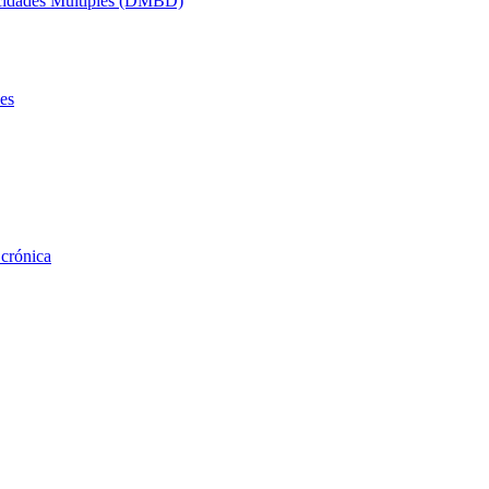
acidades Múltiples (DMBD)
es
 crónica