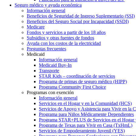
Seguro médico y ayuda económica
Información general
Beneficios de Seguridad de Ingreso Suplementario (SSI)
Beneficios del Seguro Social por Incapacidad (SSDI)
Medicare
Fondos y servicios a partir de los 18 años
Subsidios y otras fuentes de fondos
Ayuda con los costos de la electricidad
Preguntas frecuentes
Medicaid
Información general
Medicaid Buy-In
Transporte
STAR Kids – coordinación de servicios
Programa de primas de seguro médico (HIPP)
Programa Community First Choice
Programas con exención
Información general
Servicios en el Hogar y en la Comunidad (HCS)
Servicios de Apoyo y Asistencia para Vivir en l
Programa para Niños Médicamente Dependientes
Programa STAR+PLUS de Servicios en el Hogar
Programa de Texas para Vivir en Casa (TxHmL)
Servicios de Empoderamiento Juvenil (YES)