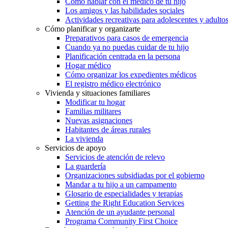
Cómo hablar con el médico de tu hijo
Los amigos y las habilidades sociales
Actividades recreativas para adolescentes y adulto
Cómo planificar y organizarte
Preparativos para casos de emergencia
Cuando ya no puedas cuidar de tu hijo
Planificación centrada en la persona
Hogar médico
Cómo organizar los expedientes médicos
El registro médico electrónico
Vivienda y situaciones familiares
Modificar tu hogar
Familias militares
Nuevas asignaciones
Habitantes de áreas rurales
La vivienda
Servicios de apoyo
Servicios de atención de relevo
La guardería
Organizaciones subsidiadas por el gobierno
Mandar a tu hijo a un campamento
Glosario de especialidades y terapias
Getting the Right Education Services
Atención de un ayudante personal
Programa Community First Choice