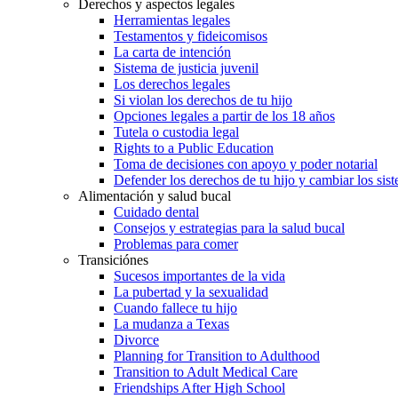
Derechos y aspectos legales
Herramientas legales
Testamentos y fideicomisos
La carta de intención
Sistema de justicia juvenil
Los derechos legales
Si violan los derechos de tu hijo
Opciones legales a partir de los 18 años
Tutela o custodia legal
Rights to a Public Education
Toma de decisiones con apoyo y poder notarial
Defender los derechos de tu hijo y cambiar los sis
Alimentación y salud bucal
Cuidado dental
Consejos y estrategias para la salud bucal
Problemas para comer
Transiciónes
Sucesos importantes de la vida
La pubertad y la sexualidad
Cuando fallece tu hijo
La mudanza a Texas
Divorce
Planning for Transition to Adulthood
Transition to Adult Medical Care
Friendships After High School