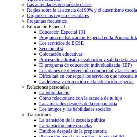
Las actividades después de clases
Reglas sobre la asistencia del 90% y el ausentismo escol
Organizar los registros escolares
Preguntas frecuentes
Educación Especial
Educación Especial 101
Programa de Educación Especial en la Primera Inf
Los servicios de ECSE
Sección 504
Colocación educativas
Proceso de admisión, evaluación y salida de la es
El programa de educación individualizada (IEP)
Los planes de intervención conductual y las escuel
Dificultad en conseguir los servicios que necesita t
La defensa y promoción de la educación especial
Relaciones personales
La intimidación
Cómo relacionarte con la escuela de tu hijo
Las amistades después de la preparatoria
Los amigos y las habilidades sociales
Transiciónes
La transición de la escuela pública
La transición entre escuelas
Estudios después de la preparatoria
Planeación para la transición a través del IEP