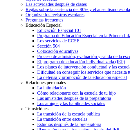
Las actividades después de clases
Reglas sobre la asistencia del 90% y el ausentismo escol
Organizar los registros escolares
Preguntas frecuentes
Educación Especial
Educación Especial 101
Programa de Educación Especial en la Primera Inf
Los servicios de ECSE
Sección 504
Colocación educativas
Proceso de admisión, evaluación y salida de la es
El programa de educación individualizada (IEP)
Los planes de intervención conductual y las escuel
Dificultad en conseguir los servicios que necesita t
La defensa y promoción de la educación especial
Relaciones personales
La intimidación
Cómo relacionarte con la escuela de tu hijo
Las amistades después de la preparatoria
Los amigos y las habilidades sociales
Transiciónes
La transición de la escuela pública
La transición entre escuelas
Estudios después de la preparatoria
Planeación para la transición a través del IEP