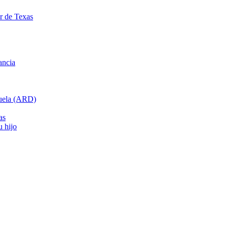
ar de Texas
ancia
cuela (ARD)
as
u hijo