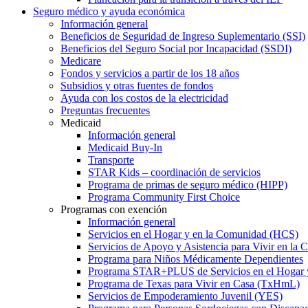
Seguro médico y ayuda económica
Información general
Beneficios de Seguridad de Ingreso Suplementario (SSI)
Beneficios del Seguro Social por Incapacidad (SSDI)
Medicare
Fondos y servicios a partir de los 18 años
Subsidios y otras fuentes de fondos
Ayuda con los costos de la electricidad
Preguntas frecuentes
Medicaid
Información general
Medicaid Buy-In
Transporte
STAR Kids – coordinación de servicios
Programa de primas de seguro médico (HIPP)
Programa Community First Choice
Programas con exención
Información general
Servicios en el Hogar y en la Comunidad (HCS)
Servicios de Apoyo y Asistencia para Vivir en l
Programa para Niños Médicamente Dependientes
Programa STAR+PLUS de Servicios en el Hogar
Programa de Texas para Vivir en Casa (TxHmL)
Servicios de Empoderamiento Juvenil (YES)