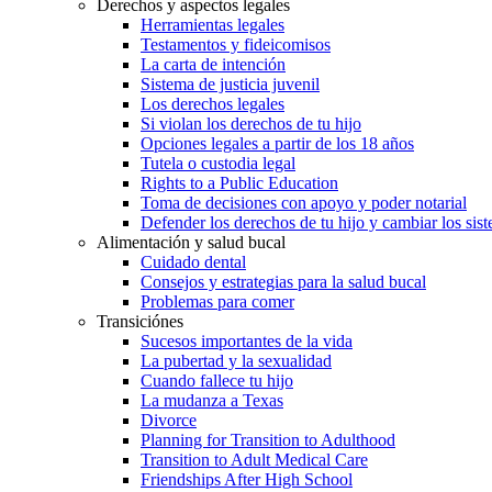
Derechos y aspectos legales
Herramientas legales
Testamentos y fideicomisos
La carta de intención
Sistema de justicia juvenil
Los derechos legales
Si violan los derechos de tu hijo
Opciones legales a partir de los 18 años
Tutela o custodia legal
Rights to a Public Education
Toma de decisiones con apoyo y poder notarial
Defender los derechos de tu hijo y cambiar los sis
Alimentación y salud bucal
Cuidado dental
Consejos y estrategias para la salud bucal
Problemas para comer
Transiciónes
Sucesos importantes de la vida
La pubertad y la sexualidad
Cuando fallece tu hijo
La mudanza a Texas
Divorce
Planning for Transition to Adulthood
Transition to Adult Medical Care
Friendships After High School