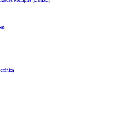
acidades Múltiples (DMBD)
es
 crónica