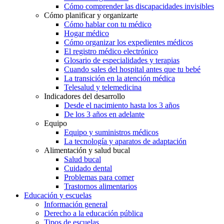
Cómo comprender las discapacidades invisibles
Cómo planificar y organizarte
Cómo hablar con tu médico
Hogar médico
Cómo organizar los expedientes médicos
El registro médico electrónico
Glosario de especialidades y terapias
Cuando sales del hospital antes que tu bebé
La transición en la atención médica
Telesalud y telemedicina
Indicadores del desarrollo
Desde el nacimiento hasta los 3 años
De los 3 años en adelante
Equipo
Equipo y suministros médicos
La tecnología y aparatos de adaptación
Alimentación y salud bucal
Salud bucal
Cuidado dental
Problemas para comer
Trastornos alimentarios
Educación y escuelas
Información general
Derecho a la educación pública
Tipos de escuelas