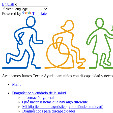
English
o
Powered by
Translate
Avancemos Juntos Texas: Ayuda para niños con discapacidad y neces
Menu
Diagnóstico y cuidado de la salud
Información general
Qué hacer si notas que hay algo diferente
Mi hijo tiene un diagnóstico, ¿por dónde empiezo?
Diagnósticos para discapacidades