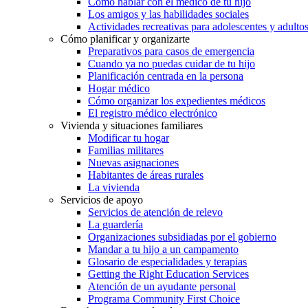
Cómo hablar con el médico de tu hijo
Los amigos y las habilidades sociales
Actividades recreativas para adolescentes y adulto
Cómo planificar y organizarte
Preparativos para casos de emergencia
Cuando ya no puedas cuidar de tu hijo
Planificación centrada en la persona
Hogar médico
Cómo organizar los expedientes médicos
El registro médico electrónico
Vivienda y situaciones familiares
Modificar tu hogar
Familias militares
Nuevas asignaciones
Habitantes de áreas rurales
La vivienda
Servicios de apoyo
Servicios de atención de relevo
La guardería
Organizaciones subsidiadas por el gobierno
Mandar a tu hijo a un campamento
Glosario de especialidades y terapias
Getting the Right Education Services
Atención de un ayudante personal
Programa Community First Choice