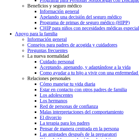
Programa para Personas Sordociegas con Discap
Beneficios y seguro médico
Información general
Apelando una decisión del seguro médico
Programa de primas de seguro médico (HIPP)
CHIP para niños con necesidades médicas especial
Apoyo para la familia
Información general
Consejos para padres de acogida y cuidadores
Preguntas frecuentes
La nueva normalidad
Cuidado personal
Aceptando, apenando, y adaptándose a la vida
Como ayudar a tu hijo a vivir con una enfermedad
Relaciones personales
Cómo manejar tu vida diaria
Estar en contacto con otros padres de familia
Los adolescentes
Los hermanos
Red de personas de confianza
Malas interpretaciones del comportamiento
El divorcio
La terapia para los padres
Pensar de manera centrada en la persona
Las amistades después de la preparatori