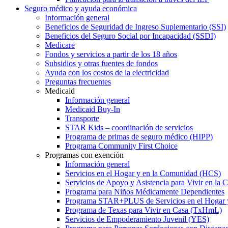
Seguro médico y ayuda económica
Información general
Beneficios de Seguridad de Ingreso Suplementario (SSI)
Beneficios del Seguro Social por Incapacidad (SSDI)
Medicare
Fondos y servicios a partir de los 18 años
Subsidios y otras fuentes de fondos
Ayuda con los costos de la electricidad
Preguntas frecuentes
Medicaid
Información general
Medicaid Buy-In
Transporte
STAR Kids – coordinación de servicios
Programa de primas de seguro médico (HIPP)
Programa Community First Choice
Programas con exención
Información general
Servicios en el Hogar y en la Comunidad (HCS)
Servicios de Apoyo y Asistencia para Vivir en l
Programa para Niños Médicamente Dependientes
Programa STAR+PLUS de Servicios en el Hogar
Programa de Texas para Vivir en Casa (TxHmL)
Servicios de Empoderamiento Juvenil (YES)