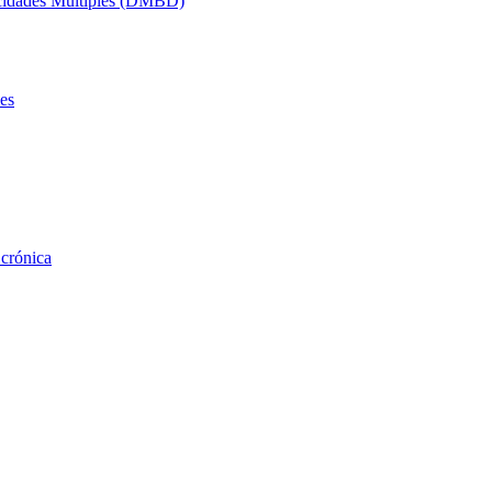
acidades Múltiples (DMBD)
es
 crónica