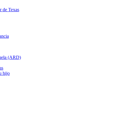
ar de Texas
ancia
cuela (ARD)
as
u hijo