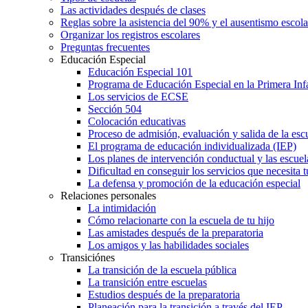
Las actividades después de clases
Reglas sobre la asistencia del 90% y el ausentismo escol
Organizar los registros escolares
Preguntas frecuentes
Educación Especial
Educación Especial 101
Programa de Educación Especial en la Primera Inf
Los servicios de ECSE
Sección 504
Colocación educativas
Proceso de admisión, evaluación y salida de la es
El programa de educación individualizada (IEP)
Los planes de intervención conductual y las escuel
Dificultad en conseguir los servicios que necesita t
La defensa y promoción de la educación especial
Relaciones personales
La intimidación
Cómo relacionarte con la escuela de tu hijo
Las amistades después de la preparatoria
Los amigos y las habilidades sociales
Transiciónes
La transición de la escuela pública
La transición entre escuelas
Estudios después de la preparatoria
Planeación para la transición a través del IEP