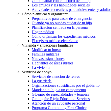
Cómo hablar con el médico de tu hijo
Los amigos y las habilidades sociales
Actividades recreativas para adolescentes y adulto
Cómo planificar y organizarte
Preparativos para casos de emergencia
Cuando ya no puedas cuidar de tu hijo
Planificación centrada en la persona
Hogar médico
Cómo organizar los expedientes médicos
El registro médico electrónico
Vivienda y situaciones familiares
Modificar tu hogar
Familias militares
Nuevas asignaciones
Habitantes de áreas rurales
La vivienda
Servicios de apoyo
Servicios de atención de relevo
La guardería
Organizaciones subsidiadas por el gobierno
Mandar a tu hijo a un campamento
Glosario de especialidades y terapias
Getting the Right Education Services
Atención de un ayudante personal
Programa Community First Choice