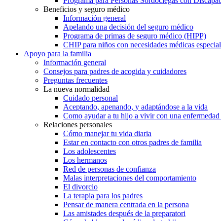
Programa para Personas Sordociegas con Discap
Beneficios y seguro médico
Información general
Apelando una decisión del seguro médico
Programa de primas de seguro médico (HIPP)
CHIP para niños con necesidades médicas especial
Apoyo para la familia
Información general
Consejos para padres de acogida y cuidadores
Preguntas frecuentes
La nueva normalidad
Cuidado personal
Aceptando, apenando, y adaptándose a la vida
Como ayudar a tu hijo a vivir con una enfermedad
Relaciones personales
Cómo manejar tu vida diaria
Estar en contacto con otros padres de familia
Los adolescentes
Los hermanos
Red de personas de confianza
Malas interpretaciones del comportamiento
El divorcio
La terapia para los padres
Pensar de manera centrada en la persona
Las amistades después de la preparatori