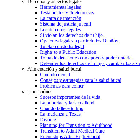
Derechos y aspectos legales
Herramientas legales
Testamentos y fideicomisos
La carta de intención
Sistema de justicia juvenil
Los derechos legales
Si violan los derechos de tu hijo
Opciones legales a partir de los 18 años
Tutela o custodia legal
Rights to a Public Education
Toma de decisiones con apoyo y poder notarial
Defender los derechos de tu hijo y cambiar los sis
Alimentación y salud bucal
Cuidado dental
Consejos y estrategias para la salud bucal
Problemas para comer
Transiciónes
Sucesos importantes de la vida
La pubertad y la sexualidad
Cuando fallece tu hijo
La mudanza a Texas
Divorce
Planning for Transition to Adulthood
Transition to Adult Medical Care
Friendships After High School