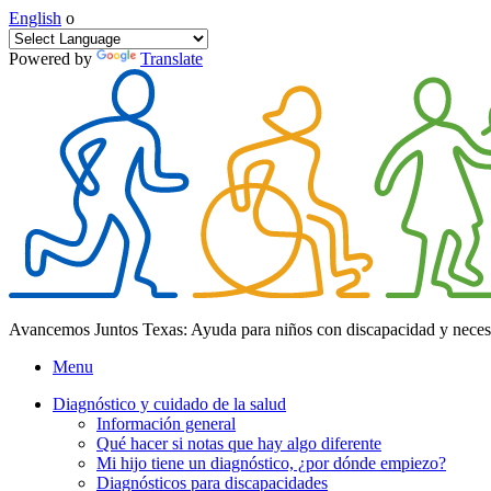
English
o
Powered by
Translate
Avancemos Juntos Texas: Ayuda para niños con discapacidad y neces
Menu
Diagnóstico y cuidado de la salud
Información general
Qué hacer si notas que hay algo diferente
Mi hijo tiene un diagnóstico, ¿por dónde empiezo?
Diagnósticos para discapacidades