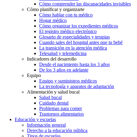
Cómo comprender las discapacidades invisibles
Cómo planificar y organizarte
Cómo hablar con tu médico
Hogar médico
Cómo organizar los expedientes médicos
El registro médico electrónico
Glosario de especialidades y terapias
Cuando sales del hospital antes que tu bebé
La transición en la atención médica
Telesalud y telemedicina
Indicadores del desarrollo
Desde el nacimiento hasta los 3 años
De los 3 años en adelante
Equipo
Equipo y suministros médicos
La tecnología y aparatos de adaptación
Alimentación y salud bucal
Salud bucal
Cuidado dental
Problemas para comer
Trastornos alimentarios
Educación y escuelas
Información general
Derecho a la educación pública
Tipos de escuelas